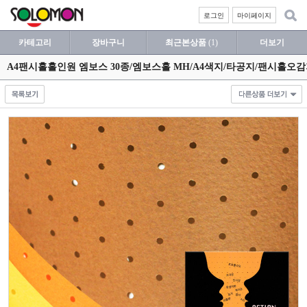
로그인
마이페이지
카테고리
장바구니
최근본상품
(1)
더보기
A4팬시홀홀인원 엠보스 30종/엠보스홀 MH/A4색지/타공지/팬시홀오