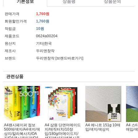
기본정보
상품평
상품문의
판매가격
1,760원
회원할인가격
1,760원
적립금
10원
제품코드
0624a00204
원산지
기타|한국
제조사
두리앤창작
브랜드
두리앤창작
[브랜드바로가기]
관련상품
A4팬시페이퍼 점보
A4 삼원 단면머메이드
A4 에니르 151g 10매
A4 스타
500매/색지/A4색지/색
지/매직터치/10장
입/색지/색상지
매입/색
상지/칼라복사지/OA
입/180g/머메이드지/