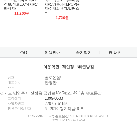
지/OA팬시페이퍼/OA
색지/색상지/색복사용
점보/점보OA/색지/칼
지/칼라복사지/POP용
라색지/
지/수채화용지/일러스
트
11,200원
1,720원
FAQ
이용안내
즐겨찾기
PC버전
이용약관
|
개인정보취급방침
솔로몬샵
상호
안병만
대표이사
주소
경기도 남양주시 진접읍 금강로1845번길 49 1층 솔로몬샵
1899-8638
고객센터
220-07-61880
사업자번호
제 2010-경기하남-6 호
통신판매업신고
COPYRIGHT (C)
솔로몬샵
ALL RIGHTS RESERVED.
SYSTEM BY
Godo
Mall