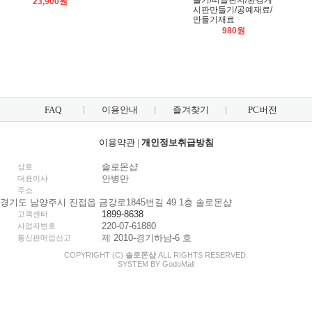
들기/띠골판지/환경게
23,900원
시판만들기/공예재료/
만들기재료
980원
FAQ
이용안내
즐겨찾기
PC버전
이용약관
|
개인정보취급방침
솔로몬샵
상호
안병만
대표이사
주소
경기도 남양주시 진접읍 금강로1845번길 49 1층 솔로몬샵
1899-8638
고객센터
220-07-61880
사업자번호
제 2010-경기하남-6 호
통신판매업신고
COPYRIGHT (C)
솔로몬샵
ALL RIGHTS RESERVED.
SYSTEM BY
Godo
Mall