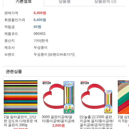
기본정보
상품평
상품문의 (2)
판매가격
6,400원
회원할인가격
6,400원
적립금
60원
제품코드
060401
원산지
기타|한국
제조사
두성종이
브랜드
두성종이
[브랜드바로가기]
관련상품
2절 칼라골판지_단단
3000 골판지공예/골
[오늘출고] 1500 골판
2절 
한 강도와 다채로운 색
지/종이공예/골지공예
지공예 골지/종이공예/
지 5장
의 골판지 280g
골지공예/공작/인형만
2,000원