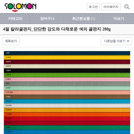
로그인
마이페이지
카테고리
장바구니
최근본상품
(1)
더보기
4절 칼라골판지_단단한 강도와 다채로운 색의 골판지 280g