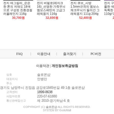
전지 매그칼라_은은
전지 버펄로(레자크
전지 큐브_사방
전지 
한 톤의 저채도 18색
16)_선명한 가죽무늬
1.5mm규격의 엠보스
풀한 색
으로 구성된 친환경컬
엠보스패턴의 고급그
체크무늬가 들어간 그
독특한
러플레인지 116g
래픽용지 116g
래픽용지 111g 204g
110g
30,700원
32,600원
52,400원
FAQ
이용안내
즐겨찾기
PC버전
이용약관
|
개인정보취급방침
솔로몬샵
상호
안병만
대표이사
주소
경기도 남양주시 진접읍 금강로1845번길 49 1층 솔로몬샵
1899-8638
고객센터
220-07-61880
사업자번호
제 2010-경기하남-6 호
통신판매업신고
COPYRIGHT (C)
솔로몬샵
ALL RIGHTS RESERVED.
SYSTEM BY
Godo
Mall