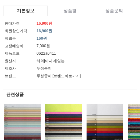
기본정보
상품평
상품문의
판매가격
16,900원
회원할인가격
16,900원
적립금
160원
고정배송비
7,000원
제품코드
0622a0411
원산지
해외|아시아|일본
제조사
두성종이
브랜드
두성종이
[브랜드바로가기]
관련상품