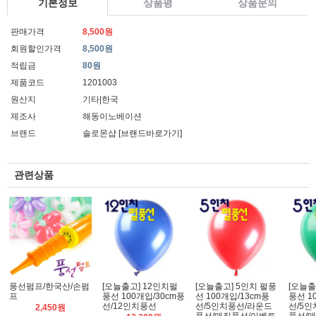
기본정보
상품평
상품문의
판매가격
8,500원
회원할인가격
8,500원
적립금
80원
제품코드
1201003
원산지
기타|한국
제조사
해동이노베이션
브랜드
솔로몬샵
[브랜드바로가기]
관련상품
풍선펌프/한국산/손펌
[오늘출고] 12인치펄
[오늘출고] 5인치 펄풍
[오늘출
프
풍선 100개입/30cm풍
선 100개입/13cm풍
풍선 1
선/12인치풍선
선/5인치풍선/라운드
선/5
2,450원