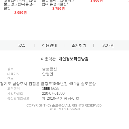
양클립/캐릭터크립/동
클립/실버크립/컬러크
3,900원
물모양크립/서류정리
립/서류정리클립/
클립
3,750원
2,050원
FAQ
이용안내
즐겨찾기
PC버전
이용약관
|
개인정보취급방침
솔로몬샵
상호
안병만
대표이사
주소
경기도 남양주시 진접읍 금강로1845번길 49 1층 솔로몬샵
1899-8638
고객센터
220-07-61880
사업자번호
제 2010-경기하남-6 호
통신판매업신고
COPYRIGHT (C)
솔로몬샵
ALL RIGHTS RESERVED.
SYSTEM BY
Godo
Mall