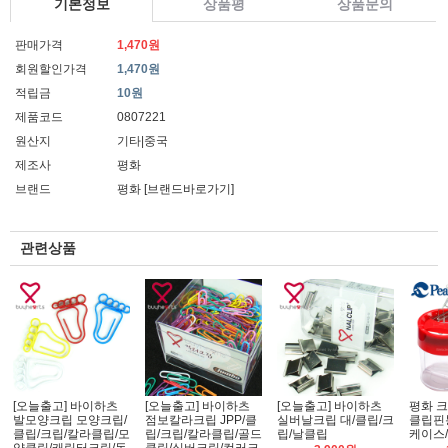
기본정보
상품평
상품문의
판매가격
1,470원
회원할인가격
1,470원
적립금
10원
제품코드
0807221
원산지
기타|중국
제조사
평화
브랜드
평화
[브랜드바로가기]
관련상품
[오늘출고] 바이하츠
[오늘출고] 바이하츠
[오늘출고] 바이하츠
평화 크
발모양크립 모양크립/
점보칼라크립 JPP/클
실버날크립 대/클립/크
클립핀
클립/크립/칼라클립/모
립/크립/칼라클립/골드
립/날클립
케이스