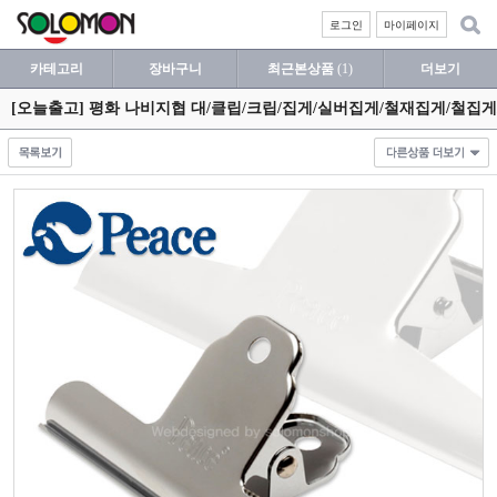
로그인
마이페이지
카테고리
장바구니
최근본상품
(1)
더보기
[오늘출고] 평화 나비지협 대/클립/크립/집게/실버집게/철재집게/철집