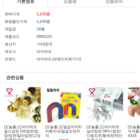
기본정보
상품평
상품문의
판매가격
1,230원
회원할인가격
1,230원
적립금
10원
제품코드
0806103
원산지
기타|한국
제조사
바이하츠
브랜드
바이하츠
[브랜드바로가기]
관련상품
[오늘출고] 바이하츠
[오늘출고] 말굽자석/U
[오늘출고] 바이하츠
[오늘출
골드압핀 GS/압핀/압
자형자석/말굽모양자
실버침핀 OP/시침핀/
자석흡
정/앞핀/칼라압핀/고정
석
다용도핀/봉제핀/재단
4316