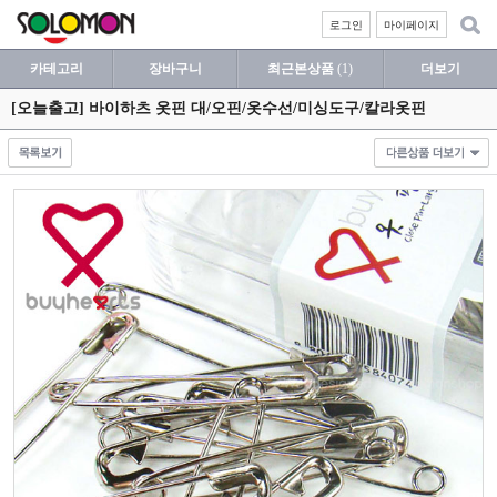
로그인
마이페이지
카테고리
장바구니
최근본상품
(1)
더보기
[오늘출고] 바이하츠 옷핀 대/오핀/옷수선/미싱도구/칼라옷핀