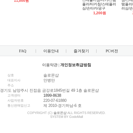
스태플러심/타카/스탬
심/스태
11,000원
플러/타카침/스테플러
탬플러
심/손타카/공구
러심/
1,200원
FAQ
이용안내
즐겨찾기
PC버전
이용약관
|
개인정보취급방침
솔로몬샵
상호
안병만
대표이사
주소
경기도 남양주시 진접읍 금강로1845번길 49 1층 솔로몬샵
1899-8638
고객센터
220-07-61880
사업자번호
제 2010-경기하남-6 호
통신판매업신고
COPYRIGHT (C)
솔로몬샵
ALL RIGHTS RESERVED.
SYSTEM BY
Godo
Mall