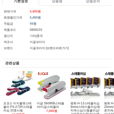
기본정보
상품평
상품문의
판매가격
5,400원
회원할인가격
5,400원
적립금
50원
제품코드
0808103
원산지
기타|중국
제조사
이글코리아
브랜드
이글코리아
[브랜드바로가기]
관련상품
포코스 이지플랫스테
이글 S6086B스테플
평화 H-13스테플러심
평화 H
플러 PS-273F/스테플
러/이글스테플러
8mm/스테이플러심/호
20mm
러심 33호사용
치케스심/스템플러심/
호치케
7,000원