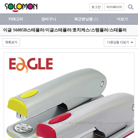
로그인
마이페이지
카테고리
장바구니
최근본상품
(1)
더보기
이글 S6085B스테플러/이글스테플러/호치케스/스템플러/스태플러