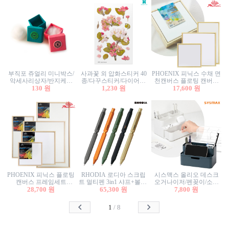
부직포 쥬얼리 미니박스/
사과꽃 외 압화스티커 40
PHOENIX 피닉스 수채 면
악세사리상자/반지케이
종/다꾸스티커/다이어리
천캔버스 플로팅 캔버스
스/반지상자/귀걸이상자/
130 원
꾸미기/꽃스티커/자연물
1,230 원
프레임세트 30x30cm/액자
17,600 원
귀걸이박스
스티커/팬시스티커
캔버스
PHOENIX 피닉스 플로팅
RHODIA 로디아 스크립
시스맥스 올리오 데스크
캔버스 프레임세트
트 멀티펜 3in1 샤프+볼펜/
오거나이저/펜꽂이/소품
50x50cm/액자캔버스/인테
28,700 원
무광택 알루미늄 육각배
65,300 원
꽂이/소품함/정리함/수납
7,800 원
리어소품
럴
함/화장품정리함/데스크
정리
1
/
8