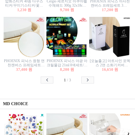
압화스티커 40종 다꾸스
Cergio 세르지오 아쿠아렐
PHOENIX 피닉스 아사천
티커/꾸미기스티커/꽃스
수채패드 300g 32x18cm
캔버스 프레임세트 3호F
티커/압화꽃책갈피/팬시
1,230 원
12매 1면제본
9,700 원
27.3x22cm 캔버스와 올림
17,200 원
스티커
액자세트/액자캔버스
PHOENIX 피닉스 원형 면
PHOENIX 피닉스 야광 아
[오늘출고] 아트사인 포멕
천캔버스 프레임세트
크릴물감 21ml 8색세트/야
스 2면 소화기커버
40cm/원형캔버스/플로팅
37,400 원
8,200 원
광물감
1470/1471/소화기커버/소
16,650 원
캔버스/액자캔버스
화기가림막/소화기보관
함/소화기거치대/소화기
1
/
3
안내판
MD CHOICE