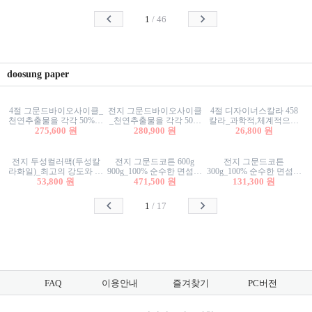
사리상자
스티커/팬시스티커
물스티커/팬시스티커
1
/
46
doosung paper
4절 그문드바이오사이클_
전지 그문드바이오사이클
4절 디자이너스칼라 458
천연추출물을 각각 50%이
_천연추출물을 각각 50%
칼라_과학적,체계적으로
상 함유한 친환경그래픽
275,600 원
이상 함유한 친환경그래
280,900 원
분류된 200색을 갖춘 색지
26,800 원
용지 600g
픽용지 600g
81.4g 116g 151g 209g 302g
전지 두성컬러팩(두성칼
전지 그문드코튼 600g
전지 그문드코튼
라화일)_최고의 강도와 평
900g_100% 순수한 면섬유
300g_100% 순수한 면섬유
활성을 지닌 다양한 컬러
53,800 원
로 만든 친환경프리미엄
471,500 원
로 만든 친환경프리미엄
131,300 원
의 색보드 157g 209g 262g
용지 110g 300g 600g 900g
용지 110g 300g 600g 900g
1
/
17
FAQ
이용안내
즐겨찾기
PC버전