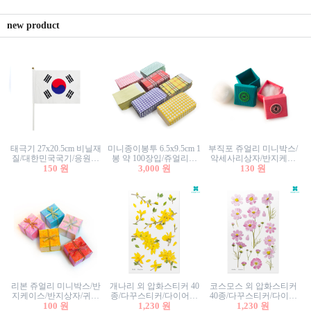
new product
태극기 27x20.5cm 비닐재
미니종이봉투 6.5x9.5cm 1
부직포 쥬얼리 미니박스/
질/대한민국국기/응원깃
봉 약 100장입/쥬얼리봉
악세사리상자/반지케이
발/행사깃발
150 원
투/증명사진봉투/악세사
3,000 원
스/반지상자/귀걸이상자/
130 원
리봉투/카드봉투/편지봉
귀걸이박스
투
리본 쥬얼리 미니박스/반
개나리 외 압화스티커 40
코스모스 외 압화스티커
지케이스/반지상자/귀걸
종/다꾸스티커/다이어리
40종/다꾸스티커/다이어
이상자/귀걸이박스/악세
100 원
꾸미기/꽃스티커/자연물
1,230 원
리꾸미기/꽃스티커/자연
1,230 원