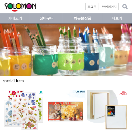
로그인
마이페이지
카테고리
장바구니
최근본상품
더보기
special item