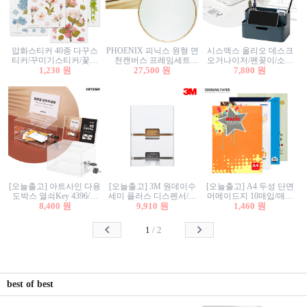
압화스티커 40종 다꾸스
PHOENIX 피닉스 원형 면
시스맥스 올리오 데스크
티커/꾸미기스티커/꽃스
천캔버스 프레임세트
오거나이저/펜꽂이/소품
티커/압화꽃책갈피/팬시
1,230 원
30cm/원형캔버스/플로팅
27,500 원
꽂이/소품함/정리함/수납
7,800 원
스티커
캔버스/액자캔버스
함/화장품정리함/데스크
정리
[오늘출고] 아트사인 다용
[오늘출고] 3M 원데이수
[오늘출고] A4 두성 단면
도박스 열쇠Key 4396/투
세미 플러스 디스펜서/소
머메이드지 10매입/매직
표함/건의함/모금함/응모
8,400 원
프트수세미5매+강력수세
9,910 원
터치/색지/색상지/색복사
1,460 원
함/추첨함/선거함/명함함/
미5매 포함
용지/POP용지/수채화WL/
이벤트함/투명박스
칼라색지/고급복사지
1
/
2
best of best