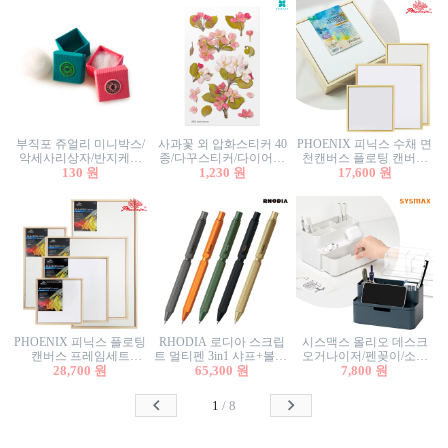
부직포 쥬얼리 미니박스/
사과꽃 외 압화스티커 40
PHOENIX 피닉스 수채 면
악세사리상자/반지케이
종/다꾸스티커/다이어리
천캔버스 플로팅 캔버스
스/반지상자/귀걸이상자/
130 원
꾸미기/꽃스티커/자연물
1,230 원
프레임세트 30x30cm/액자
17,600 원
귀걸이박스
스티커/팬시스티커
캔버스
PHOENIX 피닉스 플로팅
RHODIA 로디아 스크립
시스맥스 올리오 데스크
캔버스 프레임세트
트 멀티펜 3in1 샤프+볼펜/
오거나이저/펜꽂이/소품
50x50cm/액자캔버스/인테
28,700 원
무광택 알루미늄 육각배
65,300 원
꽂이/소품함/정리함/수납
7,800 원
리어소품
럴
함/화장품정리함/데스크
정리
1
/
8