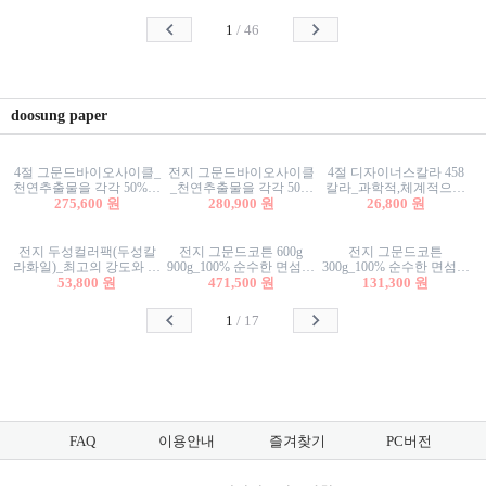
사리상자
스티커/팬시스티커
물스티커/팬시스티커
1
/
46
doosung paper
4절 그문드바이오사이클_
전지 그문드바이오사이클
4절 디자이너스칼라 458
천연추출물을 각각 50%이
_천연추출물을 각각 50%
칼라_과학적,체계적으로
상 함유한 친환경그래픽
275,600 원
이상 함유한 친환경그래
280,900 원
분류된 200색을 갖춘 색지
26,800 원
용지 600g
픽용지 600g
81.4g 116g 151g 209g 302g
전지 두성컬러팩(두성칼
전지 그문드코튼 600g
전지 그문드코튼
라화일)_최고의 강도와 평
900g_100% 순수한 면섬유
300g_100% 순수한 면섬유
활성을 지닌 다양한 컬러
53,800 원
로 만든 친환경프리미엄
471,500 원
로 만든 친환경프리미엄
131,300 원
의 색보드 157g 209g 262g
용지 110g 300g 600g 900g
용지 110g 300g 600g 900g
1
/
17
FAQ
이용안내
즐겨찾기
PC버전