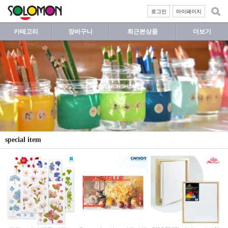
로그인
마이페이지
카테고리
장바구니
최근본상품
더보기
special item