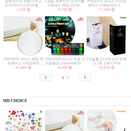
압화스티커 40종 다꾸스
Cergio 세르지오 아쿠아렐
PHOENIX 피닉스 아사천
티커/꾸미기스티커/꽃스
수채패드 300g 32x18cm
캔버스 프레임세트 3호F
티커/압화꽃책갈피/팬시
1,230 원
12매 1면제본
9,700 원
27.3x22cm 캔버스와 올림
17,200 원
스티커
액자세트/액자캔버스
PHOENIX 피닉스 원형 면
PHOENIX 피닉스 야광 아
[오늘출고] 아트사인 포멕
천캔버스 프레임세트
크릴물감 21ml 8색세트/야
스 2면 소화기커버
40cm/원형캔버스/플로팅
37,400 원
8,200 원
광물감
1470/1471/소화기커버/소
16,650 원
캔버스/액자캔버스
화기가림막/소화기보관
함/소화기거치대/소화기
1
/
3
안내판
MD CHOICE