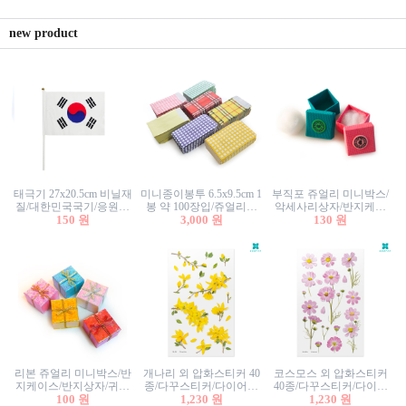
new product
태극기 27x20.5cm 비닐재
미니종이봉투 6.5x9.5cm 1
부직포 쥬얼리 미니박스/
질/대한민국국기/응원깃
봉 약 100장입/쥬얼리봉
악세사리상자/반지케이
발/행사깃발
150 원
투/증명사진봉투/악세사
3,000 원
스/반지상자/귀걸이상자/
130 원
리봉투/카드봉투/편지봉
귀걸이박스
투
리본 쥬얼리 미니박스/반
개나리 외 압화스티커 40
코스모스 외 압화스티커
지케이스/반지상자/귀걸
종/다꾸스티커/다이어리
40종/다꾸스티커/다이어
이상자/귀걸이박스/악세
100 원
꾸미기/꽃스티커/자연물
1,230 원
리꾸미기/꽃스티커/자연
1,230 원