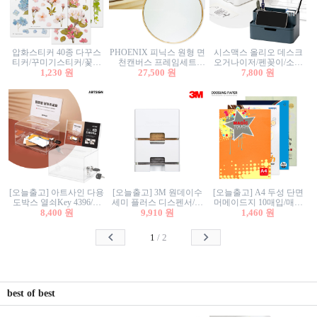
압화스티커 40종 다꾸스
PHOENIX 피닉스 원형 면
시스맥스 올리오 데스크
티커/꾸미기스티커/꽃스
천캔버스 프레임세트
오거나이저/펜꽂이/소품
티커/압화꽃책갈피/팬시
1,230 원
30cm/원형캔버스/플로팅
27,500 원
꽂이/소품함/정리함/수납
7,800 원
스티커
캔버스/액자캔버스
함/화장품정리함/데스크
정리
[오늘출고] 아트사인 다용
[오늘출고] 3M 원데이수
[오늘출고] A4 두성 단면
도박스 열쇠Key 4396/투
세미 플러스 디스펜서/소
머메이드지 10매입/매직
표함/건의함/모금함/응모
8,400 원
프트수세미5매+강력수세
9,910 원
터치/색지/색상지/색복사
1,460 원
함/추첨함/선거함/명함함/
미5매 포함
용지/POP용지/수채화WL/
이벤트함/투명박스
칼라색지/고급복사지
1
/
2
best of best