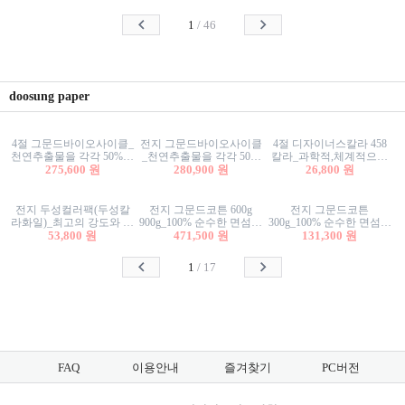
사리상자
스티커/팬시스티커
물스티커/팬시스티커
1
/
46
doosung paper
4절 그문드바이오사이클_
전지 그문드바이오사이클
4절 디자이너스칼라 458
천연추출물을 각각 50%이
_천연추출물을 각각 50%
칼라_과학적,체계적으로
상 함유한 친환경그래픽
275,600 원
이상 함유한 친환경그래
280,900 원
분류된 200색을 갖춘 색지
26,800 원
용지 600g
픽용지 600g
81.4g 116g 151g 209g 302g
전지 두성컬러팩(두성칼
전지 그문드코튼 600g
전지 그문드코튼
라화일)_최고의 강도와 평
900g_100% 순수한 면섬유
300g_100% 순수한 면섬유
활성을 지닌 다양한 컬러
53,800 원
로 만든 친환경프리미엄
471,500 원
로 만든 친환경프리미엄
131,300 원
의 색보드 157g 209g 262g
용지 110g 300g 600g 900g
용지 110g 300g 600g 900g
1
/
17
FAQ
이용안내
즐겨찾기
PC버전