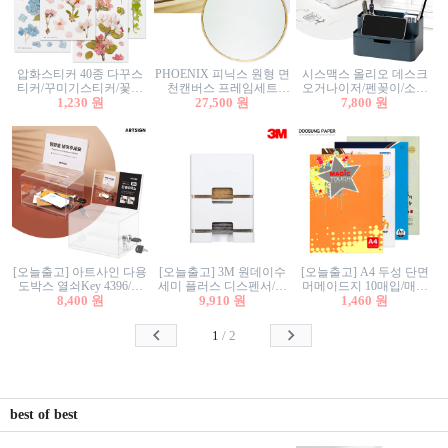
압화스티커 40종 다꾸스
PHOENIX 피닉스 원형 면
시스맥스 올리오 데스크
티커/꾸미기스티커/꽃스
천캔버스 프레임세트
오거나이저/펜꽂이/소품
티커/압화꽃책갈피/팬시
1,230 원
30cm/원형캔버스/플로팅
27,500 원
꽂이/소품함/정리함/수납
7,800 원
스티커
캔버스/액자캔버스
함/화장품정리함/데스크
정리
[오늘출고] 아트사인 다용
[오늘출고] 3M 원데이수
[오늘출고] A4 두성 단면
도박스 열쇠Key 4396/투
세미 플러스 디스펜서/소
머메이드지 10매입/매직
표함/건의함/모금함/응모
8,400 원
프트수세미5매+강력수세
9,910 원
터치/색지/색상지/색복사
1,460 원
함/추첨함/선거함/명함함/
미5매 포함
용지/POP용지/수채화WL/
이벤트함/투명박스
칼라색지/고급복사지
1
/
2
best of best