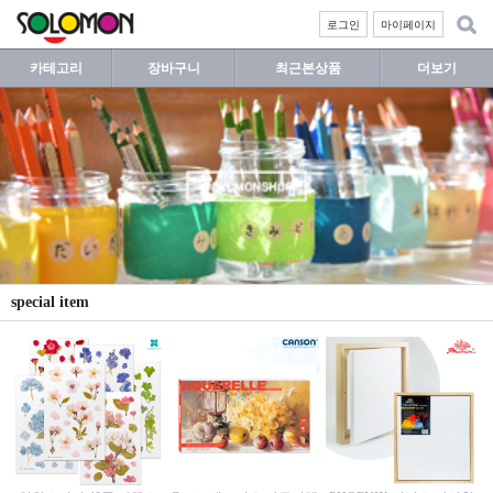
로그인
마이페이지
카테고리
장바구니
최근본상품
더보기
special item