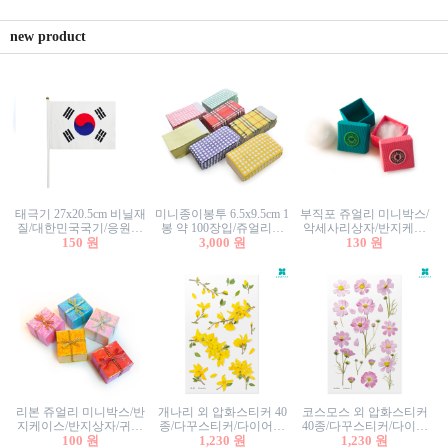
new product
태극기 27x20.5cm 비닐재
미니종이봉투 6.5x9.5cm 1
부직포 쥬얼리 미니박스/
질/대한민국국기/응원깃
봉 약 100장입/쥬얼리봉
악세사리상자/반지케이
발/행사깃발
150 원
투/증명사진봉투/악세사
3,000 원
스/반지상자/귀걸이상자/
130 원
리봉투/카드봉투/편지봉
귀걸이박스
투
리본 쥬얼리 미니박스/반
개나리 외 압화스티커 40
코스모스 외 압화스티커
지케이스/반지상자/귀걸
종/다꾸스티커/다이어리
40종/다꾸스티커/다이어
이상자/귀걸이박스/악세
100 원
꾸미기/꽃스티커/자연물
1,230 원
리꾸미기/꽃스티커/자연
1,230 원