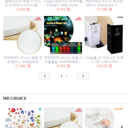
압화스티커 40종 다꾸스
Cergio 세르지오 아쿠아렐
PHOENIX 피닉스 아사천
티커/꾸미기스티커/꽃스
수채패드 300g 32x18cm
캔버스 프레임세트 3호F
티커/압화꽃책갈피/팬시
1,230 원
12매 1면제본
9,700 원
27.3x22cm 캔버스와 올림
17,200 원
스티커
액자세트/액자캔버스
PHOENIX 피닉스 원형 면
PHOENIX 피닉스 야광 아
[오늘출고] 아트사인 포멕
천캔버스 프레임세트
크릴물감 21ml 8색세트/야
스 2면 소화기커버
40cm/원형캔버스/플로팅
37,400 원
8,200 원
광물감
1470/1471/소화기커버/소
16,650 원
캔버스/액자캔버스
화기가림막/소화기보관
함/소화기거치대/소화기
1
/
3
안내판
MD CHOICE