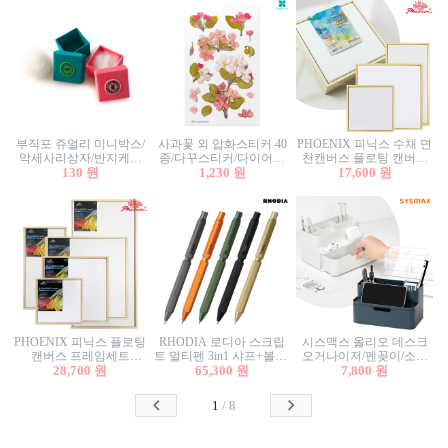
부직포 쥬얼리 미니박스/
사과꽃 외 압화스티커 40
PHOENIX 피닉스 수채 면
악세사리상자/반지케이
종/다꾸스티커/다이어리
천캔버스 플로팅 캔버스
스/반지상자/귀걸이상자/
130 원
꾸미기/꽃스티커/자연물
1,230 원
프레임세트 30x30cm/액자
17,600 원
귀걸이박스
스티커/팬시스티커
캔버스
PHOENIX 피닉스 플로팅
RHODIA 로디아 스크립
시스맥스 올리오 데스크
캔버스 프레임세트
트 멀티펜 3in1 샤프+볼펜/
오거나이저/펜꽂이/소품
50x50cm/액자캔버스/인테
28,700 원
무광택 알루미늄 육각배
65,300 원
꽂이/소품함/정리함/수납
7,800 원
리어소품
럴
함/화장품정리함/데스크
정리
1
/
8