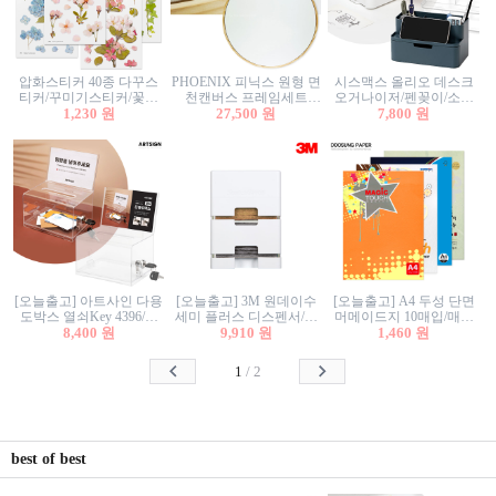
압화스티커 40종 다꾸스
PHOENIX 피닉스 원형 면
시스맥스 올리오 데스크
티커/꾸미기스티커/꽃스
천캔버스 프레임세트
오거나이저/펜꽂이/소품
티커/압화꽃책갈피/팬시
1,230 원
30cm/원형캔버스/플로팅
27,500 원
꽂이/소품함/정리함/수납
7,800 원
스티커
캔버스/액자캔버스
함/화장품정리함/데스크
정리
[오늘출고] 아트사인 다용
[오늘출고] 3M 원데이수
[오늘출고] A4 두성 단면
도박스 열쇠Key 4396/투
세미 플러스 디스펜서/소
머메이드지 10매입/매직
표함/건의함/모금함/응모
8,400 원
프트수세미5매+강력수세
9,910 원
터치/색지/색상지/색복사
1,460 원
함/추첨함/선거함/명함함/
미5매 포함
용지/POP용지/수채화WL/
이벤트함/투명박스
칼라색지/고급복사지
1
/
2
best of best