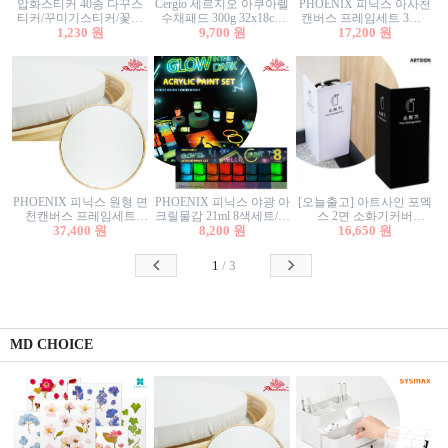
압화스티커 40종 다꾸스
Cergio 세르지오 아쿠아렐
PHOENIX 피닉스 아사천
티커/꾸미기스티커/꽃스
수채패드 300g 32x18cm
캔버스 프레임세트 3호F
티커/압화꽃책갈피/팬시
1,230 원
12매 1면제본
9,700 원
27.3x22cm 캔버스와 올림
17,200 원
스티커
액자세트/액자캔버스
PHOENIX 피닉스 원형 면
PHOENIX 피닉스 야광 아
[오늘출고] 아트사인 포멕
천캔버스 프레임세트
크릴물감 21ml 8색세트/야
스 2면 소화기커버
40cm/원형캔버스/플로팅
37,400 원
8,200 원
광물감
1470/1471/소화기커버/소
16,650 원
캔버스/액자캔버스
화기가림막/소화기보관
함/소화기거치대/소화기
1
/
3
안내판
MD CHOICE