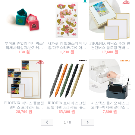
부직포 쥬얼리 미니박스/
사과꽃 외 압화스티커 40
PHOENIX 피닉스 수채 면
악세사리상자/반지케이
종/다꾸스티커/다이어리
천캔버스 플로팅 캔버스
스/반지상자/귀걸이상자/
130 원
꾸미기/꽃스티커/자연물
1,230 원
프레임세트 30x30cm/액자
17,600 원
귀걸이박스
스티커/팬시스티커
캔버스
PHOENIX 피닉스 플로팅
RHODIA 로디아 스크립
시스맥스 올리오 데스크
캔버스 프레임세트
트 멀티펜 3in1 샤프+볼펜/
오거나이저/펜꽂이/소품
50x50cm/액자캔버스/인테
28,700 원
무광택 알루미늄 육각배
65,300 원
꽂이/소품함/정리함/수납
7,800 원
리어소품
럴
함/화장품정리함/데스크
정리
1
/
8