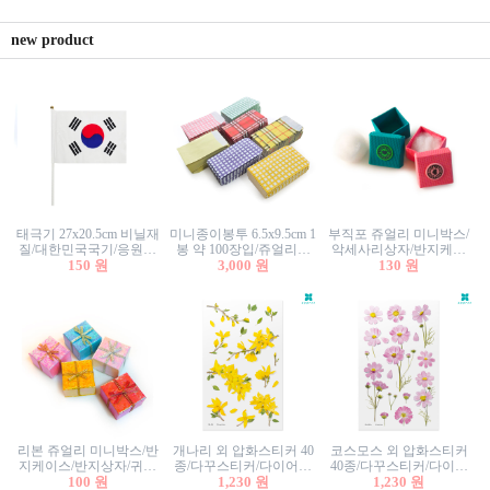
new product
태극기 27x20.5cm 비닐재
미니종이봉투 6.5x9.5cm 1
부직포 쥬얼리 미니박스/
질/대한민국국기/응원깃
봉 약 100장입/쥬얼리봉
악세사리상자/반지케이
발/행사깃발
150 원
투/증명사진봉투/악세사
3,000 원
스/반지상자/귀걸이상자/
130 원
리봉투/카드봉투/편지봉
귀걸이박스
투
리본 쥬얼리 미니박스/반
개나리 외 압화스티커 40
코스모스 외 압화스티커
지케이스/반지상자/귀걸
종/다꾸스티커/다이어리
40종/다꾸스티커/다이어
이상자/귀걸이박스/악세
100 원
꾸미기/꽃스티커/자연물
1,230 원
리꾸미기/꽃스티커/자연
1,230 원