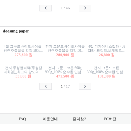
사리상자
스티커/팬시스티커
물스티커/팬시스티커
1
/
46
doosung paper
4절 그문드바이오사이클_
전지 그문드바이오사이클
4절 디자이너스칼라 458
천연추출물을 각각 50%이
_천연추출물을 각각 50%
칼라_과학적,체계적으로
상 함유한 친환경그래픽
275,600 원
이상 함유한 친환경그래
280,900 원
분류된 200색을 갖춘 색지
26,800 원
용지 600g
픽용지 600g
81.4g 116g 151g 209g 302g
전지 두성컬러팩(두성칼
전지 그문드코튼 600g
전지 그문드코튼
라화일)_최고의 강도와 평
900g_100% 순수한 면섬유
300g_100% 순수한 면섬유
활성을 지닌 다양한 컬러
53,800 원
로 만든 친환경프리미엄
471,500 원
로 만든 친환경프리미엄
131,300 원
의 색보드 157g 209g 262g
용지 110g 300g 600g 900g
용지 110g 300g 600g 900g
1
/
17
FAQ
이용안내
즐겨찾기
PC버전