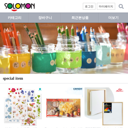
로그인
마이페이지
카테고리
장바구니
최근본상품
더보기
special item