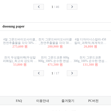
사리상자
스티커/팬시스티커
물스티커/팬시스티커
1
/
46
doosung paper
4절 그문드바이오사이클_
전지 그문드바이오사이클
4절 디자이너스칼라 458
천연추출물을 각각 50%이
_천연추출물을 각각 50%
칼라_과학적,체계적으로
상 함유한 친환경그래픽
275,600 원
이상 함유한 친환경그래
280,900 원
분류된 200색을 갖춘 색지
26,800 원
용지 600g
픽용지 600g
81.4g 116g 151g 209g 302g
전지 두성컬러팩(두성칼
전지 그문드코튼 600g
전지 그문드코튼
라화일)_최고의 강도와 평
900g_100% 순수한 면섬유
300g_100% 순수한 면섬유
활성을 지닌 다양한 컬러
53,800 원
로 만든 친환경프리미엄
471,500 원
로 만든 친환경프리미엄
131,300 원
의 색보드 157g 209g 262g
용지 110g 300g 600g 900g
용지 110g 300g 600g 900g
1
/
17
FAQ
이용안내
즐겨찾기
PC버전