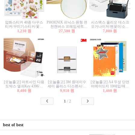
압화스티커 40종 다꾸스
PHOENIX 피닉스 원형 면
시스맥스 올리오 데스크
티커/꾸미기스티커/꽃스
천캔버스 프레임세트
오거나이저/펜꽂이/소품
티커/압화꽃책갈피/팬시
1,230 원
30cm/원형캔버스/플로팅
27,500 원
꽂이/소품함/정리함/수납
7,800 원
스티커
캔버스/액자캔버스
함/화장품정리함/데스크
정리
[오늘출고] 아트사인 다용
[오늘출고] 3M 원데이수
[오늘출고] A4 두성 단면
도박스 열쇠Key 4396/투
세미 플러스 디스펜서/소
머메이드지 10매입/매직
표함/건의함/모금함/응모
8,400 원
프트수세미5매+강력수세
9,910 원
터치/색지/색상지/색복사
1,460 원
함/추첨함/선거함/명함함/
미5매 포함
용지/POP용지/수채화WL/
이벤트함/투명박스
칼라색지/고급복사지
1
/
2
best of best