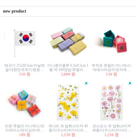
new product
태극기 27x20.5cm 비닐재
미니종이봉투 6.5x9.5cm 1
부직포 쥬얼리 미니박스/
질/대한민국국기/응원깃
봉 약 100장입/쥬얼리봉
악세사리상자/반지케이
발/행사깃발
150 원
투/증명사진봉투/악세사
3,000 원
스/반지상자/귀걸이상자/
130 원
리봉투/카드봉투/편지봉
귀걸이박스
투
리본 쥬얼리 미니박스/반
개나리 외 압화스티커 40
코스모스 외 압화스티커
지케이스/반지상자/귀걸
종/다꾸스티커/다이어리
40종/다꾸스티커/다이어
이상자/귀걸이박스/악세
100 원
꾸미기/꽃스티커/자연물
1,230 원
리꾸미기/꽃스티커/자연
1,230 원