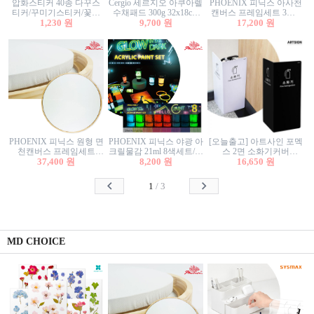
압화스티커 40종 다꾸스
Cergio 세르지오 아쿠아렐
PHOENIX 피닉스 아사천
티커/꾸미기스티커/꽃스
수채패드 300g 32x18cm
캔버스 프레임세트 3호F
티커/압화꽃책갈피/팬시
1,230 원
12매 1면제본
9,700 원
27.3x22cm 캔버스와 올림
17,200 원
스티커
액자세트/액자캔버스
PHOENIX 피닉스 원형 면
PHOENIX 피닉스 야광 아
[오늘출고] 아트사인 포멕
천캔버스 프레임세트
크릴물감 21ml 8색세트/야
스 2면 소화기커버
40cm/원형캔버스/플로팅
37,400 원
8,200 원
광물감
1470/1471/소화기커버/소
16,650 원
캔버스/액자캔버스
화기가림막/소화기보관
함/소화기거치대/소화기
1
/
3
안내판
MD CHOICE