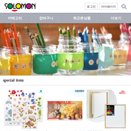
로그인
마이페이지
카테고리
장바구니
최근본상품
더보기
special item