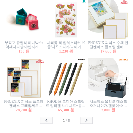
부직포 쥬얼리 미니박스/
사과꽃 외 압화스티커 40
PHOENIX 피닉스 수채 면
악세사리상자/반지케이
종/다꾸스티커/다이어리
천캔버스 플로팅 캔버스
스/반지상자/귀걸이상자/
130 원
꾸미기/꽃스티커/자연물
1,230 원
프레임세트 30x30cm/액자
17,600 원
귀걸이박스
스티커/팬시스티커
캔버스
PHOENIX 피닉스 플로팅
RHODIA 로디아 스크립
시스맥스 올리오 데스크
캔버스 프레임세트
트 멀티펜 3in1 샤프+볼펜/
오거나이저/펜꽂이/소품
50x50cm/액자캔버스/인테
28,700 원
무광택 알루미늄 육각배
65,300 원
꽂이/소품함/정리함/수납
7,800 원
리어소품
럴
함/화장품정리함/데스크
정리
1
/
8