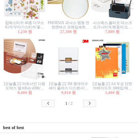
압화스티커 40종 다꾸스
PHOENIX 피닉스 원형 면
시스맥스 올리오 데스크
티커/꾸미기스티커/꽃스
천캔버스 프레임세트
오거나이저/펜꽂이/소품
티커/압화꽃책갈피/팬시
1,230 원
30cm/원형캔버스/플로팅
27,500 원
꽂이/소품함/정리함/수납
7,800 원
스티커
캔버스/액자캔버스
함/화장품정리함/데스크
정리
[오늘출고] 아트사인 다용
[오늘출고] 3M 원데이수
[오늘출고] A4 두성 단면
도박스 열쇠Key 4396/투
세미 플러스 디스펜서/소
머메이드지 10매입/매직
표함/건의함/모금함/응모
8,400 원
프트수세미5매+강력수세
9,910 원
터치/색지/색상지/색복사
1,460 원
함/추첨함/선거함/명함함/
미5매 포함
용지/POP용지/수채화WL/
이벤트함/투명박스
칼라색지/고급복사지
1
/
2
best of best