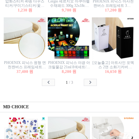
압화스티커 40종 다꾸스
Cergio 세르지오 아쿠아렐
PHOENIX 피닉스 아사천
티커/꾸미기스티커/꽃스
수채패드 300g 32x18cm
캔버스 프레임세트 3호F
티커/압화꽃책갈피/팬시
1,230 원
12매 1면제본
9,700 원
27.3x22cm 캔버스와 올림
17,200 원
스티커
액자세트/액자캔버스
PHOENIX 피닉스 원형 면
PHOENIX 피닉스 야광 아
[오늘출고] 아트사인 포멕
천캔버스 프레임세트
크릴물감 21ml 8색세트/야
스 2면 소화기커버
40cm/원형캔버스/플로팅
37,400 원
8,200 원
광물감
1470/1471/소화기커버/소
16,650 원
캔버스/액자캔버스
화기가림막/소화기보관
함/소화기거치대/소화기
1
/
3
안내판
MD CHOICE