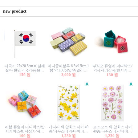
new product
태극기 27x20.5cm 비닐재
미니종이봉투 6.5x9.5cm 1
부직포 쥬얼리 미니박스/
질/대한민국국기/응원깃
봉 약 100장입/쥬얼리봉
악세사리상자/반지케이
발/행사깃발
150 원
투/증명사진봉투/악세사
3,000 원
스/반지상자/귀걸이상자/
130 원
리봉투/카드봉투/편지봉
귀걸이박스
투
리본 쥬얼리 미니박스/반
개나리 외 압화스티커 40
코스모스 외 압화스티커
지케이스/반지상자/귀걸
종/다꾸스티커/다이어리
40종/다꾸스티커/다이어
이상자/귀걸이박스/악세
100 원
꾸미기/꽃스티커/자연물
1,230 원
리꾸미기/꽃스티커/자연
1,230 원