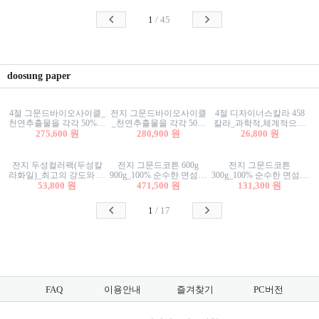
사리상자
스티커/팬시스티커
물스티커/팬시스티커
1
/
45
doosung paper
4절 그문드바이오사이클_
전지 그문드바이오사이클
4절 디자이너스칼라 458
천연추출물을 각각 50%이
_천연추출물을 각각 50%
칼라_과학적,체계적으로
상 함유한 친환경그래픽
275,600 원
이상 함유한 친환경그래
280,900 원
분류된 200색을 갖춘 색지
26,800 원
용지 600g
픽용지 600g
81.4g 116g 151g 209g 302g
전지 두성컬러팩(두성칼
전지 그문드코튼 600g
전지 그문드코튼
라화일)_최고의 강도와 평
900g_100% 순수한 면섬유
300g_100% 순수한 면섬유
활성을 지닌 다양한 컬러
53,800 원
로 만든 친환경프리미엄
471,500 원
로 만든 친환경프리미엄
131,300 원
의 색보드 157g 209g 262g
용지 110g 300g 600g 900g
용지 110g 300g 600g 900g
1
/
17
FAQ
이용안내
즐겨찾기
PC버전