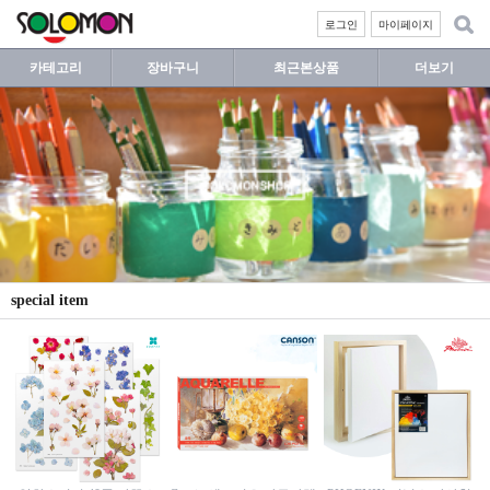
로그인
마이페이지
카테고리
장바구니
최근본상품
더보기
special item