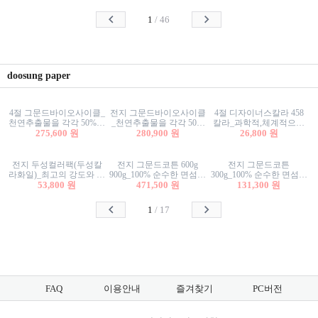
사리상자
스티커/팬시스티커
물스티커/팬시스티커
1
/
46
doosung paper
4절 그문드바이오사이클_
전지 그문드바이오사이클
4절 디자이너스칼라 458
천연추출물을 각각 50%이
_천연추출물을 각각 50%
칼라_과학적,체계적으로
상 함유한 친환경그래픽
275,600 원
이상 함유한 친환경그래
280,900 원
분류된 200색을 갖춘 색지
26,800 원
용지 600g
픽용지 600g
81.4g 116g 151g 209g 302g
전지 두성컬러팩(두성칼
전지 그문드코튼 600g
전지 그문드코튼
라화일)_최고의 강도와 평
900g_100% 순수한 면섬유
300g_100% 순수한 면섬유
활성을 지닌 다양한 컬러
53,800 원
로 만든 친환경프리미엄
471,500 원
로 만든 친환경프리미엄
131,300 원
의 색보드 157g 209g 262g
용지 110g 300g 600g 900g
용지 110g 300g 600g 900g
1
/
17
FAQ
이용안내
즐겨찾기
PC버전