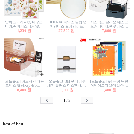
압화스티커 40종 다꾸스
PHOENIX 피닉스 원형 면
시스맥스 올리오 데스크
티커/꾸미기스티커/꽃스
천캔버스 프레임세트
오거나이저/펜꽂이/소품
티커/압화꽃책갈피/팬시
1,230 원
30cm/원형캔버스/플로팅
27,500 원
꽂이/소품함/정리함/수납
7,800 원
스티커
캔버스/액자캔버스
함/화장품정리함/데스크
정리
[오늘출고] 아트사인 다용
[오늘출고] 3M 원데이수
[오늘출고] A4 두성 단면
도박스 열쇠Key 4396/투
세미 플러스 디스펜서/소
머메이드지 10매입/매직
표함/건의함/모금함/응모
8,400 원
프트수세미5매+강력수세
9,910 원
터치/색지/색상지/색복사
1,460 원
함/추첨함/선거함/명함함/
미5매 포함
용지/POP용지/수채화WL/
이벤트함/투명박스
칼라색지/고급복사지
1
/
2
best of best