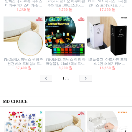
압화스티커 40종 다꾸스
Cergio 세르지오 아쿠아렐
PHOENIX 피닉스 아사천
티커/꾸미기스티커/꽃스
수채패드 300g 32x18cm
캔버스 프레임세트 3호F
티커/압화꽃책갈피/팬시
1,230 원
12매 1면제본
9,700 원
27.3x22cm 캔버스와 올림
17,200 원
스티커
액자세트/액자캔버스
PHOENIX 피닉스 원형 면
PHOENIX 피닉스 야광 아
[오늘출고] 아트사인 포멕
천캔버스 프레임세트
크릴물감 21ml 8색세트/야
스 2면 소화기커버
40cm/원형캔버스/플로팅
37,400 원
8,200 원
광물감
1470/1471/소화기커버/소
16,650 원
캔버스/액자캔버스
화기가림막/소화기보관
함/소화기거치대/소화기
1
/
3
안내판
MD CHOICE