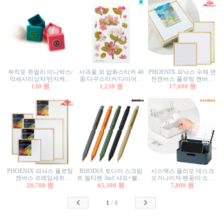
부직포 쥬얼리 미니박스/
사과꽃 외 압화스티커 40
PHOENIX 피닉스 수채 면
악세사리상자/반지케이
종/다꾸스티커/다이어리
천캔버스 플로팅 캔버스
스/반지상자/귀걸이상자/
130 원
꾸미기/꽃스티커/자연물
1,230 원
프레임세트 30x30cm/액자
17,600 원
귀걸이박스
스티커/팬시스티커
캔버스
PHOENIX 피닉스 플로팅
RHODIA 로디아 스크립
시스맥스 올리오 데스크
캔버스 프레임세트
트 멀티펜 3in1 샤프+볼펜/
오거나이저/펜꽂이/소품
50x50cm/액자캔버스/인테
28,700 원
무광택 알루미늄 육각배
65,300 원
꽂이/소품함/정리함/수납
7,800 원
리어소품
럴
함/화장품정리함/데스크
정리
1
/
8