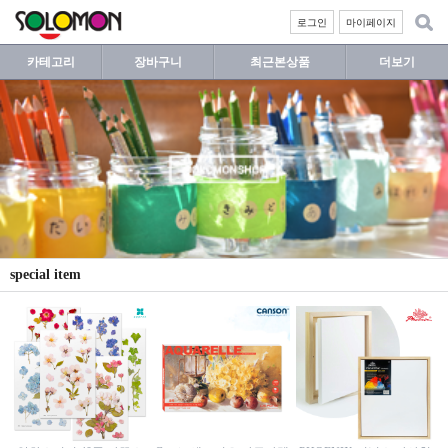
로그인
마이페이지
카테고리
장바구니
최근본상품
더보기
special item