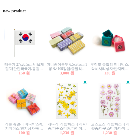
new product
태극기 27x20.5cm 비닐재
미니종이봉투 6.5x9.5cm 1
부직포 쥬얼리 미니박스/
질/대한민국국기/응원깃
봉 약 100장입/쥬얼리봉
악세사리상자/반지케이
발/행사깃발
150 원
투/증명사진봉투/악세사
3,000 원
스/반지상자/귀걸이상자/
130 원
리봉투/카드봉투/편지봉
귀걸이박스
투
리본 쥬얼리 미니박스/반
개나리 외 압화스티커 40
코스모스 외 압화스티커
지케이스/반지상자/귀걸
종/다꾸스티커/다이어리
40종/다꾸스티커/다이어
이상자/귀걸이박스/악세
100 원
꾸미기/꽃스티커/자연물
1,230 원
리꾸미기/꽃스티커/자연
1,230 원