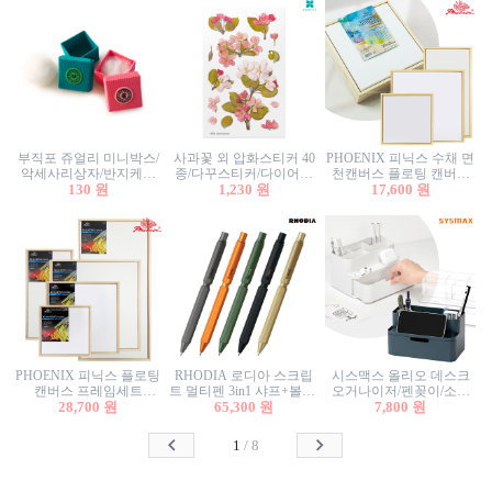
부직포 쥬얼리 미니박스/
사과꽃 외 압화스티커 40
PHOENIX 피닉스 수채 면
악세사리상자/반지케이
종/다꾸스티커/다이어리
천캔버스 플로팅 캔버스
스/반지상자/귀걸이상자/
130 원
꾸미기/꽃스티커/자연물
1,230 원
프레임세트 30x30cm/액자
17,600 원
귀걸이박스
스티커/팬시스티커
캔버스
PHOENIX 피닉스 플로팅
RHODIA 로디아 스크립
시스맥스 올리오 데스크
캔버스 프레임세트
트 멀티펜 3in1 샤프+볼펜/
오거나이저/펜꽂이/소품
50x50cm/액자캔버스/인테
28,700 원
무광택 알루미늄 육각배
65,300 원
꽂이/소품함/정리함/수납
7,800 원
리어소품
럴
함/화장품정리함/데스크
정리
1
/
8