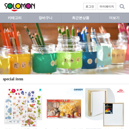
로그인
마이페이지
카테고리
장바구니
최근본상품
더보기
special item