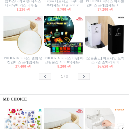
압화스티커 40종 다꾸스
Cergio 세르지오 아쿠아렐
PHOENIX 피닉스 아사천
티커/꾸미기스티커/꽃스
수채패드 300g 32x18cm
캔버스 프레임세트 3호F
티커/압화꽃책갈피/팬시
1,230 원
12매 1면제본
9,700 원
27.3x22cm 캔버스와 올림
17,200 원
스티커
액자세트/액자캔버스
PHOENIX 피닉스 원형 면
PHOENIX 피닉스 야광 아
[오늘출고] 아트사인 포멕
천캔버스 프레임세트
크릴물감 21ml 8색세트/야
스 2면 소화기커버
40cm/원형캔버스/플로팅
37,400 원
8,200 원
광물감
1470/1471/소화기커버/소
16,650 원
캔버스/액자캔버스
화기가림막/소화기보관
함/소화기거치대/소화기
1
/
3
안내판
MD CHOICE