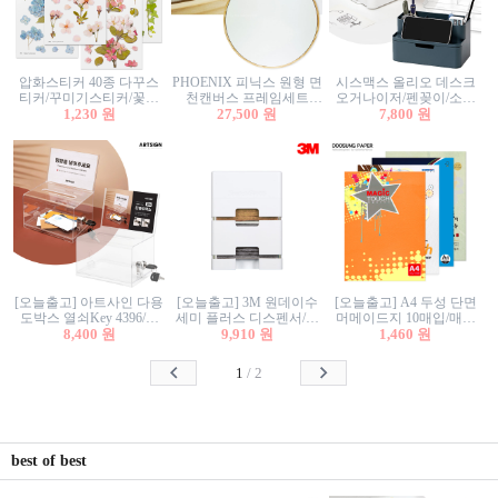
압화스티커 40종 다꾸스
PHOENIX 피닉스 원형 면
시스맥스 올리오 데스크
티커/꾸미기스티커/꽃스
천캔버스 프레임세트
오거나이저/펜꽂이/소품
티커/압화꽃책갈피/팬시
1,230 원
30cm/원형캔버스/플로팅
27,500 원
꽂이/소품함/정리함/수납
7,800 원
스티커
캔버스/액자캔버스
함/화장품정리함/데스크
정리
[오늘출고] 아트사인 다용
[오늘출고] 3M 원데이수
[오늘출고] A4 두성 단면
도박스 열쇠Key 4396/투
세미 플러스 디스펜서/소
머메이드지 10매입/매직
표함/건의함/모금함/응모
8,400 원
프트수세미5매+강력수세
9,910 원
터치/색지/색상지/색복사
1,460 원
함/추첨함/선거함/명함함/
미5매 포함
용지/POP용지/수채화WL/
이벤트함/투명박스
칼라색지/고급복사지
1
/
2
best of best