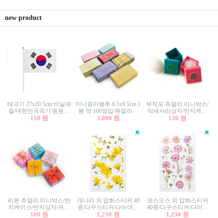
new product
태극기 27x20.5cm 비닐재
미니종이봉투 6.5x9.5cm 1
부직포 쥬얼리 미니박스/
질/대한민국국기/응원깃
봉 약 100장입/쥬얼리봉
악세사리상자/반지케이
발/행사깃발
150 원
투/증명사진봉투/악세사
3,000 원
스/반지상자/귀걸이상자/
130 원
리봉투/카드봉투/편지봉
귀걸이박스
투
리본 쥬얼리 미니박스/반
개나리 외 압화스티커 40
코스모스 외 압화스티커
지케이스/반지상자/귀걸
종/다꾸스티커/다이어리
40종/다꾸스티커/다이어
이상자/귀걸이박스/악세
100 원
꾸미기/꽃스티커/자연물
1,230 원
리꾸미기/꽃스티커/자연
1,230 원