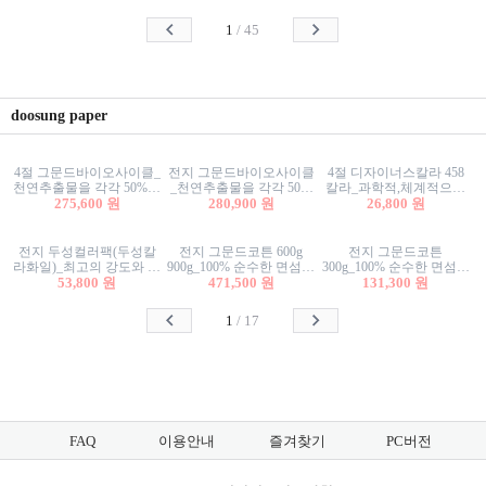
사리상자
스티커/팬시스티커
물스티커/팬시스티커
1
/
45
doosung paper
4절 그문드바이오사이클_
전지 그문드바이오사이클
4절 디자이너스칼라 458
천연추출물을 각각 50%이
_천연추출물을 각각 50%
칼라_과학적,체계적으로
상 함유한 친환경그래픽
275,600 원
이상 함유한 친환경그래
280,900 원
분류된 200색을 갖춘 색지
26,800 원
용지 600g
픽용지 600g
81.4g 116g 151g 209g 302g
전지 두성컬러팩(두성칼
전지 그문드코튼 600g
전지 그문드코튼
라화일)_최고의 강도와 평
900g_100% 순수한 면섬유
300g_100% 순수한 면섬유
활성을 지닌 다양한 컬러
53,800 원
로 만든 친환경프리미엄
471,500 원
로 만든 친환경프리미엄
131,300 원
의 색보드 157g 209g 262g
용지 110g 300g 600g 900g
용지 110g 300g 600g 900g
1
/
17
FAQ
이용안내
즐겨찾기
PC버전