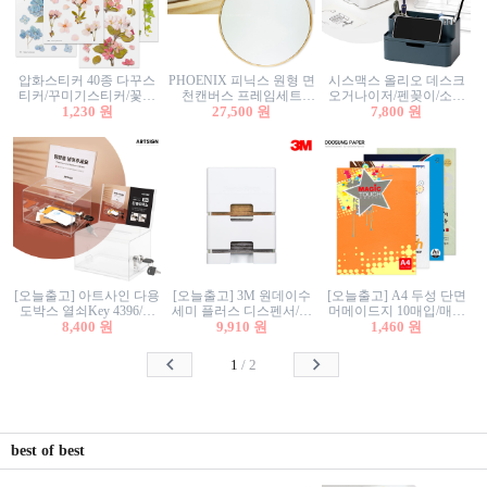
압화스티커 40종 다꾸스
PHOENIX 피닉스 원형 면
시스맥스 올리오 데스크
티커/꾸미기스티커/꽃스
천캔버스 프레임세트
오거나이저/펜꽂이/소품
티커/압화꽃책갈피/팬시
1,230 원
30cm/원형캔버스/플로팅
27,500 원
꽂이/소품함/정리함/수납
7,800 원
스티커
캔버스/액자캔버스
함/화장품정리함/데스크
정리
[오늘출고] 아트사인 다용
[오늘출고] 3M 원데이수
[오늘출고] A4 두성 단면
도박스 열쇠Key 4396/투
세미 플러스 디스펜서/소
머메이드지 10매입/매직
표함/건의함/모금함/응모
8,400 원
프트수세미5매+강력수세
9,910 원
터치/색지/색상지/색복사
1,460 원
함/추첨함/선거함/명함함/
미5매 포함
용지/POP용지/수채화WL/
이벤트함/투명박스
칼라색지/고급복사지
1
/
2
best of best