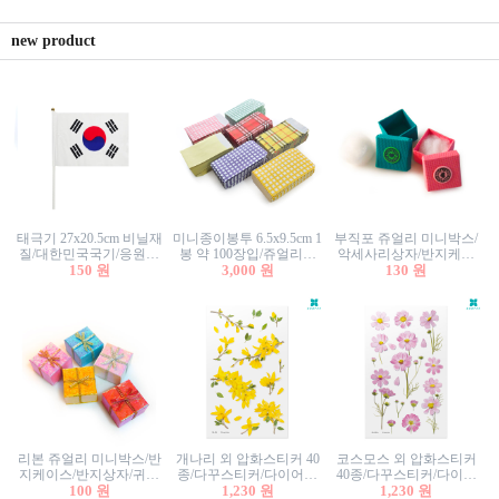
new product
태극기 27x20.5cm 비닐재
미니종이봉투 6.5x9.5cm 1
부직포 쥬얼리 미니박스/
질/대한민국국기/응원깃
봉 약 100장입/쥬얼리봉
악세사리상자/반지케이
발/행사깃발
150 원
투/증명사진봉투/악세사
3,000 원
스/반지상자/귀걸이상자/
130 원
리봉투/카드봉투/편지봉
귀걸이박스
투
리본 쥬얼리 미니박스/반
개나리 외 압화스티커 40
코스모스 외 압화스티커
지케이스/반지상자/귀걸
종/다꾸스티커/다이어리
40종/다꾸스티커/다이어
이상자/귀걸이박스/악세
100 원
꾸미기/꽃스티커/자연물
1,230 원
리꾸미기/꽃스티커/자연
1,230 원