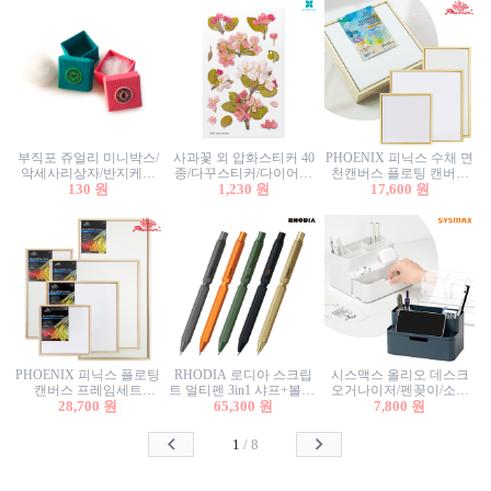
부직포 쥬얼리 미니박스/
사과꽃 외 압화스티커 40
PHOENIX 피닉스 수채 면
악세사리상자/반지케이
종/다꾸스티커/다이어리
천캔버스 플로팅 캔버스
스/반지상자/귀걸이상자/
130 원
꾸미기/꽃스티커/자연물
1,230 원
프레임세트 30x30cm/액자
17,600 원
귀걸이박스
스티커/팬시스티커
캔버스
PHOENIX 피닉스 플로팅
RHODIA 로디아 스크립
시스맥스 올리오 데스크
캔버스 프레임세트
트 멀티펜 3in1 샤프+볼펜/
오거나이저/펜꽂이/소품
50x50cm/액자캔버스/인테
28,700 원
무광택 알루미늄 육각배
65,300 원
꽂이/소품함/정리함/수납
7,800 원
리어소품
럴
함/화장품정리함/데스크
정리
1
/
8