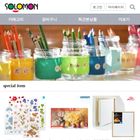
로그인
마이페이지
카테고리
장바구니
최근본상품
더보기
special item