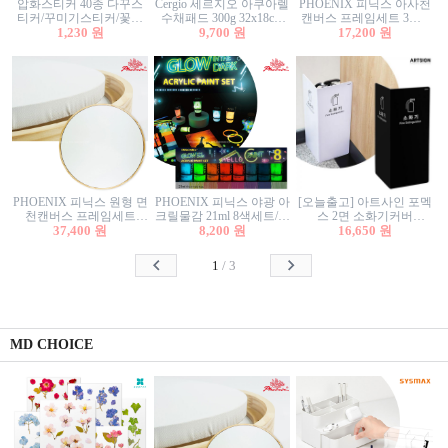
압화스티커 40종 다꾸스
Cergio 세르지오 아쿠아렐
PHOENIX 피닉스 아사천
티커/꾸미기스티커/꽃스
수채패드 300g 32x18cm
캔버스 프레임세트 3호F
티커/압화꽃책갈피/팬시
1,230 원
12매 1면제본
9,700 원
27.3x22cm 캔버스와 올림
17,200 원
스티커
액자세트/액자캔버스
PHOENIX 피닉스 원형 면
PHOENIX 피닉스 야광 아
[오늘출고] 아트사인 포멕
천캔버스 프레임세트
크릴물감 21ml 8색세트/야
스 2면 소화기커버
40cm/원형캔버스/플로팅
37,400 원
8,200 원
광물감
1470/1471/소화기커버/소
16,650 원
캔버스/액자캔버스
화기가림막/소화기보관
함/소화기거치대/소화기
1
/
3
안내판
MD CHOICE