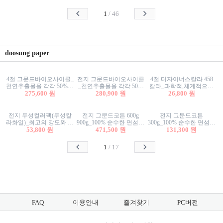
사리상자
스티커/팬시스티커
물스티커/팬시스티커
1
/
46
doosung paper
4절 그문드바이오사이클_
전지 그문드바이오사이클
4절 디자이너스칼라 458
천연추출물을 각각 50%이
_천연추출물을 각각 50%
칼라_과학적,체계적으로
상 함유한 친환경그래픽
275,600 원
이상 함유한 친환경그래
280,900 원
분류된 200색을 갖춘 색지
26,800 원
용지 600g
픽용지 600g
81.4g 116g 151g 209g 302g
전지 두성컬러팩(두성칼
전지 그문드코튼 600g
전지 그문드코튼
라화일)_최고의 강도와 평
900g_100% 순수한 면섬유
300g_100% 순수한 면섬유
활성을 지닌 다양한 컬러
53,800 원
로 만든 친환경프리미엄
471,500 원
로 만든 친환경프리미엄
131,300 원
의 색보드 157g 209g 262g
용지 110g 300g 600g 900g
용지 110g 300g 600g 900g
1
/
17
FAQ
이용안내
즐겨찾기
PC버전