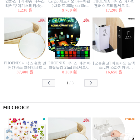
압화스티커 40종 다꾸스
Cergio 세르지오 아쿠아렐
PHOENIX 피닉스 아사천
티커/꾸미기스티커/꽃스
수채패드 300g 32x18cm
캔버스 프레임세트 3호F
티커/압화꽃책갈피/팬시
1,230 원
12매 1면제본
9,700 원
27.3x22cm 캔버스와 올림
17,200 원
스티커
액자세트/액자캔버스
PHOENIX 피닉스 원형 면
PHOENIX 피닉스 야광 아
[오늘출고] 아트사인 포멕
천캔버스 프레임세트
크릴물감 21ml 8색세트/야
스 2면 소화기커버
40cm/원형캔버스/플로팅
37,400 원
8,200 원
광물감
1470/1471/소화기커버/소
16,650 원
캔버스/액자캔버스
화기가림막/소화기보관
함/소화기거치대/소화기
1
/
3
안내판
MD CHOICE