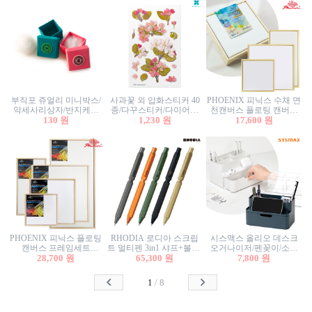
부직포 쥬얼리 미니박스/
사과꽃 외 압화스티커 40
PHOENIX 피닉스 수채 면
악세사리상자/반지케이
종/다꾸스티커/다이어리
천캔버스 플로팅 캔버스
스/반지상자/귀걸이상자/
130 원
꾸미기/꽃스티커/자연물
1,230 원
프레임세트 30x30cm/액자
17,600 원
귀걸이박스
스티커/팬시스티커
캔버스
PHOENIX 피닉스 플로팅
RHODIA 로디아 스크립
시스맥스 올리오 데스크
캔버스 프레임세트
트 멀티펜 3in1 샤프+볼펜/
오거나이저/펜꽂이/소품
50x50cm/액자캔버스/인테
28,700 원
무광택 알루미늄 육각배
65,300 원
꽂이/소품함/정리함/수납
7,800 원
리어소품
럴
함/화장품정리함/데스크
정리
1
/
8