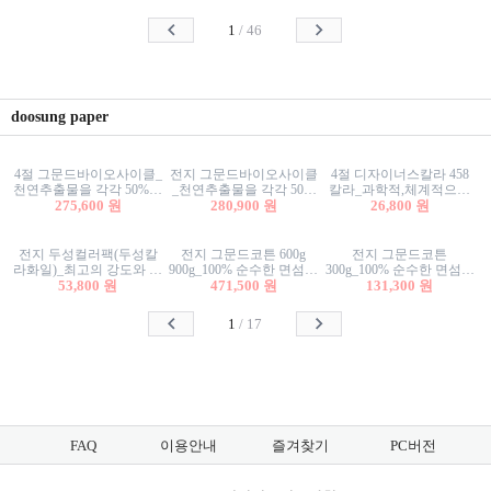
사리상자
스티커/팬시스티커
물스티커/팬시스티커
1
/
46
doosung paper
4절 그문드바이오사이클_
전지 그문드바이오사이클
4절 디자이너스칼라 458
천연추출물을 각각 50%이
_천연추출물을 각각 50%
칼라_과학적,체계적으로
상 함유한 친환경그래픽
275,600 원
이상 함유한 친환경그래
280,900 원
분류된 200색을 갖춘 색지
26,800 원
용지 600g
픽용지 600g
81.4g 116g 151g 209g 302g
전지 두성컬러팩(두성칼
전지 그문드코튼 600g
전지 그문드코튼
라화일)_최고의 강도와 평
900g_100% 순수한 면섬유
300g_100% 순수한 면섬유
활성을 지닌 다양한 컬러
53,800 원
로 만든 친환경프리미엄
471,500 원
로 만든 친환경프리미엄
131,300 원
의 색보드 157g 209g 262g
용지 110g 300g 600g 900g
용지 110g 300g 600g 900g
1
/
17
FAQ
이용안내
즐겨찾기
PC버전