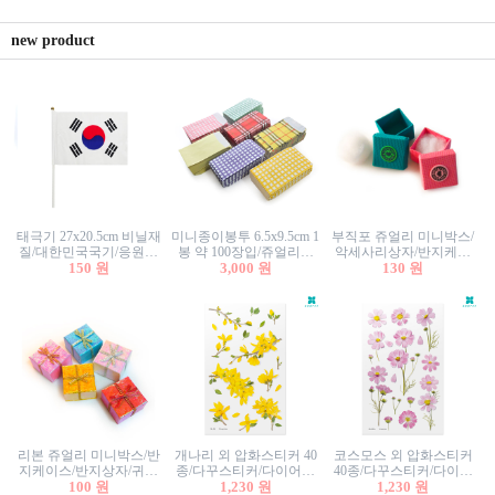
new product
태극기 27x20.5cm 비닐재
미니종이봉투 6.5x9.5cm 1
부직포 쥬얼리 미니박스/
질/대한민국국기/응원깃
봉 약 100장입/쥬얼리봉
악세사리상자/반지케이
발/행사깃발
150 원
투/증명사진봉투/악세사
3,000 원
스/반지상자/귀걸이상자/
130 원
리봉투/카드봉투/편지봉
귀걸이박스
투
리본 쥬얼리 미니박스/반
개나리 외 압화스티커 40
코스모스 외 압화스티커
지케이스/반지상자/귀걸
종/다꾸스티커/다이어리
40종/다꾸스티커/다이어
이상자/귀걸이박스/악세
100 원
꾸미기/꽃스티커/자연물
1,230 원
리꾸미기/꽃스티커/자연
1,230 원