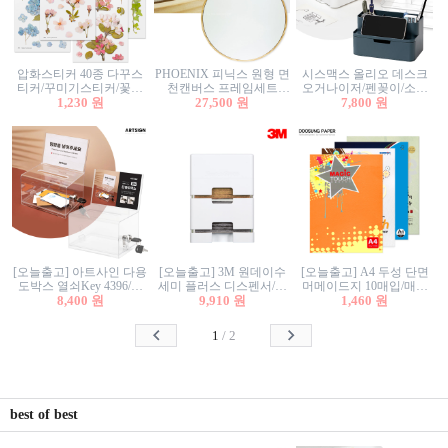
압화스티커 40종 다꾸스
PHOENIX 피닉스 원형 면
시스맥스 올리오 데스크
티커/꾸미기스티커/꽃스
천캔버스 프레임세트
오거나이저/펜꽂이/소품
티커/압화꽃책갈피/팬시
1,230 원
30cm/원형캔버스/플로팅
27,500 원
꽂이/소품함/정리함/수납
7,800 원
스티커
캔버스/액자캔버스
함/화장품정리함/데스크
정리
[오늘출고] 아트사인 다용
[오늘출고] 3M 원데이수
[오늘출고] A4 두성 단면
도박스 열쇠Key 4396/투
세미 플러스 디스펜서/소
머메이드지 10매입/매직
표함/건의함/모금함/응모
8,400 원
프트수세미5매+강력수세
9,910 원
터치/색지/색상지/색복사
1,460 원
함/추첨함/선거함/명함함/
미5매 포함
용지/POP용지/수채화WL/
이벤트함/투명박스
칼라색지/고급복사지
1
/
2
best of best