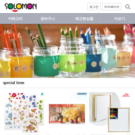
로그인
마이페이지
카테고리
장바구니
최근본상품
더보기
special item