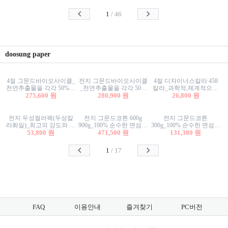
사리상자
스티커/팬시스티커
물스티커/팬시스티커
1
/
46
doosung paper
4절 그문드바이오사이클_
전지 그문드바이오사이클
4절 디자이너스칼라 458
천연추출물을 각각 50%이
_천연추출물을 각각 50%
칼라_과학적,체계적으로
상 함유한 친환경그래픽
275,600 원
이상 함유한 친환경그래
280,900 원
분류된 200색을 갖춘 색지
26,800 원
용지 600g
픽용지 600g
81.4g 116g 151g 209g 302g
전지 두성컬러팩(두성칼
전지 그문드코튼 600g
전지 그문드코튼
라화일)_최고의 강도와 평
900g_100% 순수한 면섬유
300g_100% 순수한 면섬유
활성을 지닌 다양한 컬러
53,800 원
로 만든 친환경프리미엄
471,500 원
로 만든 친환경프리미엄
131,300 원
의 색보드 157g 209g 262g
용지 110g 300g 600g 900g
용지 110g 300g 600g 900g
1
/
17
FAQ
이용안내
즐겨찾기
PC버전