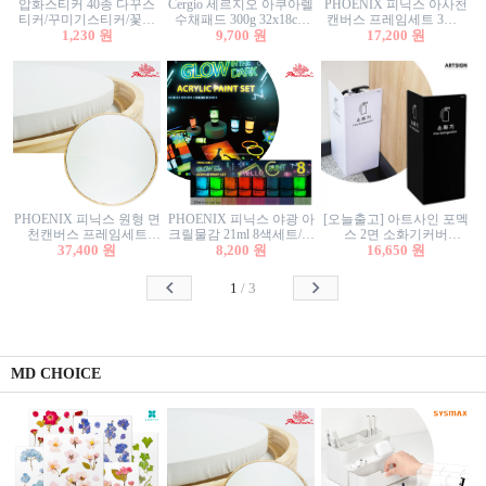
압화스티커 40종 다꾸스
Cergio 세르지오 아쿠아렐
PHOENIX 피닉스 아사천
티커/꾸미기스티커/꽃스
수채패드 300g 32x18cm
캔버스 프레임세트 3호F
티커/압화꽃책갈피/팬시
1,230 원
12매 1면제본
9,700 원
27.3x22cm 캔버스와 올림
17,200 원
스티커
액자세트/액자캔버스
PHOENIX 피닉스 원형 면
PHOENIX 피닉스 야광 아
[오늘출고] 아트사인 포멕
천캔버스 프레임세트
크릴물감 21ml 8색세트/야
스 2면 소화기커버
40cm/원형캔버스/플로팅
37,400 원
8,200 원
광물감
1470/1471/소화기커버/소
16,650 원
캔버스/액자캔버스
화기가림막/소화기보관
함/소화기거치대/소화기
1
/
3
안내판
MD CHOICE