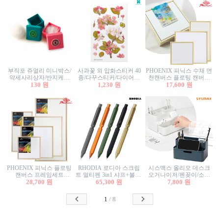
부직포 쥬얼리 미니박스/
사과꽃 외 압화스티커 40
PHOENIX 피닉스 수채 면
악세사리상자/반지케이
종/다꾸스티커/다이어리
천캔버스 플로팅 캔버스
스/반지상자/귀걸이상자/
130 원
꾸미기/꽃스티커/자연물
1,230 원
프레임세트 30x30cm/액자
17,600 원
귀걸이박스
스티커/팬시스티커
캔버스
PHOENIX 피닉스 플로팅
RHODIA 로디아 스크립
시스맥스 올리오 데스크
캔버스 프레임세트
트 멀티펜 3in1 샤프+볼펜/
오거나이저/펜꽂이/소품
50x50cm/액자캔버스/인테
28,700 원
무광택 알루미늄 육각배
65,300 원
꽂이/소품함/정리함/수납
7,800 원
리어소품
럴
함/화장품정리함/데스크
정리
1
/
8