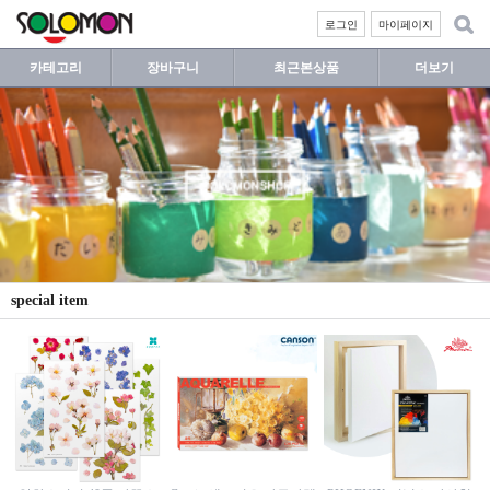
로그인
마이페이지
카테고리
장바구니
최근본상품
더보기
special item