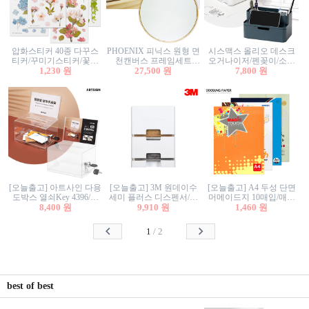
압화스티커 40종 다꾸스
PHOENIX 피닉스 원형 면
시스맥스 올리오 데스크
티커/꾸미기스티커/꽃스
천캔버스 프레임세트
오거나이저/펜꽂이/소품
티커/압화꽃책갈피/팬시
1,230 원
30cm/원형캔버스/플로팅
27,500 원
꽂이/소품함/정리함/수납
7,800 원
스티커
캔버스/액자캔버스
함/화장품정리함/데스크
정리
[오늘출고] 아트사인 다용
[오늘출고] 3M 원데이수
[오늘출고] A4 두성 단면
도박스 열쇠Key 4396/투
세미 플러스 디스펜서/소
머메이드지 10매입/매직
표함/건의함/모금함/응모
8,400 원
프트수세미5매+강력수세
9,910 원
터치/색지/색상지/색복사
1,460 원
함/추첨함/선거함/명함함/
미5매 포함
용지/POP용지/수채화WL/
이벤트함/투명박스
칼라색지/고급복사지
1
/
2
best of best