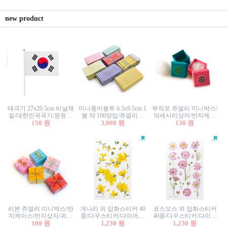
new product
태극기 27x20.5cm 비닐재
미니종이봉투 6.5x9.5cm 1
부직포 쥬얼리 미니박스/
질/대한민국국기/응원깃
봉 약 100장입/쥬얼리봉
악세사리상자/반지케이
발/행사깃발
150 원
투/증명사진봉투/악세사
3,000 원
스/반지상자/귀걸이상자/
130 원
리봉투/카드봉투/편지봉
귀걸이박스
투
리본 쥬얼리 미니박스/반
개나리 외 압화스티커 40
코스모스 외 압화스티커
지케이스/반지상자/귀걸
종/다꾸스티커/다이어리
40종/다꾸스티커/다이어
이상자/귀걸이박스/악세
100 원
꾸미기/꽃스티커/자연물
1,230 원
리꾸미기/꽃스티커/자연
1,230 원