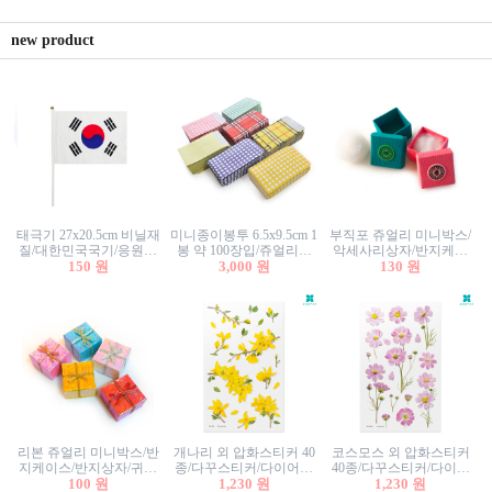
new product
태극기 27x20.5cm 비닐재
미니종이봉투 6.5x9.5cm 1
부직포 쥬얼리 미니박스/
질/대한민국국기/응원깃
봉 약 100장입/쥬얼리봉
악세사리상자/반지케이
발/행사깃발
150 원
투/증명사진봉투/악세사
3,000 원
스/반지상자/귀걸이상자/
130 원
리봉투/카드봉투/편지봉
귀걸이박스
투
리본 쥬얼리 미니박스/반
개나리 외 압화스티커 40
코스모스 외 압화스티커
지케이스/반지상자/귀걸
종/다꾸스티커/다이어리
40종/다꾸스티커/다이어
이상자/귀걸이박스/악세
100 원
꾸미기/꽃스티커/자연물
1,230 원
리꾸미기/꽃스티커/자연
1,230 원