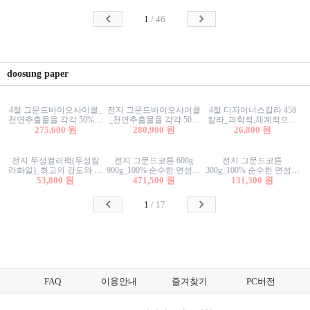
사리상자
스티커/팬시스티커
물스티커/팬시스티커
1
/
46
doosung paper
4절 그문드바이오사이클_
전지 그문드바이오사이클
4절 디자이너스칼라 458
천연추출물을 각각 50%이
_천연추출물을 각각 50%
칼라_과학적,체계적으로
상 함유한 친환경그래픽
275,600 원
이상 함유한 친환경그래
280,900 원
분류된 200색을 갖춘 색지
26,800 원
용지 600g
픽용지 600g
81.4g 116g 151g 209g 302g
전지 두성컬러팩(두성칼
전지 그문드코튼 600g
전지 그문드코튼
라화일)_최고의 강도와 평
900g_100% 순수한 면섬유
300g_100% 순수한 면섬유
활성을 지닌 다양한 컬러
53,800 원
로 만든 친환경프리미엄
471,500 원
로 만든 친환경프리미엄
131,300 원
의 색보드 157g 209g 262g
용지 110g 300g 600g 900g
용지 110g 300g 600g 900g
1
/
17
FAQ
이용안내
즐겨찾기
PC버전