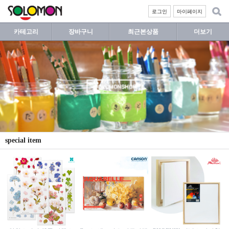
로그인
마이페이지
카테고리
장바구니
최근본상품
더보기
special item