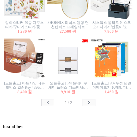
압화스티커 40종 다꾸스
PHOENIX 피닉스 원형 면
시스맥스 올리오 데스크
티커/꾸미기스티커/꽃스
천캔버스 프레임세트
오거나이저/펜꽂이/소품
티커/압화꽃책갈피/팬시
1,230 원
30cm/원형캔버스/플로팅
27,500 원
꽂이/소품함/정리함/수납
7,800 원
스티커
캔버스/액자캔버스
함/화장품정리함/데스크
정리
[오늘출고] 아트사인 다용
[오늘출고] 3M 원데이수
[오늘출고] A4 두성 단면
도박스 열쇠Key 4396/투
세미 플러스 디스펜서/소
머메이드지 10매입/매직
표함/건의함/모금함/응모
8,400 원
프트수세미5매+강력수세
9,910 원
터치/색지/색상지/색복사
1,460 원
함/추첨함/선거함/명함함/
미5매 포함
용지/POP용지/수채화WL/
이벤트함/투명박스
칼라색지/고급복사지
1
/
2
best of best