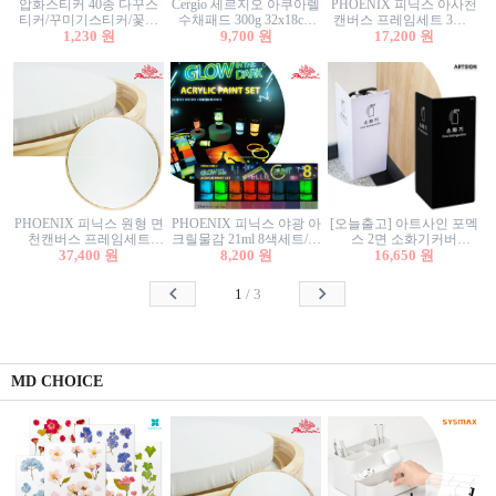
압화스티커 40종 다꾸스
Cergio 세르지오 아쿠아렐
PHOENIX 피닉스 아사천
티커/꾸미기스티커/꽃스
수채패드 300g 32x18cm
캔버스 프레임세트 3호F
티커/압화꽃책갈피/팬시
1,230 원
12매 1면제본
9,700 원
27.3x22cm 캔버스와 올림
17,200 원
스티커
액자세트/액자캔버스
PHOENIX 피닉스 원형 면
PHOENIX 피닉스 야광 아
[오늘출고] 아트사인 포멕
천캔버스 프레임세트
크릴물감 21ml 8색세트/야
스 2면 소화기커버
40cm/원형캔버스/플로팅
37,400 원
8,200 원
광물감
1470/1471/소화기커버/소
16,650 원
캔버스/액자캔버스
화기가림막/소화기보관
함/소화기거치대/소화기
1
/
3
안내판
MD CHOICE