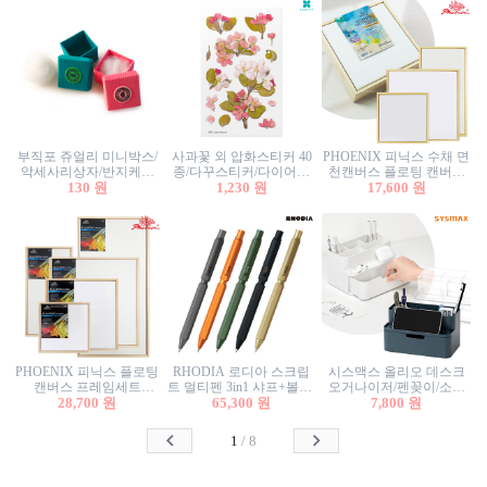
부직포 쥬얼리 미니박스/
사과꽃 외 압화스티커 40
PHOENIX 피닉스 수채 면
악세사리상자/반지케이
종/다꾸스티커/다이어리
천캔버스 플로팅 캔버스
스/반지상자/귀걸이상자/
130 원
꾸미기/꽃스티커/자연물
1,230 원
프레임세트 30x30cm/액자
17,600 원
귀걸이박스
스티커/팬시스티커
캔버스
PHOENIX 피닉스 플로팅
RHODIA 로디아 스크립
시스맥스 올리오 데스크
캔버스 프레임세트
트 멀티펜 3in1 샤프+볼펜/
오거나이저/펜꽂이/소품
50x50cm/액자캔버스/인테
28,700 원
무광택 알루미늄 육각배
65,300 원
꽂이/소품함/정리함/수납
7,800 원
리어소품
럴
함/화장품정리함/데스크
정리
1
/
8