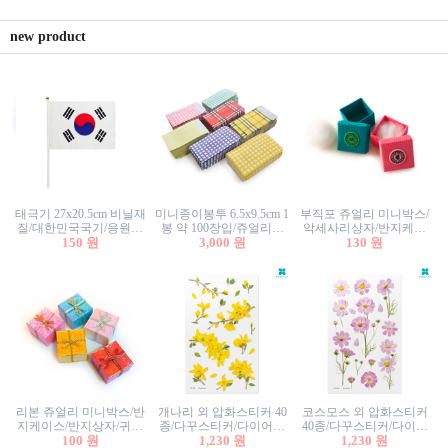
new product
태극기 27x20.5cm 비닐재
미니종이봉투 6.5x9.5cm 1
부직포 쥬얼리 미니박스/
질/대한민국국기/응원깃
봉 약 100장입/쥬얼리봉
악세사리상자/반지케이
발/행사깃발
150 원
투/증명사진봉투/악세사
3,000 원
스/반지상자/귀걸이상자/
130 원
리봉투/카드봉투/편지봉
귀걸이박스
투
리본 쥬얼리 미니박스/반
개나리 외 압화스티커 40
코스모스 외 압화스티커
지케이스/반지상자/귀걸
종/다꾸스티커/다이어리
40종/다꾸스티커/다이어
이상자/귀걸이박스/악세
100 원
꾸미기/꽃스티커/자연물
1,230 원
리꾸미기/꽃스티커/자연
1,230 원