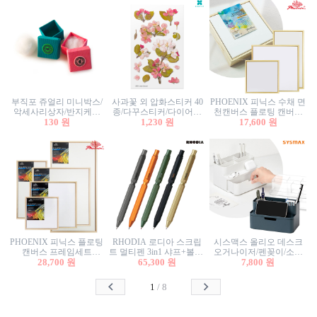
부직포 쥬얼리 미니박스/
사과꽃 외 압화스티커 40
PHOENIX 피닉스 수채 면
악세사리상자/반지케이
종/다꾸스티커/다이어리
천캔버스 플로팅 캔버스
스/반지상자/귀걸이상자/
130 원
꾸미기/꽃스티커/자연물
1,230 원
프레임세트 30x30cm/액자
17,600 원
귀걸이박스
스티커/팬시스티커
캔버스
PHOENIX 피닉스 플로팅
RHODIA 로디아 스크립
시스맥스 올리오 데스크
캔버스 프레임세트
트 멀티펜 3in1 샤프+볼펜/
오거나이저/펜꽂이/소품
50x50cm/액자캔버스/인테
28,700 원
무광택 알루미늄 육각배
65,300 원
꽂이/소품함/정리함/수납
7,800 원
리어소품
럴
함/화장품정리함/데스크
정리
1
/
8