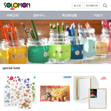
로그인
마이페이지
카테고리
장바구니
최근본상품
더보기
special item