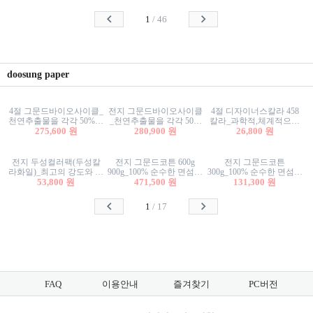
사리상자
스티커/팬시스티커
물스티커/팬시스티커
1
/
46
doosung paper
4절 그문드바이오사이클_
전지 그문드바이오사이클
4절 디자이너스칼라 458
천연추출물을 각각 50%이
_천연추출물을 각각 50%
칼라_과학적,체계적으로
상 함유한 친환경그래픽
275,600 원
이상 함유한 친환경그래
280,900 원
분류된 200색을 갖춘 색지
26,800 원
용지 600g
픽용지 600g
81.4g 116g 151g 209g 302g
전지 두성컬러팩(두성칼
전지 그문드코튼 600g
전지 그문드코튼
라화일)_최고의 강도와 평
900g_100% 순수한 면섬유
300g_100% 순수한 면섬유
활성을 지닌 다양한 컬러
53,800 원
로 만든 친환경프리미엄
471,500 원
로 만든 친환경프리미엄
131,300 원
의 색보드 157g 209g 262g
용지 110g 300g 600g 900g
용지 110g 300g 600g 900g
1
/
17
FAQ
이용안내
즐겨찾기
PC버전