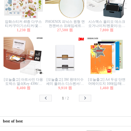
압화스티커 40종 다꾸스
PHOENIX 피닉스 원형 면
시스맥스 올리오 데스크
티커/꾸미기스티커/꽃스
천캔버스 프레임세트
오거나이저/펜꽂이/소품
티커/압화꽃책갈피/팬시
1,230 원
30cm/원형캔버스/플로팅
27,500 원
꽂이/소품함/정리함/수납
7,800 원
스티커
캔버스/액자캔버스
함/화장품정리함/데스크
정리
[오늘출고] 아트사인 다용
[오늘출고] 3M 원데이수
[오늘출고] A4 두성 단면
도박스 열쇠Key 4396/투
세미 플러스 디스펜서/소
머메이드지 10매입/매직
표함/건의함/모금함/응모
8,400 원
프트수세미5매+강력수세
9,910 원
터치/색지/색상지/색복사
1,460 원
함/추첨함/선거함/명함함/
미5매 포함
용지/POP용지/수채화WL/
이벤트함/투명박스
칼라색지/고급복사지
1
/
2
best of best