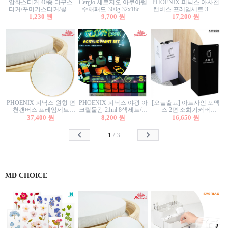
압화스티커 40종 다꾸스
Cergio 세르지오 아쿠아렐
PHOENIX 피닉스 아사천
티커/꾸미기스티커/꽃스
수채패드 300g 32x18cm
캔버스 프레임세트 3호F
티커/압화꽃책갈피/팬시
1,230 원
12매 1면제본
9,700 원
27.3x22cm 캔버스와 올림
17,200 원
스티커
액자세트/액자캔버스
PHOENIX 피닉스 원형 면
PHOENIX 피닉스 야광 아
[오늘출고] 아트사인 포멕
천캔버스 프레임세트
크릴물감 21ml 8색세트/야
스 2면 소화기커버
40cm/원형캔버스/플로팅
37,400 원
8,200 원
광물감
1470/1471/소화기커버/소
16,650 원
캔버스/액자캔버스
화기가림막/소화기보관
함/소화기거치대/소화기
1
/
3
안내판
MD CHOICE