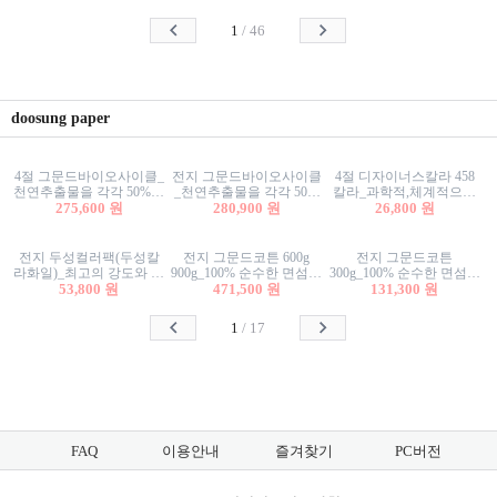
사리상자
스티커/팬시스티커
물스티커/팬시스티커
1
/
46
doosung paper
4절 그문드바이오사이클_
전지 그문드바이오사이클
4절 디자이너스칼라 458
천연추출물을 각각 50%이
_천연추출물을 각각 50%
칼라_과학적,체계적으로
상 함유한 친환경그래픽
275,600 원
이상 함유한 친환경그래
280,900 원
분류된 200색을 갖춘 색지
26,800 원
용지 600g
픽용지 600g
81.4g 116g 151g 209g 302g
전지 두성컬러팩(두성칼
전지 그문드코튼 600g
전지 그문드코튼
라화일)_최고의 강도와 평
900g_100% 순수한 면섬유
300g_100% 순수한 면섬유
활성을 지닌 다양한 컬러
53,800 원
로 만든 친환경프리미엄
471,500 원
로 만든 친환경프리미엄
131,300 원
의 색보드 157g 209g 262g
용지 110g 300g 600g 900g
용지 110g 300g 600g 900g
1
/
17
FAQ
이용안내
즐겨찾기
PC버전