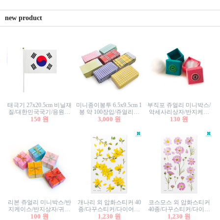
new product
태극기 27x20.5cm 비닐재
미니종이봉투 6.5x9.5cm 1
부직포 쥬얼리 미니박스/
질/대한민국국기/응원깃
봉 약 100장입/쥬얼리봉
악세사리상자/반지케이
발/행사깃발
150 원
투/증명사진봉투/악세사
3,000 원
스/반지상자/귀걸이상자/
130 원
리봉투/카드봉투/편지봉
귀걸이박스
투
리본 쥬얼리 미니박스/반
개나리 외 압화스티커 40
코스모스 외 압화스티커
지케이스/반지상자/귀걸
종/다꾸스티커/다이어리
40종/다꾸스티커/다이어
이상자/귀걸이박스/악세
100 원
꾸미기/꽃스티커/자연물
1,230 원
리꾸미기/꽃스티커/자연
1,230 원