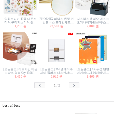
압화스티커 40종 다꾸스
PHOENIX 피닉스 원형 면
시스맥스 올리오 데스크
티커/꾸미기스티커/꽃스
천캔버스 프레임세트
오거나이저/펜꽂이/소품
티커/압화꽃책갈피/팬시
1,230 원
30cm/원형캔버스/플로팅
27,500 원
꽂이/소품함/정리함/수납
7,800 원
스티커
캔버스/액자캔버스
함/화장품정리함/데스크
정리
[오늘출고] 아트사인 다용
[오늘출고] 3M 원데이수
[오늘출고] A4 두성 단면
도박스 열쇠Key 4396/투
세미 플러스 디스펜서/소
머메이드지 10매입/매직
표함/건의함/모금함/응모
8,400 원
프트수세미5매+강력수세
9,910 원
터치/색지/색상지/색복사
1,460 원
함/추첨함/선거함/명함함/
미5매 포함
용지/POP용지/수채화WL/
이벤트함/투명박스
칼라색지/고급복사지
1
/
2
best of best