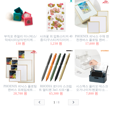
부직포 쥬얼리 미니박스/
사과꽃 외 압화스티커 40
PHOENIX 피닉스 수채 면
악세사리상자/반지케이
종/다꾸스티커/다이어리
천캔버스 플로팅 캔버스
스/반지상자/귀걸이상자/
130 원
꾸미기/꽃스티커/자연물
1,230 원
프레임세트 30x30cm/액자
17,600 원
귀걸이박스
스티커/팬시스티커
캔버스
PHOENIX 피닉스 플로팅
RHODIA 로디아 스크립
시스맥스 올리오 데스크
캔버스 프레임세트
트 멀티펜 3in1 샤프+볼펜/
오거나이저/펜꽂이/소품
50x50cm/액자캔버스/인테
28,700 원
무광택 알루미늄 육각배
65,300 원
꽂이/소품함/정리함/수납
7,800 원
리어소품
럴
함/화장품정리함/데스크
정리
1
/
8