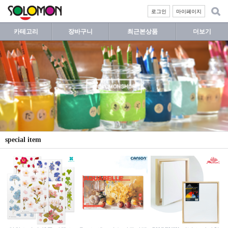
로그인
마이페이지
카테고리
장바구니
최근본상품
더보기
special item