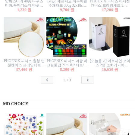
압화스티커 40종 다꾸스
Cergio 세르지오 아쿠아렐
PHOENIX 피닉스 아사천
티커/꾸미기스티커/꽃스
수채패드 300g 32x18cm
캔버스 프레임세트 3호F
티커/압화꽃책갈피/팬시
1,230 원
12매 1면제본
9,700 원
27.3x22cm 캔버스와 올림
17,200 원
스티커
액자세트/액자캔버스
PHOENIX 피닉스 원형 면
PHOENIX 피닉스 야광 아
[오늘출고] 아트사인 포멕
천캔버스 프레임세트
크릴물감 21ml 8색세트/야
스 2면 소화기커버
40cm/원형캔버스/플로팅
37,400 원
8,200 원
광물감
1470/1471/소화기커버/소
16,650 원
캔버스/액자캔버스
화기가림막/소화기보관
함/소화기거치대/소화기
1
/
3
안내판
MD CHOICE