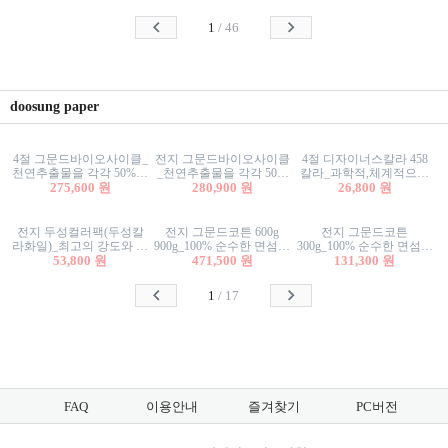
사리상자
스티커/팬시스티커
물스티커/팬시스티커
1
/
46
doosung paper
4절 그문드바이오사이클_
전지 그문드바이오사이클
4절 디자이너스칼라 458
천연추출물을 각각 50%이
_천연추출물을 각각 50%
칼라_과학적,체계적으로
상 함유한 친환경그래픽
275,600 원
이상 함유한 친환경그래
280,900 원
분류된 200색을 갖춘 색지
26,800 원
용지 600g
픽용지 600g
81.4g 116g 151g 209g 302g
전지 두성컬러팩(두성칼
전지 그문드코튼 600g
전지 그문드코튼
라화일)_최고의 강도와 평
900g_100% 순수한 면섬유
300g_100% 순수한 면섬유
활성을 지닌 다양한 컬러
53,800 원
로 만든 친환경프리미엄
471,500 원
로 만든 친환경프리미엄
131,300 원
의 색보드 157g 209g 262g
용지 110g 300g 600g 900g
용지 110g 300g 600g 900g
1
/
17
FAQ
이용안내
즐겨찾기
PC버전