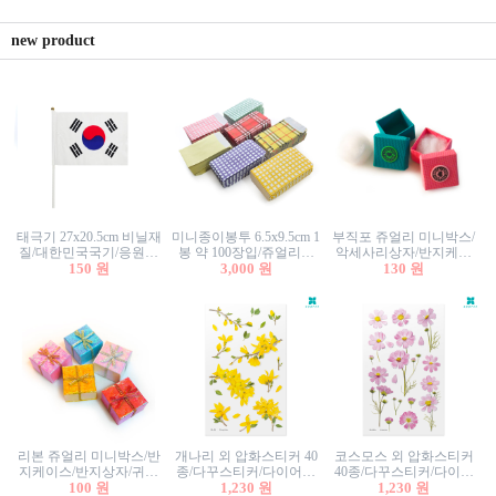
new product
태극기 27x20.5cm 비닐재
미니종이봉투 6.5x9.5cm 1
부직포 쥬얼리 미니박스/
질/대한민국국기/응원깃
봉 약 100장입/쥬얼리봉
악세사리상자/반지케이
발/행사깃발
150 원
투/증명사진봉투/악세사
3,000 원
스/반지상자/귀걸이상자/
130 원
리봉투/카드봉투/편지봉
귀걸이박스
투
리본 쥬얼리 미니박스/반
개나리 외 압화스티커 40
코스모스 외 압화스티커
지케이스/반지상자/귀걸
종/다꾸스티커/다이어리
40종/다꾸스티커/다이어
이상자/귀걸이박스/악세
100 원
꾸미기/꽃스티커/자연물
1,230 원
리꾸미기/꽃스티커/자연
1,230 원