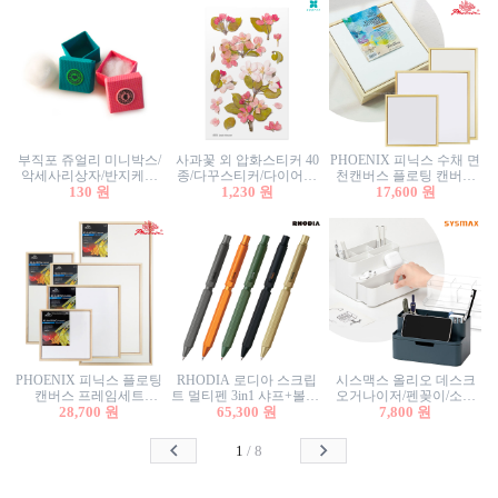
부직포 쥬얼리 미니박스/
사과꽃 외 압화스티커 40
PHOENIX 피닉스 수채 면
악세사리상자/반지케이
종/다꾸스티커/다이어리
천캔버스 플로팅 캔버스
스/반지상자/귀걸이상자/
130 원
꾸미기/꽃스티커/자연물
1,230 원
프레임세트 30x30cm/액자
17,600 원
귀걸이박스
스티커/팬시스티커
캔버스
PHOENIX 피닉스 플로팅
RHODIA 로디아 스크립
시스맥스 올리오 데스크
캔버스 프레임세트
트 멀티펜 3in1 샤프+볼펜/
오거나이저/펜꽂이/소품
50x50cm/액자캔버스/인테
28,700 원
무광택 알루미늄 육각배
65,300 원
꽂이/소품함/정리함/수납
7,800 원
리어소품
럴
함/화장품정리함/데스크
정리
1
/
8