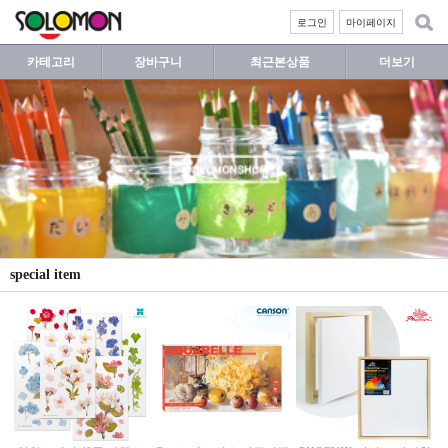
로그인
마이페이지
카테고리
장바구니
최근본상품
더보기
special item