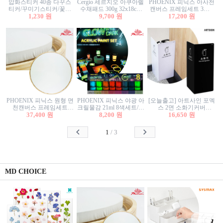
압화스티커 40종 다꾸스
Cergio 세르지오 아쿠아렐
PHOENIX 피닉스 아사천
티커/꾸미기스티커/꽃스
수채패드 300g 32x18cm
캔버스 프레임세트 3호F
티커/압화꽃책갈피/팬시
1,230 원
12매 1면제본
9,700 원
27.3x22cm 캔버스와 올림
17,200 원
스티커
액자세트/액자캔버스
PHOENIX 피닉스 원형 면
PHOENIX 피닉스 야광 아
[오늘출고] 아트사인 포멕
천캔버스 프레임세트
크릴물감 21ml 8색세트/야
스 2면 소화기커버
40cm/원형캔버스/플로팅
37,400 원
8,200 원
광물감
1470/1471/소화기커버/소
16,650 원
캔버스/액자캔버스
화기가림막/소화기보관
함/소화기거치대/소화기
1
/
3
안내판
MD CHOICE