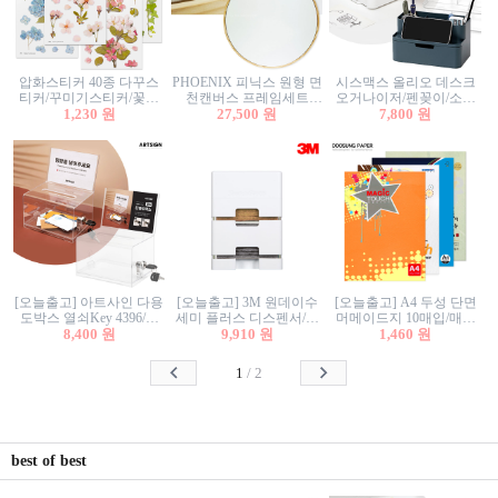
압화스티커 40종 다꾸스
PHOENIX 피닉스 원형 면
시스맥스 올리오 데스크
티커/꾸미기스티커/꽃스
천캔버스 프레임세트
오거나이저/펜꽂이/소품
티커/압화꽃책갈피/팬시
1,230 원
30cm/원형캔버스/플로팅
27,500 원
꽂이/소품함/정리함/수납
7,800 원
스티커
캔버스/액자캔버스
함/화장품정리함/데스크
정리
[오늘출고] 아트사인 다용
[오늘출고] 3M 원데이수
[오늘출고] A4 두성 단면
도박스 열쇠Key 4396/투
세미 플러스 디스펜서/소
머메이드지 10매입/매직
표함/건의함/모금함/응모
8,400 원
프트수세미5매+강력수세
9,910 원
터치/색지/색상지/색복사
1,460 원
함/추첨함/선거함/명함함/
미5매 포함
용지/POP용지/수채화WL/
이벤트함/투명박스
칼라색지/고급복사지
1
/
2
best of best