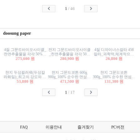
사리상자
스티커/팬시스티커
물스티커/팬시스티커
1
/
46
doosung paper
4절 그문드바이오사이클_
전지 그문드바이오사이클
4절 디자이너스칼라 458
천연추출물을 각각 50%이
_천연추출물을 각각 50%
칼라_과학적,체계적으로
상 함유한 친환경그래픽
275,600 원
이상 함유한 친환경그래
280,900 원
분류된 200색을 갖춘 색지
26,800 원
용지 600g
픽용지 600g
81.4g 116g 151g 209g 302g
전지 두성컬러팩(두성칼
전지 그문드코튼 600g
전지 그문드코튼
라화일)_최고의 강도와 평
900g_100% 순수한 면섬유
300g_100% 순수한 면섬유
활성을 지닌 다양한 컬러
53,800 원
로 만든 친환경프리미엄
471,500 원
로 만든 친환경프리미엄
131,300 원
의 색보드 157g 209g 262g
용지 110g 300g 600g 900g
용지 110g 300g 600g 900g
1
/
17
FAQ
이용안내
즐겨찾기
PC버전