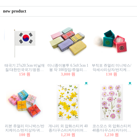
new product
태극기 27x20.5cm 비닐재
미니종이봉투 6.5x9.5cm 1
부직포 쥬얼리 미니박스/
질/대한민국국기/응원깃
봉 약 100장입/쥬얼리봉
악세사리상자/반지케이
발/행사깃발
150 원
투/증명사진봉투/악세사
3,000 원
스/반지상자/귀걸이상자/
130 원
리봉투/카드봉투/편지봉
귀걸이박스
투
리본 쥬얼리 미니박스/반
개나리 외 압화스티커 40
코스모스 외 압화스티커
지케이스/반지상자/귀걸
종/다꾸스티커/다이어리
40종/다꾸스티커/다이어
이상자/귀걸이박스/악세
100 원
꾸미기/꽃스티커/자연물
1,230 원
리꾸미기/꽃스티커/자연
1,230 원