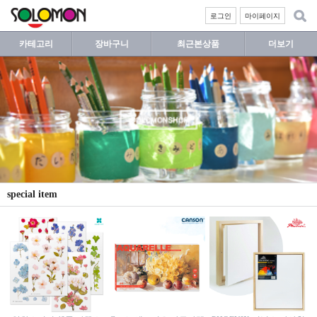
로그인
마이페이지
카테고리
장바구니
최근본상품
더보기
special item