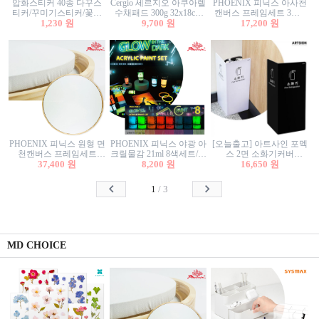
압화스티커 40종 다꾸스
Cergio 세르지오 아쿠아렐
PHOENIX 피닉스 아사천
티커/꾸미기스티커/꽃스
수채패드 300g 32x18cm
캔버스 프레임세트 3호F
티커/압화꽃책갈피/팬시
1,230 원
12매 1면제본
9,700 원
27.3x22cm 캔버스와 올림
17,200 원
스티커
액자세트/액자캔버스
PHOENIX 피닉스 원형 면
PHOENIX 피닉스 야광 아
[오늘출고] 아트사인 포멕
천캔버스 프레임세트
크릴물감 21ml 8색세트/야
스 2면 소화기커버
40cm/원형캔버스/플로팅
37,400 원
8,200 원
광물감
1470/1471/소화기커버/소
16,650 원
캔버스/액자캔버스
화기가림막/소화기보관
함/소화기거치대/소화기
1
/
3
안내판
MD CHOICE