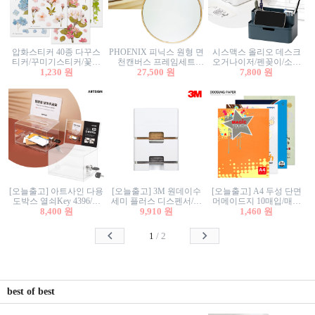
압화스티커 40종 다꾸스
PHOENIX 피닉스 원형 면
시스맥스 올리오 데스크
티커/꾸미기스티커/꽃스
천캔버스 프레임세트
오거나이저/펜꽂이/소품
티커/압화꽃책갈피/팬시
1,230 원
30cm/원형캔버스/플로팅
27,500 원
꽂이/소품함/정리함/수납
7,800 원
스티커
캔버스/액자캔버스
함/화장품정리함/데스크
정리
[오늘출고] 아트사인 다용
[오늘출고] 3M 원데이수
[오늘출고] A4 두성 단면
도박스 열쇠Key 4396/투
세미 플러스 디스펜서/소
머메이드지 10매입/매직
표함/건의함/모금함/응모
8,400 원
프트수세미5매+강력수세
9,910 원
터치/색지/색상지/색복사
1,460 원
함/추첨함/선거함/명함함/
미5매 포함
용지/POP용지/수채화WL/
이벤트함/투명박스
칼라색지/고급복사지
1
/
2
best of best