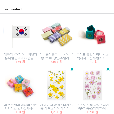
new product
태극기 27x20.5cm 비닐재
미니종이봉투 6.5x9.5cm 1
부직포 쥬얼리 미니박스/
질/대한민국국기/응원깃
봉 약 100장입/쥬얼리봉
악세사리상자/반지케이
발/행사깃발
150 원
투/증명사진봉투/악세사
3,000 원
스/반지상자/귀걸이상자/
130 원
리봉투/카드봉투/편지봉
귀걸이박스
투
리본 쥬얼리 미니박스/반
개나리 외 압화스티커 40
코스모스 외 압화스티커
지케이스/반지상자/귀걸
종/다꾸스티커/다이어리
40종/다꾸스티커/다이어
이상자/귀걸이박스/악세
100 원
꾸미기/꽃스티커/자연물
1,230 원
리꾸미기/꽃스티커/자연
1,230 원