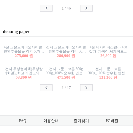
사리상자
스티커/팬시스티커
물스티커/팬시스티커
1
/
46
doosung paper
4절 그문드바이오사이클_
전지 그문드바이오사이클
4절 디자이너스칼라 458
천연추출물을 각각 50%이
_천연추출물을 각각 50%
칼라_과학적,체계적으로
상 함유한 친환경그래픽
275,600 원
이상 함유한 친환경그래
280,900 원
분류된 200색을 갖춘 색지
26,800 원
용지 600g
픽용지 600g
81.4g 116g 151g 209g 302g
전지 두성컬러팩(두성칼
전지 그문드코튼 600g
전지 그문드코튼
라화일)_최고의 강도와 평
900g_100% 순수한 면섬유
300g_100% 순수한 면섬유
활성을 지닌 다양한 컬러
53,800 원
로 만든 친환경프리미엄
471,500 원
로 만든 친환경프리미엄
131,300 원
의 색보드 157g 209g 262g
용지 110g 300g 600g 900g
용지 110g 300g 600g 900g
1
/
17
FAQ
이용안내
즐겨찾기
PC버전