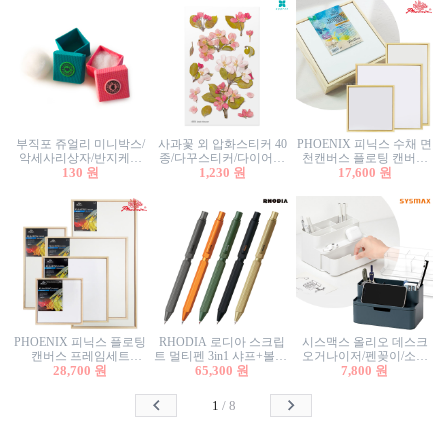
부직포 쥬얼리 미니박스/
사과꽃 외 압화스티커 40
PHOENIX 피닉스 수채 면
악세사리상자/반지케이
종/다꾸스티커/다이어리
천캔버스 플로팅 캔버스
스/반지상자/귀걸이상자/
130 원
꾸미기/꽃스티커/자연물
1,230 원
프레임세트 30x30cm/액자
17,600 원
귀걸이박스
스티커/팬시스티커
캔버스
PHOENIX 피닉스 플로팅
RHODIA 로디아 스크립
시스맥스 올리오 데스크
캔버스 프레임세트
트 멀티펜 3in1 샤프+볼펜/
오거나이저/펜꽂이/소품
50x50cm/액자캔버스/인테
28,700 원
무광택 알루미늄 육각배
65,300 원
꽂이/소품함/정리함/수납
7,800 원
리어소품
럴
함/화장품정리함/데스크
정리
1
/
8