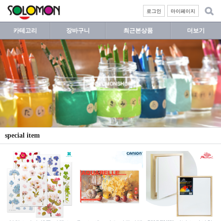
로그인
마이페이지
카테고리
장바구니
최근본상품
더보기
special item