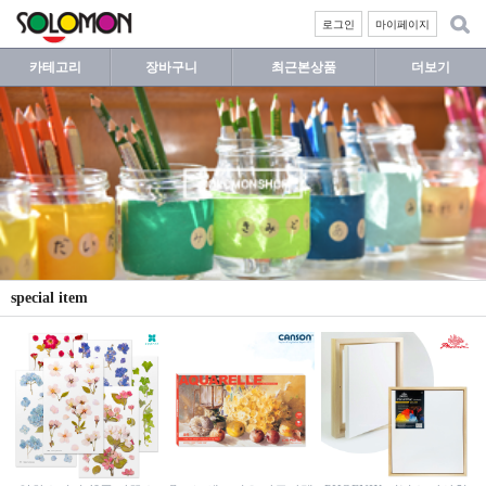
로그인
마이페이지
카테고리
장바구니
최근본상품
더보기
special item