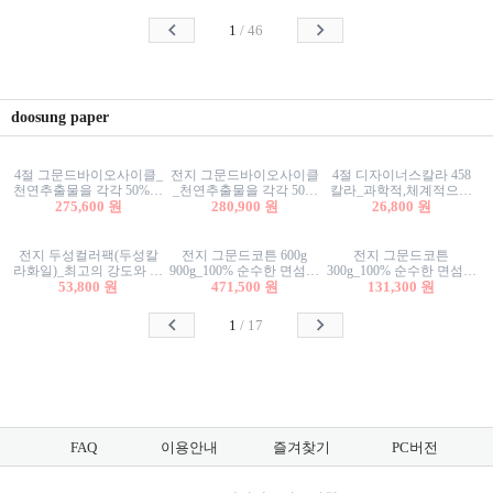
사리상자
스티커/팬시스티커
물스티커/팬시스티커
1
/
46
doosung paper
4절 그문드바이오사이클_
전지 그문드바이오사이클
4절 디자이너스칼라 458
천연추출물을 각각 50%이
_천연추출물을 각각 50%
칼라_과학적,체계적으로
상 함유한 친환경그래픽
275,600 원
이상 함유한 친환경그래
280,900 원
분류된 200색을 갖춘 색지
26,800 원
용지 600g
픽용지 600g
81.4g 116g 151g 209g 302g
전지 두성컬러팩(두성칼
전지 그문드코튼 600g
전지 그문드코튼
라화일)_최고의 강도와 평
900g_100% 순수한 면섬유
300g_100% 순수한 면섬유
활성을 지닌 다양한 컬러
53,800 원
로 만든 친환경프리미엄
471,500 원
로 만든 친환경프리미엄
131,300 원
의 색보드 157g 209g 262g
용지 110g 300g 600g 900g
용지 110g 300g 600g 900g
1
/
17
FAQ
이용안내
즐겨찾기
PC버전