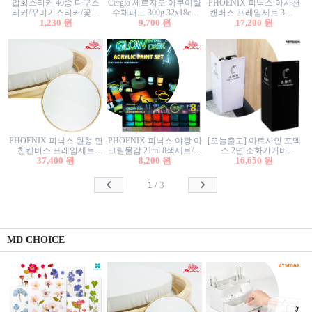
압화스티커 40종 다꾸스
Cergio 세르지오 아쿠아렐
PHOENIX 피닉스 아사천
티커/꾸미기스티커/꽃스
수채패드 300g 32x18cm
캔버스 프레임세트 3호F
티커/압화꽃책갈피/팬시
1,230 원
12매 1면제본
9,700 원
27.3x22cm 캔버스와 올림
17,200 원
스티커
액자세트/액자캔버스
PHOENIX 피닉스 원형 면
PHOENIX 피닉스 야광 아
[오늘출고] 아트사인 포멕
천캔버스 프레임세트
크릴물감 21ml 8색세트/야
스 2면 소화기커버
40cm/원형캔버스/플로팅
37,400 원
8,200 원
광물감
1470/1471/소화기커버/소
16,650 원
캔버스/액자캔버스
화기가림막/소화기보관
함/소화기거치대/소화기
1
/
3
안내판
MD CHOICE