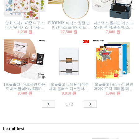
압화스티커 40종 다꾸스
PHOENIX 피닉스 원형 면
시스맥스 올리오 데스크
티커/꾸미기스티커/꽃스
천캔버스 프레임세트
오거나이저/펜꽂이/소품
티커/압화꽃책갈피/팬시
1,230 원
30cm/원형캔버스/플로팅
27,500 원
꽂이/소품함/정리함/수납
7,800 원
스티커
캔버스/액자캔버스
함/화장품정리함/데스크
정리
[오늘출고] 아트사인 다용
[오늘출고] 3M 원데이수
[오늘출고] A4 두성 단면
도박스 열쇠Key 4396/투
세미 플러스 디스펜서/소
머메이드지 10매입/매직
표함/건의함/모금함/응모
8,400 원
프트수세미5매+강력수세
9,910 원
터치/색지/색상지/색복사
1,460 원
함/추첨함/선거함/명함함/
미5매 포함
용지/POP용지/수채화WL/
이벤트함/투명박스
칼라색지/고급복사지
1
/
2
best of best