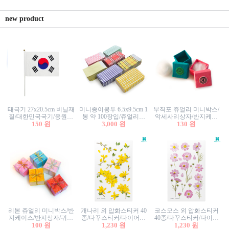
new product
태극기 27x20.5cm 비닐재
미니종이봉투 6.5x9.5cm 1
부직포 쥬얼리 미니박스/
질/대한민국국기/응원깃
봉 약 100장입/쥬얼리봉
악세사리상자/반지케이
발/행사깃발
150 원
투/증명사진봉투/악세사
3,000 원
스/반지상자/귀걸이상자/
130 원
리봉투/카드봉투/편지봉
귀걸이박스
투
리본 쥬얼리 미니박스/반
개나리 외 압화스티커 40
코스모스 외 압화스티커
지케이스/반지상자/귀걸
종/다꾸스티커/다이어리
40종/다꾸스티커/다이어
이상자/귀걸이박스/악세
100 원
꾸미기/꽃스티커/자연물
1,230 원
리꾸미기/꽃스티커/자연
1,230 원