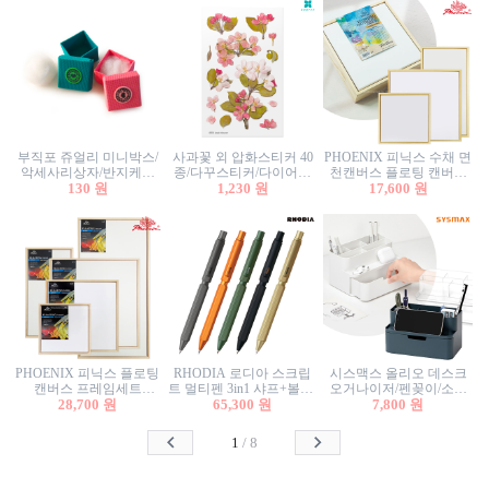
부직포 쥬얼리 미니박스/
사과꽃 외 압화스티커 40
PHOENIX 피닉스 수채 면
악세사리상자/반지케이
종/다꾸스티커/다이어리
천캔버스 플로팅 캔버스
스/반지상자/귀걸이상자/
130 원
꾸미기/꽃스티커/자연물
1,230 원
프레임세트 30x30cm/액자
17,600 원
귀걸이박스
스티커/팬시스티커
캔버스
PHOENIX 피닉스 플로팅
RHODIA 로디아 스크립
시스맥스 올리오 데스크
캔버스 프레임세트
트 멀티펜 3in1 샤프+볼펜/
오거나이저/펜꽂이/소품
50x50cm/액자캔버스/인테
28,700 원
무광택 알루미늄 육각배
65,300 원
꽂이/소품함/정리함/수납
7,800 원
리어소품
럴
함/화장품정리함/데스크
정리
1
/
8