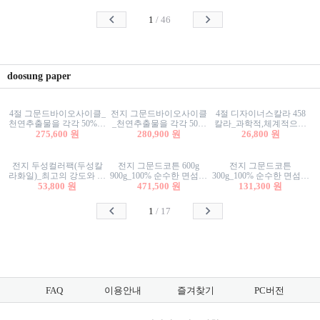
사리상자
스티커/팬시스티커
물스티커/팬시스티커
1
/
46
doosung paper
4절 그문드바이오사이클_
전지 그문드바이오사이클
4절 디자이너스칼라 458
천연추출물을 각각 50%이
_천연추출물을 각각 50%
칼라_과학적,체계적으로
상 함유한 친환경그래픽
275,600 원
이상 함유한 친환경그래
280,900 원
분류된 200색을 갖춘 색지
26,800 원
용지 600g
픽용지 600g
81.4g 116g 151g 209g 302g
전지 두성컬러팩(두성칼
전지 그문드코튼 600g
전지 그문드코튼
라화일)_최고의 강도와 평
900g_100% 순수한 면섬유
300g_100% 순수한 면섬유
활성을 지닌 다양한 컬러
53,800 원
로 만든 친환경프리미엄
471,500 원
로 만든 친환경프리미엄
131,300 원
의 색보드 157g 209g 262g
용지 110g 300g 600g 900g
용지 110g 300g 600g 900g
1
/
17
FAQ
이용안내
즐겨찾기
PC버전