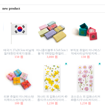
new product
태극기 27x20.5cm 비닐재
미니종이봉투 6.5x9.5cm 1
부직포 쥬얼리 미니박스/
질/대한민국국기/응원깃
봉 약 100장입/쥬얼리봉
악세사리상자/반지케이
발/행사깃발
150 원
투/증명사진봉투/악세사
3,000 원
스/반지상자/귀걸이상자/
130 원
리봉투/카드봉투/편지봉
귀걸이박스
투
리본 쥬얼리 미니박스/반
개나리 외 압화스티커 40
코스모스 외 압화스티커
지케이스/반지상자/귀걸
종/다꾸스티커/다이어리
40종/다꾸스티커/다이어
이상자/귀걸이박스/악세
100 원
꾸미기/꽃스티커/자연물
1,230 원
리꾸미기/꽃스티커/자연
1,230 원