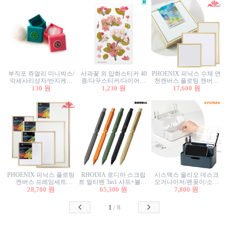
부직포 쥬얼리 미니박스/
사과꽃 외 압화스티커 40
PHOENIX 피닉스 수채 면
악세사리상자/반지케이
종/다꾸스티커/다이어리
천캔버스 플로팅 캔버스
스/반지상자/귀걸이상자/
130 원
꾸미기/꽃스티커/자연물
1,230 원
프레임세트 30x30cm/액자
17,600 원
귀걸이박스
스티커/팬시스티커
캔버스
PHOENIX 피닉스 플로팅
RHODIA 로디아 스크립
시스맥스 올리오 데스크
캔버스 프레임세트
트 멀티펜 3in1 샤프+볼펜/
오거나이저/펜꽂이/소품
50x50cm/액자캔버스/인테
28,700 원
무광택 알루미늄 육각배
65,300 원
꽂이/소품함/정리함/수납
7,800 원
리어소품
럴
함/화장품정리함/데스크
정리
1
/
8