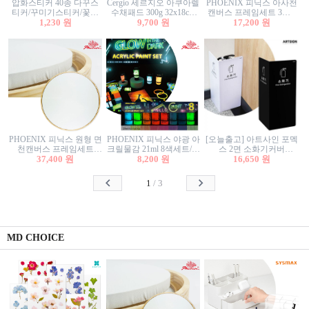
압화스티커 40종 다꾸스
Cergio 세르지오 아쿠아렐
PHOENIX 피닉스 아사천
티커/꾸미기스티커/꽃스
수채패드 300g 32x18cm
캔버스 프레임세트 3호F
티커/압화꽃책갈피/팬시
1,230 원
12매 1면제본
9,700 원
27.3x22cm 캔버스와 올림
17,200 원
스티커
액자세트/액자캔버스
PHOENIX 피닉스 원형 면
PHOENIX 피닉스 야광 아
[오늘출고] 아트사인 포멕
천캔버스 프레임세트
크릴물감 21ml 8색세트/야
스 2면 소화기커버
40cm/원형캔버스/플로팅
37,400 원
8,200 원
광물감
1470/1471/소화기커버/소
16,650 원
캔버스/액자캔버스
화기가림막/소화기보관
함/소화기거치대/소화기
1
/
3
안내판
MD CHOICE