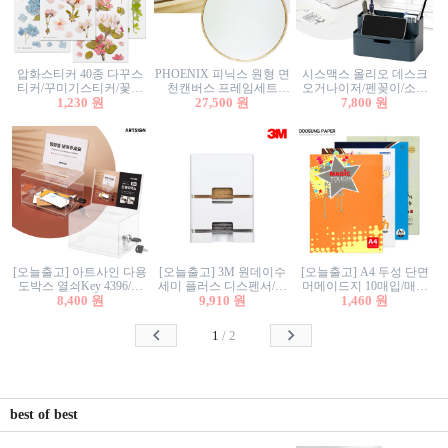
압화스티커 40종 다꾸스
PHOENIX 피닉스 원형 면
시스맥스 올리오 데스크
티커/꾸미기스티커/꽃스
천캔버스 프레임세트
오거나이저/펜꽂이/소품
티커/압화꽃책갈피/팬시
1,230 원
30cm/원형캔버스/플로팅
27,500 원
꽂이/소품함/정리함/수납
7,800 원
스티커
캔버스/액자캔버스
함/화장품정리함/데스크
정리
[오늘출고] 아트사인 다용
[오늘출고] 3M 원데이수
[오늘출고] A4 두성 단면
도박스 열쇠Key 4396/투
세미 플러스 디스펜서/소
머메이드지 10매입/매직
표함/건의함/모금함/응모
8,400 원
프트수세미5매+강력수세
9,910 원
터치/색지/색상지/색복사
1,460 원
함/추첨함/선거함/명함함/
미5매 포함
용지/POP용지/수채화WL/
이벤트함/투명박스
칼라색지/고급복사지
1
/
2
best of best