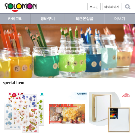
로그인
마이페이지
카테고리
장바구니
최근본상품
더보기
special item