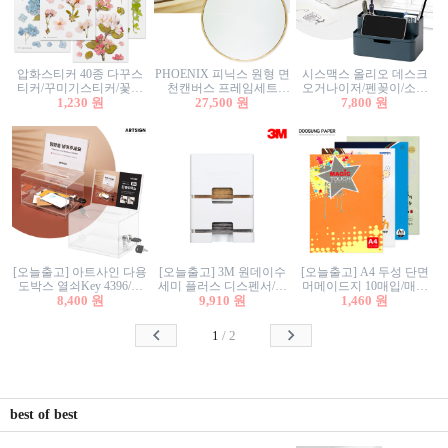
압화스티커 40종 다꾸스
PHOENIX 피닉스 원형 면
시스맥스 올리오 데스크
티커/꾸미기스티커/꽃스
천캔버스 프레임세트
오거나이저/펜꽂이/소품
티커/압화꽃책갈피/팬시
1,230 원
30cm/원형캔버스/플로팅
27,500 원
꽂이/소품함/정리함/수납
7,800 원
스티커
캔버스/액자캔버스
함/화장품정리함/데스크
정리
[오늘출고] 아트사인 다용
[오늘출고] 3M 원데이수
[오늘출고] A4 두성 단면
도박스 열쇠Key 4396/투
세미 플러스 디스펜서/소
머메이드지 10매입/매직
표함/건의함/모금함/응모
8,400 원
프트수세미5매+강력수세
9,910 원
터치/색지/색상지/색복사
1,460 원
함/추첨함/선거함/명함함/
미5매 포함
용지/POP용지/수채화WL/
이벤트함/투명박스
칼라색지/고급복사지
1
/
2
best of best