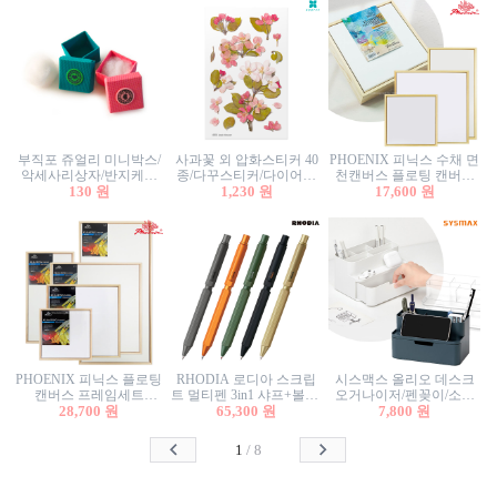
부직포 쥬얼리 미니박스/
사과꽃 외 압화스티커 40
PHOENIX 피닉스 수채 면
악세사리상자/반지케이
종/다꾸스티커/다이어리
천캔버스 플로팅 캔버스
스/반지상자/귀걸이상자/
130 원
꾸미기/꽃스티커/자연물
1,230 원
프레임세트 30x30cm/액자
17,600 원
귀걸이박스
스티커/팬시스티커
캔버스
PHOENIX 피닉스 플로팅
RHODIA 로디아 스크립
시스맥스 올리오 데스크
캔버스 프레임세트
트 멀티펜 3in1 샤프+볼펜/
오거나이저/펜꽂이/소품
50x50cm/액자캔버스/인테
28,700 원
무광택 알루미늄 육각배
65,300 원
꽂이/소품함/정리함/수납
7,800 원
리어소품
럴
함/화장품정리함/데스크
정리
1
/
8