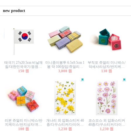
new product
태극기 27x20.5cm 비닐재
미니종이봉투 6.5x9.5cm 1
부직포 쥬얼리 미니박스/
질/대한민국국기/응원깃
봉 약 100장입/쥬얼리봉
악세사리상자/반지케이
발/행사깃발
150 원
투/증명사진봉투/악세사
3,000 원
스/반지상자/귀걸이상자/
130 원
리봉투/카드봉투/편지봉
귀걸이박스
투
리본 쥬얼리 미니박스/반
개나리 외 압화스티커 40
코스모스 외 압화스티커
지케이스/반지상자/귀걸
종/다꾸스티커/다이어리
40종/다꾸스티커/다이어
이상자/귀걸이박스/악세
100 원
꾸미기/꽃스티커/자연물
1,230 원
리꾸미기/꽃스티커/자연
1,230 원