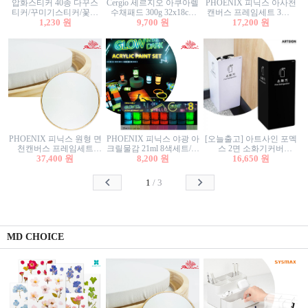
압화스티커 40종 다꾸스
Cergio 세르지오 아쿠아렐
PHOENIX 피닉스 아사천
티커/꾸미기스티커/꽃스
수채패드 300g 32x18cm
캔버스 프레임세트 3호F
티커/압화꽃책갈피/팬시
1,230 원
12매 1면제본
9,700 원
27.3x22cm 캔버스와 올림
17,200 원
스티커
액자세트/액자캔버스
PHOENIX 피닉스 원형 면
PHOENIX 피닉스 야광 아
[오늘출고] 아트사인 포멕
천캔버스 프레임세트
크릴물감 21ml 8색세트/야
스 2면 소화기커버
40cm/원형캔버스/플로팅
37,400 원
8,200 원
광물감
1470/1471/소화기커버/소
16,650 원
캔버스/액자캔버스
화기가림막/소화기보관
함/소화기거치대/소화기
1
/
3
안내판
MD CHOICE