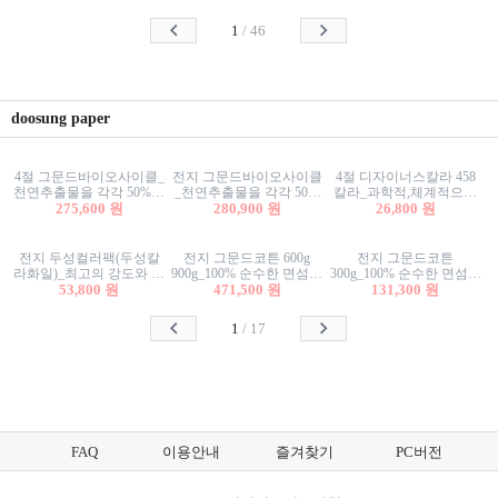
사리상자
스티커/팬시스티커
물스티커/팬시스티커
1
/
46
doosung paper
4절 그문드바이오사이클_
전지 그문드바이오사이클
4절 디자이너스칼라 458
천연추출물을 각각 50%이
_천연추출물을 각각 50%
칼라_과학적,체계적으로
상 함유한 친환경그래픽
275,600 원
이상 함유한 친환경그래
280,900 원
분류된 200색을 갖춘 색지
26,800 원
용지 600g
픽용지 600g
81.4g 116g 151g 209g 302g
전지 두성컬러팩(두성칼
전지 그문드코튼 600g
전지 그문드코튼
라화일)_최고의 강도와 평
900g_100% 순수한 면섬유
300g_100% 순수한 면섬유
활성을 지닌 다양한 컬러
53,800 원
로 만든 친환경프리미엄
471,500 원
로 만든 친환경프리미엄
131,300 원
의 색보드 157g 209g 262g
용지 110g 300g 600g 900g
용지 110g 300g 600g 900g
1
/
17
FAQ
이용안내
즐겨찾기
PC버전