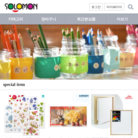
로그인
마이페이지
카테고리
장바구니
최근본상품
더보기
special item