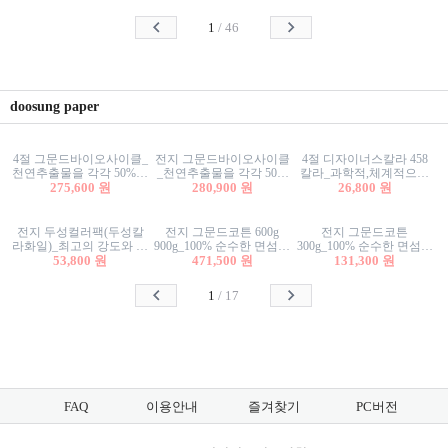
사리상자
스티커/팬시스티커
물스티커/팬시스티커
1
/
46
doosung paper
4절 그문드바이오사이클_
전지 그문드바이오사이클
4절 디자이너스칼라 458
천연추출물을 각각 50%이
_천연추출물을 각각 50%
칼라_과학적,체계적으로
상 함유한 친환경그래픽
275,600 원
이상 함유한 친환경그래
280,900 원
분류된 200색을 갖춘 색지
26,800 원
용지 600g
픽용지 600g
81.4g 116g 151g 209g 302g
전지 두성컬러팩(두성칼
전지 그문드코튼 600g
전지 그문드코튼
라화일)_최고의 강도와 평
900g_100% 순수한 면섬유
300g_100% 순수한 면섬유
활성을 지닌 다양한 컬러
53,800 원
로 만든 친환경프리미엄
471,500 원
로 만든 친환경프리미엄
131,300 원
의 색보드 157g 209g 262g
용지 110g 300g 600g 900g
용지 110g 300g 600g 900g
1
/
17
FAQ
이용안내
즐겨찾기
PC버전