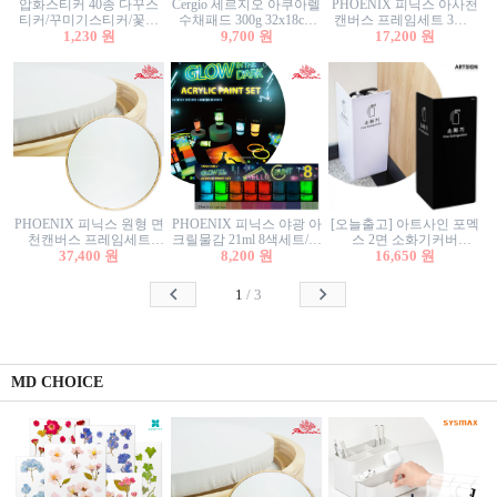
압화스티커 40종 다꾸스
Cergio 세르지오 아쿠아렐
PHOENIX 피닉스 아사천
티커/꾸미기스티커/꽃스
수채패드 300g 32x18cm
캔버스 프레임세트 3호F
티커/압화꽃책갈피/팬시
1,230 원
12매 1면제본
9,700 원
27.3x22cm 캔버스와 올림
17,200 원
스티커
액자세트/액자캔버스
PHOENIX 피닉스 원형 면
PHOENIX 피닉스 야광 아
[오늘출고] 아트사인 포멕
천캔버스 프레임세트
크릴물감 21ml 8색세트/야
스 2면 소화기커버
40cm/원형캔버스/플로팅
37,400 원
8,200 원
광물감
1470/1471/소화기커버/소
16,650 원
캔버스/액자캔버스
화기가림막/소화기보관
함/소화기거치대/소화기
1
/
3
안내판
MD CHOICE