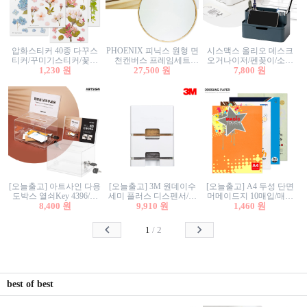
압화스티커 40종 다꾸스
PHOENIX 피닉스 원형 면
시스맥스 올리오 데스크
티커/꾸미기스티커/꽃스
천캔버스 프레임세트
오거나이저/펜꽂이/소품
티커/압화꽃책갈피/팬시
1,230 원
30cm/원형캔버스/플로팅
27,500 원
꽂이/소품함/정리함/수납
7,800 원
스티커
캔버스/액자캔버스
함/화장품정리함/데스크
정리
[오늘출고] 아트사인 다용
[오늘출고] 3M 원데이수
[오늘출고] A4 두성 단면
도박스 열쇠Key 4396/투
세미 플러스 디스펜서/소
머메이드지 10매입/매직
표함/건의함/모금함/응모
8,400 원
프트수세미5매+강력수세
9,910 원
터치/색지/색상지/색복사
1,460 원
함/추첨함/선거함/명함함/
미5매 포함
용지/POP용지/수채화WL/
이벤트함/투명박스
칼라색지/고급복사지
1
/
2
best of best