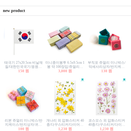
new product
태극기 27x20.5cm 비닐재
미니종이봉투 6.5x9.5cm 1
부직포 쥬얼리 미니박스/
질/대한민국국기/응원깃
봉 약 100장입/쥬얼리봉
악세사리상자/반지케이
발/행사깃발
150 원
투/증명사진봉투/악세사
3,000 원
스/반지상자/귀걸이상자/
130 원
리봉투/카드봉투/편지봉
귀걸이박스
투
리본 쥬얼리 미니박스/반
개나리 외 압화스티커 40
코스모스 외 압화스티커
지케이스/반지상자/귀걸
종/다꾸스티커/다이어리
40종/다꾸스티커/다이어
이상자/귀걸이박스/악세
100 원
꾸미기/꽃스티커/자연물
1,230 원
리꾸미기/꽃스티커/자연
1,230 원