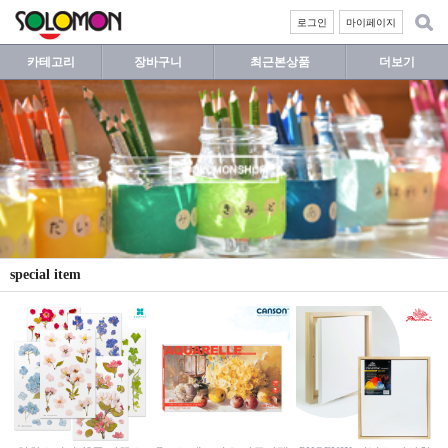
로그인
마이페이지
카테고리
장바구니
최근본상품
더보기
special item