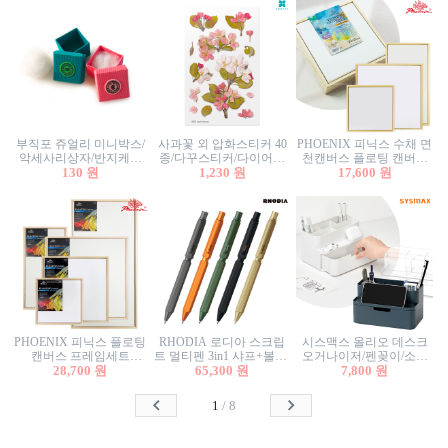
부직포 쥬얼리 미니박스/
사과꽃 외 압화스티커 40
PHOENIX 피닉스 수채 면
악세사리상자/반지케이
종/다꾸스티커/다이어리
천캔버스 플로팅 캔버스
스/반지상자/귀걸이상자/
130 원
꾸미기/꽃스티커/자연물
1,230 원
프레임세트 30x30cm/액자
17,600 원
귀걸이박스
스티커/팬시스티커
캔버스
PHOENIX 피닉스 플로팅
RHODIA 로디아 스크립
시스맥스 올리오 데스크
캔버스 프레임세트
트 멀티펜 3in1 샤프+볼펜/
오거나이저/펜꽂이/소품
50x50cm/액자캔버스/인테
28,700 원
무광택 알루미늄 육각배
65,300 원
꽂이/소품함/정리함/수납
7,800 원
리어소품
럴
함/화장품정리함/데스크
정리
1
/
8