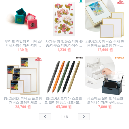
부직포 쥬얼리 미니박스/
사과꽃 외 압화스티커 40
PHOENIX 피닉스 수채 면
악세사리상자/반지케이
종/다꾸스티커/다이어리
천캔버스 플로팅 캔버스
스/반지상자/귀걸이상자/
130 원
꾸미기/꽃스티커/자연물
1,230 원
프레임세트 30x30cm/액자
17,600 원
귀걸이박스
스티커/팬시스티커
캔버스
PHOENIX 피닉스 플로팅
RHODIA 로디아 스크립
시스맥스 올리오 데스크
캔버스 프레임세트
트 멀티펜 3in1 샤프+볼펜/
오거나이저/펜꽂이/소품
50x50cm/액자캔버스/인테
28,700 원
무광택 알루미늄 육각배
65,300 원
꽂이/소품함/정리함/수납
7,800 원
리어소품
럴
함/화장품정리함/데스크
정리
1
/
8