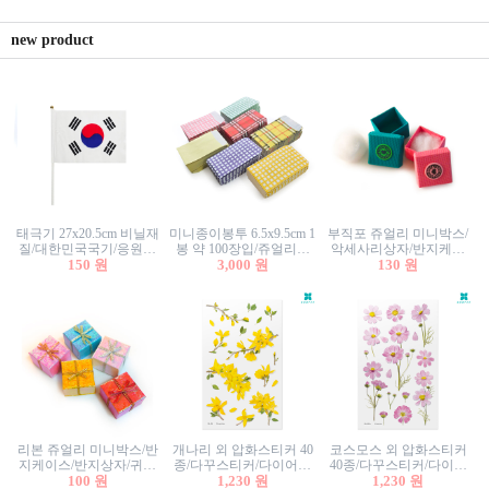
new product
태극기 27x20.5cm 비닐재
미니종이봉투 6.5x9.5cm 1
부직포 쥬얼리 미니박스/
질/대한민국국기/응원깃
봉 약 100장입/쥬얼리봉
악세사리상자/반지케이
발/행사깃발
150 원
투/증명사진봉투/악세사
3,000 원
스/반지상자/귀걸이상자/
130 원
리봉투/카드봉투/편지봉
귀걸이박스
투
리본 쥬얼리 미니박스/반
개나리 외 압화스티커 40
코스모스 외 압화스티커
지케이스/반지상자/귀걸
종/다꾸스티커/다이어리
40종/다꾸스티커/다이어
이상자/귀걸이박스/악세
100 원
꾸미기/꽃스티커/자연물
1,230 원
리꾸미기/꽃스티커/자연
1,230 원