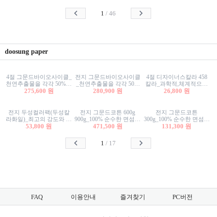
사리상자
스티커/팬시스티커
물스티커/팬시스티커
1
/
46
doosung paper
4절 그문드바이오사이클_
전지 그문드바이오사이클
4절 디자이너스칼라 458
천연추출물을 각각 50%이
_천연추출물을 각각 50%
칼라_과학적,체계적으로
상 함유한 친환경그래픽
275,600 원
이상 함유한 친환경그래
280,900 원
분류된 200색을 갖춘 색지
26,800 원
용지 600g
픽용지 600g
81.4g 116g 151g 209g 302g
전지 두성컬러팩(두성칼
전지 그문드코튼 600g
전지 그문드코튼
라화일)_최고의 강도와 평
900g_100% 순수한 면섬유
300g_100% 순수한 면섬유
활성을 지닌 다양한 컬러
53,800 원
로 만든 친환경프리미엄
471,500 원
로 만든 친환경프리미엄
131,300 원
의 색보드 157g 209g 262g
용지 110g 300g 600g 900g
용지 110g 300g 600g 900g
1
/
17
FAQ
이용안내
즐겨찾기
PC버전