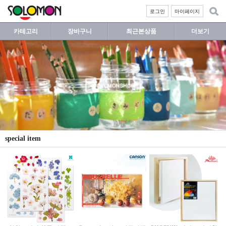
로그인
마이페이지
카테고리
장바구니
최근본상품
더보기
special item