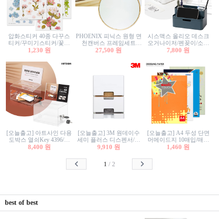
압화스티커 40종 다꾸스
PHOENIX 피닉스 원형 면
시스맥스 올리오 데스크
티커/꾸미기스티커/꽃스
천캔버스 프레임세트
오거나이저/펜꽂이/소품
티커/압화꽃책갈피/팬시
1,230 원
30cm/원형캔버스/플로팅
27,500 원
꽂이/소품함/정리함/수납
7,800 원
스티커
캔버스/액자캔버스
함/화장품정리함/데스크
정리
[오늘출고] 아트사인 다용
[오늘출고] 3M 원데이수
[오늘출고] A4 두성 단면
도박스 열쇠Key 4396/투
세미 플러스 디스펜서/소
머메이드지 10매입/매직
표함/건의함/모금함/응모
8,400 원
프트수세미5매+강력수세
9,910 원
터치/색지/색상지/색복사
1,460 원
함/추첨함/선거함/명함함/
미5매 포함
용지/POP용지/수채화WL/
이벤트함/투명박스
칼라색지/고급복사지
1
/
2
best of best