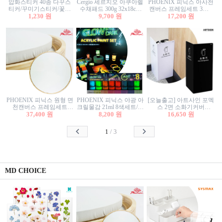
압화스티커 40종 다꾸스
Cergio 세르지오 아쿠아렐
PHOENIX 피닉스 아사천
티커/꾸미기스티커/꽃스
수채패드 300g 32x18cm
캔버스 프레임세트 3호F
티커/압화꽃책갈피/팬시
1,230 원
12매 1면제본
9,700 원
27.3x22cm 캔버스와 올림
17,200 원
스티커
액자세트/액자캔버스
PHOENIX 피닉스 원형 면
PHOENIX 피닉스 야광 아
[오늘출고] 아트사인 포멕
천캔버스 프레임세트
크릴물감 21ml 8색세트/야
스 2면 소화기커버
40cm/원형캔버스/플로팅
37,400 원
8,200 원
광물감
1470/1471/소화기커버/소
16,650 원
캔버스/액자캔버스
화기가림막/소화기보관
함/소화기거치대/소화기
1
/
3
안내판
MD CHOICE