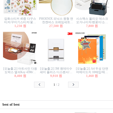
압화스티커 40종 다꾸스
PHOENIX 피닉스 원형 면
시스맥스 올리오 데스크
티커/꾸미기스티커/꽃스
천캔버스 프레임세트
오거나이저/펜꽂이/소품
티커/압화꽃책갈피/팬시
1,230 원
30cm/원형캔버스/플로팅
27,500 원
꽂이/소품함/정리함/수납
7,800 원
스티커
캔버스/액자캔버스
함/화장품정리함/데스크
정리
[오늘출고] 아트사인 다용
[오늘출고] 3M 원데이수
[오늘출고] A4 두성 단면
도박스 열쇠Key 4396/투
세미 플러스 디스펜서/소
머메이드지 10매입/매직
표함/건의함/모금함/응모
8,400 원
프트수세미5매+강력수세
9,910 원
터치/색지/색상지/색복사
1,460 원
함/추첨함/선거함/명함함/
미5매 포함
용지/POP용지/수채화WL/
이벤트함/투명박스
칼라색지/고급복사지
1
/
2
best of best