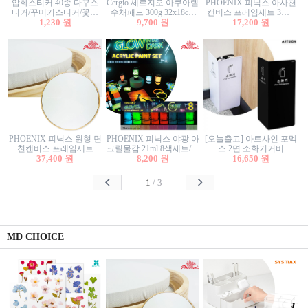
압화스티커 40종 다꾸스
Cergio 세르지오 아쿠아렐
PHOENIX 피닉스 아사천
티커/꾸미기스티커/꽃스
수채패드 300g 32x18cm
캔버스 프레임세트 3호F
티커/압화꽃책갈피/팬시
1,230 원
12매 1면제본
9,700 원
27.3x22cm 캔버스와 올림
17,200 원
스티커
액자세트/액자캔버스
PHOENIX 피닉스 원형 면
PHOENIX 피닉스 야광 아
[오늘출고] 아트사인 포멕
천캔버스 프레임세트
크릴물감 21ml 8색세트/야
스 2면 소화기커버
40cm/원형캔버스/플로팅
37,400 원
8,200 원
광물감
1470/1471/소화기커버/소
16,650 원
캔버스/액자캔버스
화기가림막/소화기보관
함/소화기거치대/소화기
1
/
3
안내판
MD CHOICE