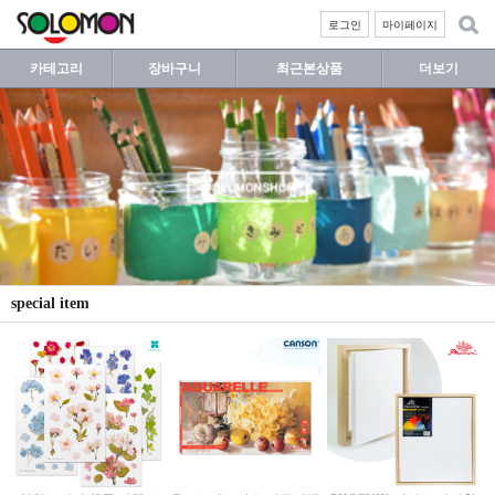
로그인
마이페이지
카테고리
장바구니
최근본상품
더보기
special item