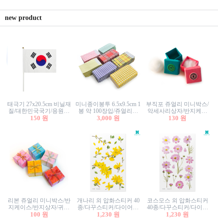
new product
태극기 27x20.5cm 비닐재
미니종이봉투 6.5x9.5cm 1
부직포 쥬얼리 미니박스/
질/대한민국국기/응원깃
봉 약 100장입/쥬얼리봉
악세사리상자/반지케이
발/행사깃발
150 원
투/증명사진봉투/악세사
3,000 원
스/반지상자/귀걸이상자/
130 원
리봉투/카드봉투/편지봉
귀걸이박스
투
리본 쥬얼리 미니박스/반
개나리 외 압화스티커 40
코스모스 외 압화스티커
지케이스/반지상자/귀걸
종/다꾸스티커/다이어리
40종/다꾸스티커/다이어
이상자/귀걸이박스/악세
100 원
꾸미기/꽃스티커/자연물
1,230 원
리꾸미기/꽃스티커/자연
1,230 원