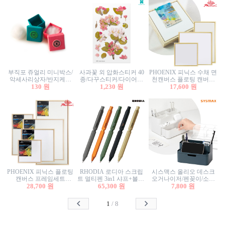
부직포 쥬얼리 미니박스/
사과꽃 외 압화스티커 40
PHOENIX 피닉스 수채 면
악세사리상자/반지케이
종/다꾸스티커/다이어리
천캔버스 플로팅 캔버스
스/반지상자/귀걸이상자/
130 원
꾸미기/꽃스티커/자연물
1,230 원
프레임세트 30x30cm/액자
17,600 원
귀걸이박스
스티커/팬시스티커
캔버스
PHOENIX 피닉스 플로팅
RHODIA 로디아 스크립
시스맥스 올리오 데스크
캔버스 프레임세트
트 멀티펜 3in1 샤프+볼펜/
오거나이저/펜꽂이/소품
50x50cm/액자캔버스/인테
28,700 원
무광택 알루미늄 육각배
65,300 원
꽂이/소품함/정리함/수납
7,800 원
리어소품
럴
함/화장품정리함/데스크
정리
1
/
8