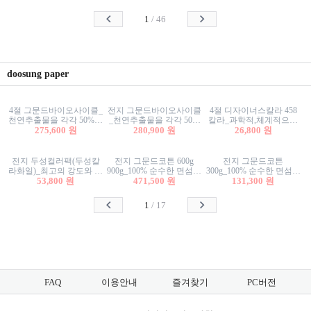
사리상자
스티커/팬시스티커
물스티커/팬시스티커
1
/
46
doosung paper
4절 그문드바이오사이클_
전지 그문드바이오사이클
4절 디자이너스칼라 458
천연추출물을 각각 50%이
_천연추출물을 각각 50%
칼라_과학적,체계적으로
상 함유한 친환경그래픽
275,600 원
이상 함유한 친환경그래
280,900 원
분류된 200색을 갖춘 색지
26,800 원
용지 600g
픽용지 600g
81.4g 116g 151g 209g 302g
전지 두성컬러팩(두성칼
전지 그문드코튼 600g
전지 그문드코튼
라화일)_최고의 강도와 평
900g_100% 순수한 면섬유
300g_100% 순수한 면섬유
활성을 지닌 다양한 컬러
53,800 원
로 만든 친환경프리미엄
471,500 원
로 만든 친환경프리미엄
131,300 원
의 색보드 157g 209g 262g
용지 110g 300g 600g 900g
용지 110g 300g 600g 900g
1
/
17
FAQ
이용안내
즐겨찾기
PC버전