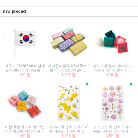
new product
태극기 27x20.5cm 비닐재
미니종이봉투 6.5x9.5cm 1
부직포 쥬얼리 미니박스/
질/대한민국국기/응원깃
봉 약 100장입/쥬얼리봉
악세사리상자/반지케이
발/행사깃발
150 원
투/증명사진봉투/악세사
3,000 원
스/반지상자/귀걸이상자/
130 원
리봉투/카드봉투/편지봉
귀걸이박스
투
리본 쥬얼리 미니박스/반
개나리 외 압화스티커 40
코스모스 외 압화스티커
지케이스/반지상자/귀걸
종/다꾸스티커/다이어리
40종/다꾸스티커/다이어
이상자/귀걸이박스/악세
100 원
꾸미기/꽃스티커/자연물
1,230 원
리꾸미기/꽃스티커/자연
1,230 원