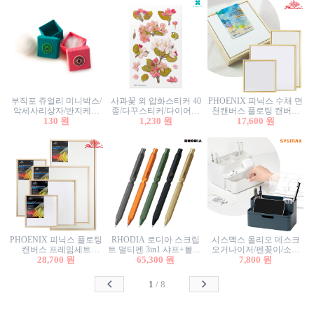
부직포 쥬얼리 미니박스/
사과꽃 외 압화스티커 40
PHOENIX 피닉스 수채 면
악세사리상자/반지케이
종/다꾸스티커/다이어리
천캔버스 플로팅 캔버스
스/반지상자/귀걸이상자/
130 원
꾸미기/꽃스티커/자연물
1,230 원
프레임세트 30x30cm/액자
17,600 원
귀걸이박스
스티커/팬시스티커
캔버스
PHOENIX 피닉스 플로팅
RHODIA 로디아 스크립
시스맥스 올리오 데스크
캔버스 프레임세트
트 멀티펜 3in1 샤프+볼펜/
오거나이저/펜꽂이/소품
50x50cm/액자캔버스/인테
28,700 원
무광택 알루미늄 육각배
65,300 원
꽂이/소품함/정리함/수납
7,800 원
리어소품
럴
함/화장품정리함/데스크
정리
1
/
8