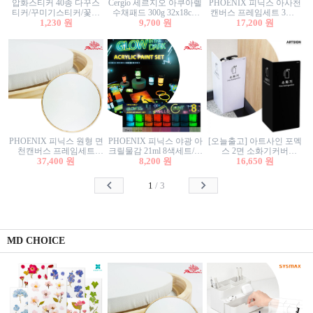
압화스티커 40종 다꾸스
Cergio 세르지오 아쿠아렐
PHOENIX 피닉스 아사천
티커/꾸미기스티커/꽃스
수채패드 300g 32x18cm
캔버스 프레임세트 3호F
티커/압화꽃책갈피/팬시
1,230 원
12매 1면제본
9,700 원
27.3x22cm 캔버스와 올림
17,200 원
스티커
액자세트/액자캔버스
PHOENIX 피닉스 원형 면
PHOENIX 피닉스 야광 아
[오늘출고] 아트사인 포멕
천캔버스 프레임세트
크릴물감 21ml 8색세트/야
스 2면 소화기커버
40cm/원형캔버스/플로팅
37,400 원
8,200 원
광물감
1470/1471/소화기커버/소
16,650 원
캔버스/액자캔버스
화기가림막/소화기보관
함/소화기거치대/소화기
1
/
3
안내판
MD CHOICE