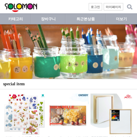
로그인
마이페이지
카테고리
장바구니
최근본상품
더보기
special item