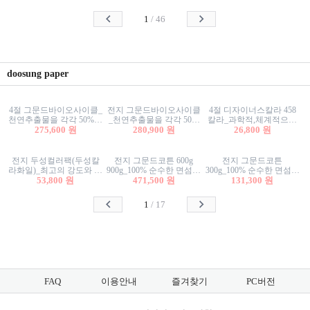
사리상자
스티커/팬시스티커
물스티커/팬시스티커
1
/
46
doosung paper
4절 그문드바이오사이클_
전지 그문드바이오사이클
4절 디자이너스칼라 458
천연추출물을 각각 50%이
_천연추출물을 각각 50%
칼라_과학적,체계적으로
상 함유한 친환경그래픽
275,600 원
이상 함유한 친환경그래
280,900 원
분류된 200색을 갖춘 색지
26,800 원
용지 600g
픽용지 600g
81.4g 116g 151g 209g 302g
전지 두성컬러팩(두성칼
전지 그문드코튼 600g
전지 그문드코튼
라화일)_최고의 강도와 평
900g_100% 순수한 면섬유
300g_100% 순수한 면섬유
활성을 지닌 다양한 컬러
53,800 원
로 만든 친환경프리미엄
471,500 원
로 만든 친환경프리미엄
131,300 원
의 색보드 157g 209g 262g
용지 110g 300g 600g 900g
용지 110g 300g 600g 900g
1
/
17
FAQ
이용안내
즐겨찾기
PC버전