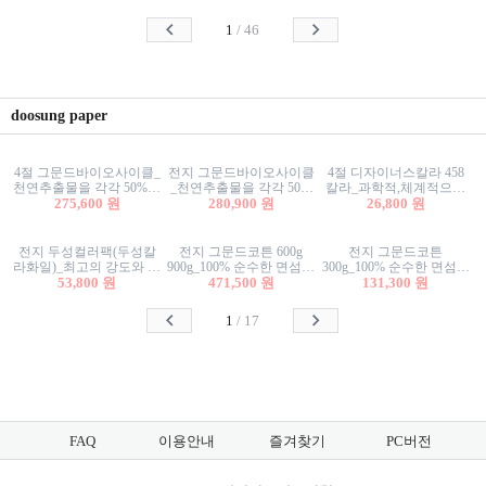
사리상자
스티커/팬시스티커
물스티커/팬시스티커
1
/
46
doosung paper
4절 그문드바이오사이클_
전지 그문드바이오사이클
4절 디자이너스칼라 458
천연추출물을 각각 50%이
_천연추출물을 각각 50%
칼라_과학적,체계적으로
상 함유한 친환경그래픽
275,600 원
이상 함유한 친환경그래
280,900 원
분류된 200색을 갖춘 색지
26,800 원
용지 600g
픽용지 600g
81.4g 116g 151g 209g 302g
전지 두성컬러팩(두성칼
전지 그문드코튼 600g
전지 그문드코튼
라화일)_최고의 강도와 평
900g_100% 순수한 면섬유
300g_100% 순수한 면섬유
활성을 지닌 다양한 컬러
53,800 원
로 만든 친환경프리미엄
471,500 원
로 만든 친환경프리미엄
131,300 원
의 색보드 157g 209g 262g
용지 110g 300g 600g 900g
용지 110g 300g 600g 900g
1
/
17
FAQ
이용안내
즐겨찾기
PC버전