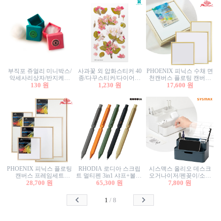
부직포 쥬얼리 미니박스/
사과꽃 외 압화스티커 40
PHOENIX 피닉스 수채 면
악세사리상자/반지케이
종/다꾸스티커/다이어리
천캔버스 플로팅 캔버스
스/반지상자/귀걸이상자/
130 원
꾸미기/꽃스티커/자연물
1,230 원
프레임세트 30x30cm/액자
17,600 원
귀걸이박스
스티커/팬시스티커
캔버스
PHOENIX 피닉스 플로팅
RHODIA 로디아 스크립
시스맥스 올리오 데스크
캔버스 프레임세트
트 멀티펜 3in1 샤프+볼펜/
오거나이저/펜꽂이/소품
50x50cm/액자캔버스/인테
28,700 원
무광택 알루미늄 육각배
65,300 원
꽂이/소품함/정리함/수납
7,800 원
리어소품
럴
함/화장품정리함/데스크
정리
1
/
8