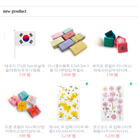
new product
태극기 27x20.5cm 비닐재
미니종이봉투 6.5x9.5cm 1
부직포 쥬얼리 미니박스/
질/대한민국국기/응원깃
봉 약 100장입/쥬얼리봉
악세사리상자/반지케이
발/행사깃발
150 원
투/증명사진봉투/악세사
3,000 원
스/반지상자/귀걸이상자/
130 원
리봉투/카드봉투/편지봉
귀걸이박스
투
리본 쥬얼리 미니박스/반
개나리 외 압화스티커 40
코스모스 외 압화스티커
지케이스/반지상자/귀걸
종/다꾸스티커/다이어리
40종/다꾸스티커/다이어
이상자/귀걸이박스/악세
100 원
꾸미기/꽃스티커/자연물
1,230 원
리꾸미기/꽃스티커/자연
1,230 원