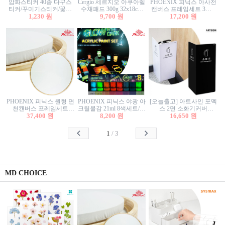
압화스티커 40종 다꾸스
Cergio 세르지오 아쿠아렐
PHOENIX 피닉스 아사천
티커/꾸미기스티커/꽃스
수채패드 300g 32x18cm
캔버스 프레임세트 3호F
티커/압화꽃책갈피/팬시
1,230 원
12매 1면제본
9,700 원
27.3x22cm 캔버스와 올림
17,200 원
스티커
액자세트/액자캔버스
PHOENIX 피닉스 원형 면
PHOENIX 피닉스 야광 아
[오늘출고] 아트사인 포멕
천캔버스 프레임세트
크릴물감 21ml 8색세트/야
스 2면 소화기커버
40cm/원형캔버스/플로팅
37,400 원
8,200 원
광물감
1470/1471/소화기커버/소
16,650 원
캔버스/액자캔버스
화기가림막/소화기보관
함/소화기거치대/소화기
1
/
3
안내판
MD CHOICE