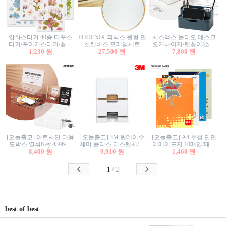
압화스티커 40종 다꾸스
PHOENIX 피닉스 원형 면
시스맥스 올리오 데스크
티커/꾸미기스티커/꽃스
천캔버스 프레임세트
오거나이저/펜꽂이/소품
티커/압화꽃책갈피/팬시
1,230 원
30cm/원형캔버스/플로팅
27,500 원
꽂이/소품함/정리함/수납
7,800 원
스티커
캔버스/액자캔버스
함/화장품정리함/데스크
정리
[오늘출고] 아트사인 다용
[오늘출고] 3M 원데이수
[오늘출고] A4 두성 단면
도박스 열쇠Key 4396/투
세미 플러스 디스펜서/소
머메이드지 10매입/매직
표함/건의함/모금함/응모
8,400 원
프트수세미5매+강력수세
9,910 원
터치/색지/색상지/색복사
1,460 원
함/추첨함/선거함/명함함/
미5매 포함
용지/POP용지/수채화WL/
이벤트함/투명박스
칼라색지/고급복사지
1
/
2
best of best