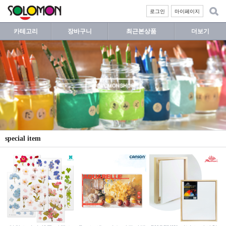
로그인
마이페이지
카테고리
장바구니
최근본상품
더보기
special item