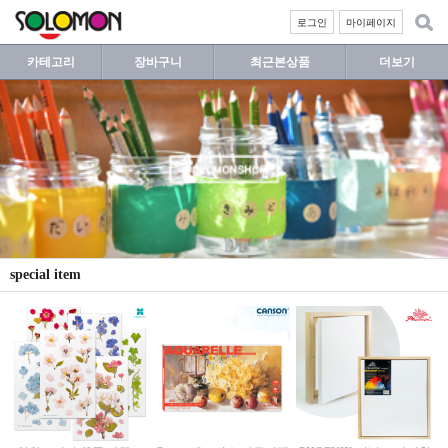
로그인
마이페이지
카테고리
장바구니
최근본상품
더보기
special item