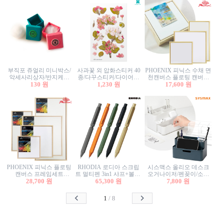
부직포 쥬얼리 미니박스/
사과꽃 외 압화스티커 40
PHOENIX 피닉스 수채 면
악세사리상자/반지케이
종/다꾸스티커/다이어리
천캔버스 플로팅 캔버스
스/반지상자/귀걸이상자/
130 원
꾸미기/꽃스티커/자연물
1,230 원
프레임세트 30x30cm/액자
17,600 원
귀걸이박스
스티커/팬시스티커
캔버스
PHOENIX 피닉스 플로팅
RHODIA 로디아 스크립
시스맥스 올리오 데스크
캔버스 프레임세트
트 멀티펜 3in1 샤프+볼펜/
오거나이저/펜꽂이/소품
50x50cm/액자캔버스/인테
28,700 원
무광택 알루미늄 육각배
65,300 원
꽂이/소품함/정리함/수납
7,800 원
리어소품
럴
함/화장품정리함/데스크
정리
1
/
8