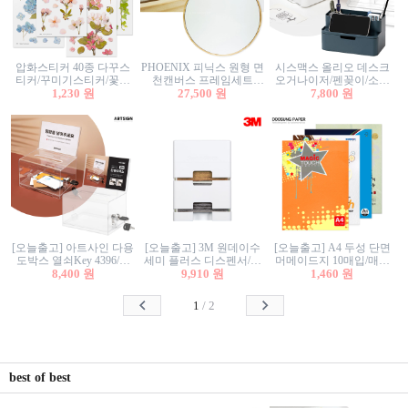
압화스티커 40종 다꾸스
PHOENIX 피닉스 원형 면
시스맥스 올리오 데스크
티커/꾸미기스티커/꽃스
천캔버스 프레임세트
오거나이저/펜꽂이/소품
티커/압화꽃책갈피/팬시
1,230 원
30cm/원형캔버스/플로팅
27,500 원
꽂이/소품함/정리함/수납
7,800 원
스티커
캔버스/액자캔버스
함/화장품정리함/데스크
정리
[오늘출고] 아트사인 다용
[오늘출고] 3M 원데이수
[오늘출고] A4 두성 단면
도박스 열쇠Key 4396/투
세미 플러스 디스펜서/소
머메이드지 10매입/매직
표함/건의함/모금함/응모
8,400 원
프트수세미5매+강력수세
9,910 원
터치/색지/색상지/색복사
1,460 원
함/추첨함/선거함/명함함/
미5매 포함
용지/POP용지/수채화WL/
이벤트함/투명박스
칼라색지/고급복사지
1
/
2
best of best