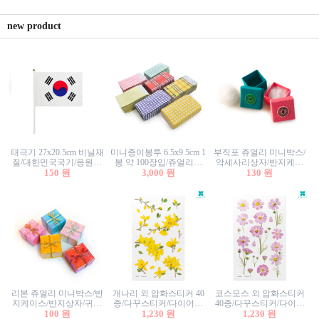
new product
태극기 27x20.5cm 비닐재
미니종이봉투 6.5x9.5cm 1
부직포 쥬얼리 미니박스/
질/대한민국국기/응원깃
봉 약 100장입/쥬얼리봉
악세사리상자/반지케이
발/행사깃발
150 원
투/증명사진봉투/악세사
3,000 원
스/반지상자/귀걸이상자/
130 원
리봉투/카드봉투/편지봉
귀걸이박스
투
리본 쥬얼리 미니박스/반
개나리 외 압화스티커 40
코스모스 외 압화스티커
지케이스/반지상자/귀걸
종/다꾸스티커/다이어리
40종/다꾸스티커/다이어
이상자/귀걸이박스/악세
100 원
꾸미기/꽃스티커/자연물
1,230 원
리꾸미기/꽃스티커/자연
1,230 원