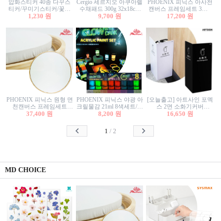
압화스티커 40종 다꾸스
Cergio 세르지오 아쿠아렐
PHOENIX 피닉스 아사천
티커/꾸미기스티커/꽃스
수채패드 300g 32x18cm
캔버스 프레임세트 3호F
티커/압화꽃책갈피/팬시
1,230 원
12매 1면제본
9,700 원
27.3x22cm 캔버스와 올림
17,200 원
스티커
액자세트/액자캔버스
PHOENIX 피닉스 원형 면
PHOENIX 피닉스 야광 아
[오늘출고] 아트사인 포멕
천캔버스 프레임세트
크릴물감 21ml 8색세트/야
스 2면 소화기커버
40cm/원형캔버스/플로팅
37,400 원
8,200 원
광물감
1470/1471/소화기커버/소
16,650 원
캔버스/액자캔버스
화기가림막/소화기보관
함/소화기거치대/소화기
1
/
2
안내판
MD CHOICE