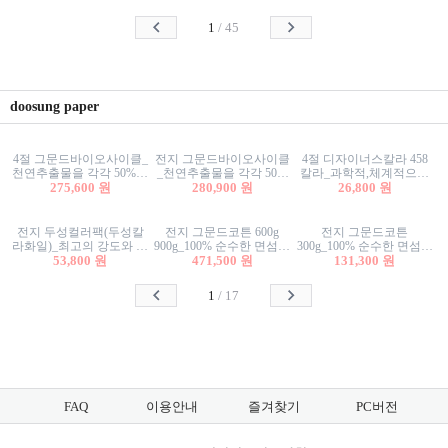
사리상자
스티커/팬시스티커
물스티커/팬시스티커
1
/
45
doosung paper
4절 그문드바이오사이클_
전지 그문드바이오사이클
4절 디자이너스칼라 458
천연추출물을 각각 50%이
_천연추출물을 각각 50%
칼라_과학적,체계적으로
상 함유한 친환경그래픽
275,600 원
이상 함유한 친환경그래
280,900 원
분류된 200색을 갖춘 색지
26,800 원
용지 600g
픽용지 600g
81.4g 116g 151g 209g 302g
전지 두성컬러팩(두성칼
전지 그문드코튼 600g
전지 그문드코튼
라화일)_최고의 강도와 평
900g_100% 순수한 면섬유
300g_100% 순수한 면섬유
활성을 지닌 다양한 컬러
53,800 원
로 만든 친환경프리미엄
471,500 원
로 만든 친환경프리미엄
131,300 원
의 색보드 157g 209g 262g
용지 110g 300g 600g 900g
용지 110g 300g 600g 900g
1
/
17
FAQ
이용안내
즐겨찾기
PC버전