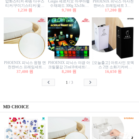
압화스티커 40종 다꾸스
Cergio 세르지오 아쿠아렐
PHOENIX 피닉스 아사천
티커/꾸미기스티커/꽃스
수채패드 300g 32x18cm
캔버스 프레임세트 3호F
티커/압화꽃책갈피/팬시
1,230 원
12매 1면제본
9,700 원
27.3x22cm 캔버스와 올림
17,200 원
스티커
액자세트/액자캔버스
PHOENIX 피닉스 원형 면
PHOENIX 피닉스 야광 아
[오늘출고] 아트사인 포멕
천캔버스 프레임세트
크릴물감 21ml 8색세트/야
스 2면 소화기커버
40cm/원형캔버스/플로팅
37,400 원
8,200 원
광물감
1470/1471/소화기커버/소
16,650 원
캔버스/액자캔버스
화기가림막/소화기보관
함/소화기거치대/소화기
1
/
3
안내판
MD CHOICE