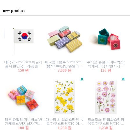
new product
태극기 27x20.5cm 비닐재
미니종이봉투 6.5x9.5cm 1
부직포 쥬얼리 미니박스/
질/대한민국국기/응원깃
봉 약 100장입/쥬얼리봉
악세사리상자/반지케이
발/행사깃발
150 원
투/증명사진봉투/악세사
3,000 원
스/반지상자/귀걸이상자/
130 원
리봉투/카드봉투/편지봉
귀걸이박스
투
리본 쥬얼리 미니박스/반
개나리 외 압화스티커 40
코스모스 외 압화스티커
지케이스/반지상자/귀걸
종/다꾸스티커/다이어리
40종/다꾸스티커/다이어
이상자/귀걸이박스/악세
100 원
꾸미기/꽃스티커/자연물
1,230 원
리꾸미기/꽃스티커/자연
1,230 원