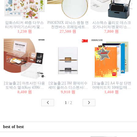
압화스티커 40종 다꾸스
PHOENIX 피닉스 원형 면
시스맥스 올리오 데스크
티커/꾸미기스티커/꽃스
천캔버스 프레임세트
오거나이저/펜꽂이/소품
티커/압화꽃책갈피/팬시
1,230 원
30cm/원형캔버스/플로팅
27,500 원
꽂이/소품함/정리함/수납
7,800 원
스티커
캔버스/액자캔버스
함/화장품정리함/데스크
정리
[오늘출고] 아트사인 다용
[오늘출고] 3M 원데이수
[오늘출고] A4 두성 단면
도박스 열쇠Key 4396/투
세미 플러스 디스펜서/소
머메이드지 10매입/매직
표함/건의함/모금함/응모
8,400 원
프트수세미5매+강력수세
9,910 원
터치/색지/색상지/색복사
1,460 원
함/추첨함/선거함/명함함/
미5매 포함
용지/POP용지/수채화WL/
이벤트함/투명박스
칼라색지/고급복사지
1
/
2
best of best