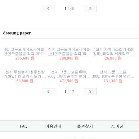
사리상자
스티커/팬시스티커
물스티커/팬시스티커
1
/
46
doosung paper
4절 그문드바이오사이클_
전지 그문드바이오사이클
4절 디자이너스칼라 458
천연추출물을 각각 50%이
_천연추출물을 각각 50%
칼라_과학적,체계적으로
상 함유한 친환경그래픽
275,600 원
이상 함유한 친환경그래
280,900 원
분류된 200색을 갖춘 색지
26,800 원
용지 600g
픽용지 600g
81.4g 116g 151g 209g 302g
전지 두성컬러팩(두성칼
전지 그문드코튼 600g
전지 그문드코튼
라화일)_최고의 강도와 평
900g_100% 순수한 면섬유
300g_100% 순수한 면섬유
활성을 지닌 다양한 컬러
53,800 원
로 만든 친환경프리미엄
471,500 원
로 만든 친환경프리미엄
131,300 원
의 색보드 157g 209g 262g
용지 110g 300g 600g 900g
용지 110g 300g 600g 900g
1
/
17
FAQ
이용안내
즐겨찾기
PC버전