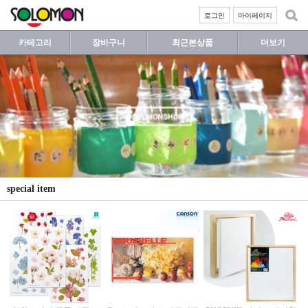
로그인
마이페이지
카테고리
장바구니
최근본상품
더보기
special item