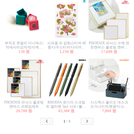
부직포 쥬얼리 미니박스/
사과꽃 외 압화스티커 40
PHOENIX 피닉스 수채 면
악세사리상자/반지케이
종/다꾸스티커/다이어리
천캔버스 플로팅 캔버스
스/반지상자/귀걸이상자/
130 원
꾸미기/꽃스티커/자연물
1,230 원
프레임세트 30x30cm/액자
17,600 원
귀걸이박스
스티커/팬시스티커
캔버스
PHOENIX 피닉스 플로팅
RHODIA 로디아 스크립
시스맥스 올리오 데스크
캔버스 프레임세트
트 멀티펜 3in1 샤프+볼펜/
오거나이저/펜꽂이/소품
50x50cm/액자캔버스/인테
28,700 원
무광택 알루미늄 육각배
65,300 원
꽂이/소품함/정리함/수납
7,800 원
리어소품
럴
함/화장품정리함/데스크
정리
1
/
8