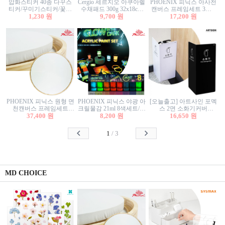
압화스티커 40종 다꾸스
Cergio 세르지오 아쿠아렐
PHOENIX 피닉스 아사천
티커/꾸미기스티커/꽃스
수채패드 300g 32x18cm
캔버스 프레임세트 3호F
티커/압화꽃책갈피/팬시
1,230 원
12매 1면제본
9,700 원
27.3x22cm 캔버스와 올림
17,200 원
스티커
액자세트/액자캔버스
PHOENIX 피닉스 원형 면
PHOENIX 피닉스 야광 아
[오늘출고] 아트사인 포멕
천캔버스 프레임세트
크릴물감 21ml 8색세트/야
스 2면 소화기커버
40cm/원형캔버스/플로팅
37,400 원
8,200 원
광물감
1470/1471/소화기커버/소
16,650 원
캔버스/액자캔버스
화기가림막/소화기보관
함/소화기거치대/소화기
1
/
3
안내판
MD CHOICE