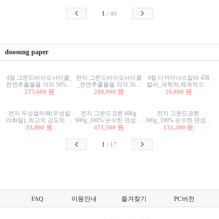
사리상자
스티커/팬시스티커
물스티커/팬시스티커
1
/
46
doosung paper
4절 그문드바이오사이클_
전지 그문드바이오사이클
4절 디자이너스칼라 458
천연추출물을 각각 50%이
_천연추출물을 각각 50%
칼라_과학적,체계적으로
상 함유한 친환경그래픽
275,600 원
이상 함유한 친환경그래
280,900 원
분류된 200색을 갖춘 색지
26,800 원
용지 600g
픽용지 600g
81.4g 116g 151g 209g 302g
전지 두성컬러팩(두성칼
전지 그문드코튼 600g
전지 그문드코튼
라화일)_최고의 강도와 평
900g_100% 순수한 면섬유
300g_100% 순수한 면섬유
활성을 지닌 다양한 컬러
53,800 원
로 만든 친환경프리미엄
471,500 원
로 만든 친환경프리미엄
131,300 원
의 색보드 157g 209g 262g
용지 110g 300g 600g 900g
용지 110g 300g 600g 900g
1
/
17
FAQ
이용안내
즐겨찾기
PC버전