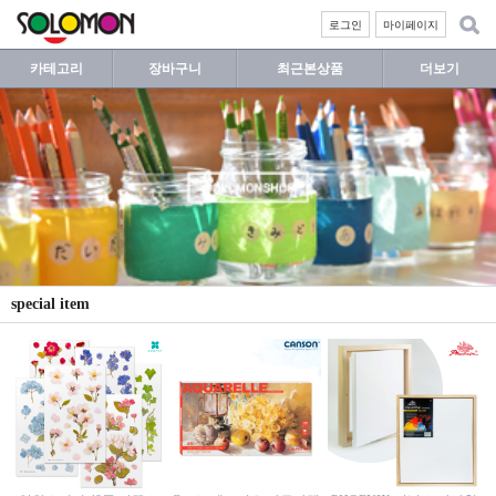
로그인
마이페이지
카테고리
장바구니
최근본상품
더보기
special item