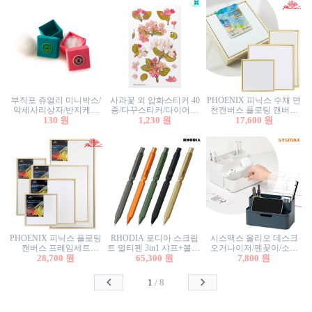
부직포 쥬얼리 미니박스/
사과꽃 외 압화스티커 40
PHOENIX 피닉스 수채 면
악세사리상자/반지케이
종/다꾸스티커/다이어리
천캔버스 플로팅 캔버스
스/반지상자/귀걸이상자/
130 원
꾸미기/꽃스티커/자연물
1,230 원
프레임세트 30x30cm/액자
17,600 원
귀걸이박스
스티커/팬시스티커
캔버스
PHOENIX 피닉스 플로팅
RHODIA 로디아 스크립
시스맥스 올리오 데스크
캔버스 프레임세트
트 멀티펜 3in1 샤프+볼펜/
오거나이저/펜꽂이/소품
50x50cm/액자캔버스/인테
28,700 원
무광택 알루미늄 육각배
65,300 원
꽂이/소품함/정리함/수납
7,800 원
리어소품
럴
함/화장품정리함/데스크
정리
1
/
8