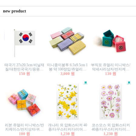
new product
태극기 27x20.5cm 비닐재
미니종이봉투 6.5x9.5cm 1
부직포 쥬얼리 미니박스/
질/대한민국국기/응원깃
봉 약 100장입/쥬얼리봉
악세사리상자/반지케이
발/행사깃발
150 원
투/증명사진봉투/악세사
3,000 원
스/반지상자/귀걸이상자/
130 원
리봉투/카드봉투/편지봉
귀걸이박스
투
리본 쥬얼리 미니박스/반
개나리 외 압화스티커 40
코스모스 외 압화스티커
지케이스/반지상자/귀걸
종/다꾸스티커/다이어리
40종/다꾸스티커/다이어
이상자/귀걸이박스/악세
100 원
꾸미기/꽃스티커/자연물
1,230 원
리꾸미기/꽃스티커/자연
1,230 원