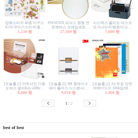
압화스티커 40종 다꾸스
PHOENIX 피닉스 원형 면
시스맥스 올리오 데스크
티커/꾸미기스티커/꽃스
천캔버스 프레임세트
오거나이저/펜꽂이/소품
티커/압화꽃책갈피/팬시
1,230 원
30cm/원형캔버스/플로팅
27,500 원
꽂이/소품함/정리함/수납
7,800 원
스티커
캔버스/액자캔버스
함/화장품정리함/데스크
정리
[오늘출고] 아트사인 다용
[오늘출고] 3M 원데이수
[오늘출고] A4 두성 단면
도박스 열쇠Key 4396/투
세미 플러스 디스펜서/소
머메이드지 10매입/매직
표함/건의함/모금함/응모
8,400 원
프트수세미5매+강력수세
9,910 원
터치/색지/색상지/색복사
1,460 원
함/추첨함/선거함/명함함/
미5매 포함
용지/POP용지/수채화WL/
이벤트함/투명박스
칼라색지/고급복사지
1
/
2
best of best