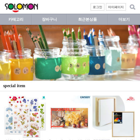
로그인
마이페이지
카테고리
장바구니
최근본상품
더보기
special item