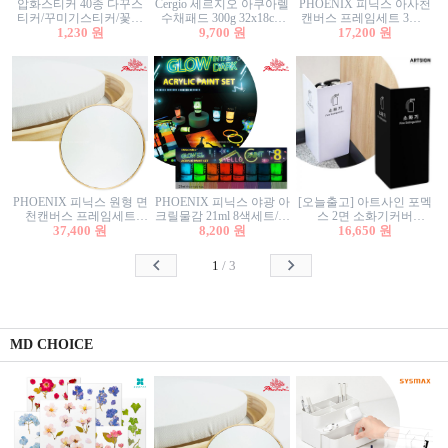
압화스티커 40종 다꾸스
Cergio 세르지오 아쿠아렐
PHOENIX 피닉스 아사천
티커/꾸미기스티커/꽃스
수채패드 300g 32x18cm
캔버스 프레임세트 3호F
티커/압화꽃책갈피/팬시
1,230 원
12매 1면제본
9,700 원
27.3x22cm 캔버스와 올림
17,200 원
스티커
액자세트/액자캔버스
PHOENIX 피닉스 원형 면
PHOENIX 피닉스 야광 아
[오늘출고] 아트사인 포멕
천캔버스 프레임세트
크릴물감 21ml 8색세트/야
스 2면 소화기커버
40cm/원형캔버스/플로팅
37,400 원
8,200 원
광물감
1470/1471/소화기커버/소
16,650 원
캔버스/액자캔버스
화기가림막/소화기보관
함/소화기거치대/소화기
1
/
3
안내판
MD CHOICE