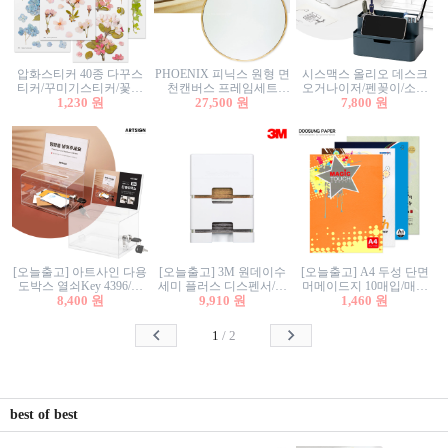
압화스티커 40종 다꾸스
PHOENIX 피닉스 원형 면
시스맥스 올리오 데스크
티커/꾸미기스티커/꽃스
천캔버스 프레임세트
오거나이저/펜꽂이/소품
티커/압화꽃책갈피/팬시
1,230 원
30cm/원형캔버스/플로팅
27,500 원
꽂이/소품함/정리함/수납
7,800 원
스티커
캔버스/액자캔버스
함/화장품정리함/데스크
정리
[오늘출고] 아트사인 다용
[오늘출고] 3M 원데이수
[오늘출고] A4 두성 단면
도박스 열쇠Key 4396/투
세미 플러스 디스펜서/소
머메이드지 10매입/매직
표함/건의함/모금함/응모
8,400 원
프트수세미5매+강력수세
9,910 원
터치/색지/색상지/색복사
1,460 원
함/추첨함/선거함/명함함/
미5매 포함
용지/POP용지/수채화WL/
이벤트함/투명박스
칼라색지/고급복사지
1
/
2
best of best