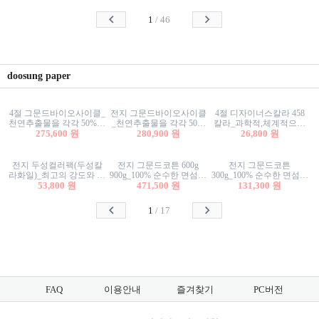
사리상자
스티커/팬시스티커
물스티커/팬시스티커
1
/
46
doosung paper
4절 그문드바이오사이클_
전지 그문드바이오사이클
4절 디자이너스칼라 458
천연추출물을 각각 50%이
_천연추출물을 각각 50%
칼라_과학적,체계적으로
상 함유한 친환경그래픽
275,600 원
이상 함유한 친환경그래
280,900 원
분류된 200색을 갖춘 색지
26,800 원
용지 600g
픽용지 600g
81.4g 116g 151g 209g 302g
전지 두성컬러팩(두성칼
전지 그문드코튼 600g
전지 그문드코튼
라화일)_최고의 강도와 평
900g_100% 순수한 면섬유
300g_100% 순수한 면섬유
활성을 지닌 다양한 컬러
53,800 원
로 만든 친환경프리미엄
471,500 원
로 만든 친환경프리미엄
131,300 원
의 색보드 157g 209g 262g
용지 110g 300g 600g 900g
용지 110g 300g 600g 900g
1
/
17
FAQ
이용안내
즐겨찾기
PC버전