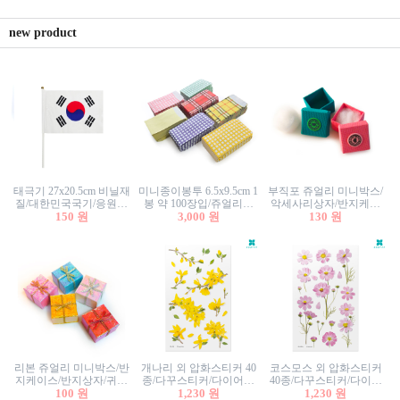
new product
태극기 27x20.5cm 비닐재
미니종이봉투 6.5x9.5cm 1
부직포 쥬얼리 미니박스/
질/대한민국국기/응원깃
봉 약 100장입/쥬얼리봉
악세사리상자/반지케이
발/행사깃발
150 원
투/증명사진봉투/악세사
3,000 원
스/반지상자/귀걸이상자/
130 원
리봉투/카드봉투/편지봉
귀걸이박스
투
리본 쥬얼리 미니박스/반
개나리 외 압화스티커 40
코스모스 외 압화스티커
지케이스/반지상자/귀걸
종/다꾸스티커/다이어리
40종/다꾸스티커/다이어
이상자/귀걸이박스/악세
100 원
꾸미기/꽃스티커/자연물
1,230 원
리꾸미기/꽃스티커/자연
1,230 원