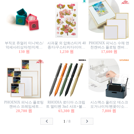
부직포 쥬얼리 미니박스/
사과꽃 외 압화스티커 40
PHOENIX 피닉스 수채 면
악세사리상자/반지케이
종/다꾸스티커/다이어리
천캔버스 플로팅 캔버스
스/반지상자/귀걸이상자/
130 원
꾸미기/꽃스티커/자연물
1,230 원
프레임세트 30x30cm/액자
17,600 원
귀걸이박스
스티커/팬시스티커
캔버스
PHOENIX 피닉스 플로팅
RHODIA 로디아 스크립
시스맥스 올리오 데스크
캔버스 프레임세트
트 멀티펜 3in1 샤프+볼펜/
오거나이저/펜꽂이/소품
50x50cm/액자캔버스/인테
28,700 원
무광택 알루미늄 육각배
65,300 원
꽂이/소품함/정리함/수납
7,800 원
리어소품
럴
함/화장품정리함/데스크
정리
1
/
8