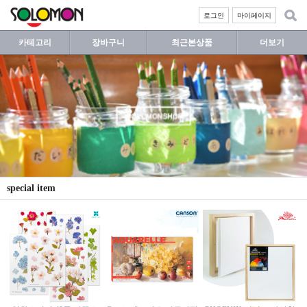
로그인
마이페이지
카테고리
장바구니
최근본상품
더보기
special item