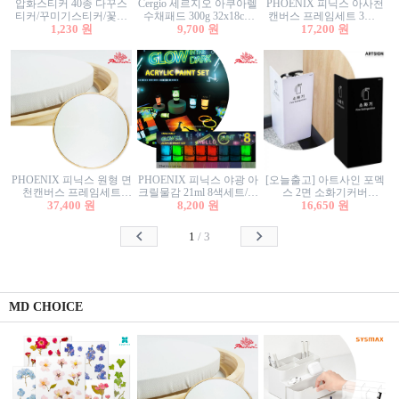
압화스티커 40종 다꾸스
Cergio 세르지오 아쿠아렐
PHOENIX 피닉스 아사천
티커/꾸미기스티커/꽃스
수채패드 300g 32x18cm
캔버스 프레임세트 3호F
티커/압화꽃책갈피/팬시
1,230 원
12매 1면제본
9,700 원
27.3x22cm 캔버스와 올림
17,200 원
스티커
액자세트/액자캔버스
PHOENIX 피닉스 원형 면
PHOENIX 피닉스 야광 아
[오늘출고] 아트사인 포멕
천캔버스 프레임세트
크릴물감 21ml 8색세트/야
스 2면 소화기커버
40cm/원형캔버스/플로팅
37,400 원
8,200 원
광물감
1470/1471/소화기커버/소
16,650 원
캔버스/액자캔버스
화기가림막/소화기보관
함/소화기거치대/소화기
1
/
3
안내판
MD CHOICE