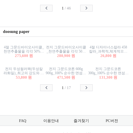
사리상자
스티커/팬시스티커
물스티커/팬시스티커
1
/
46
doosung paper
4절 그문드바이오사이클_
전지 그문드바이오사이클
4절 디자이너스칼라 458
천연추출물을 각각 50%이
_천연추출물을 각각 50%
칼라_과학적,체계적으로
상 함유한 친환경그래픽
275,600 원
이상 함유한 친환경그래
280,900 원
분류된 200색을 갖춘 색지
26,800 원
용지 600g
픽용지 600g
81.4g 116g 151g 209g 302g
전지 두성컬러팩(두성칼
전지 그문드코튼 600g
전지 그문드코튼
라화일)_최고의 강도와 평
900g_100% 순수한 면섬유
300g_100% 순수한 면섬유
활성을 지닌 다양한 컬러
53,800 원
로 만든 친환경프리미엄
471,500 원
로 만든 친환경프리미엄
131,300 원
의 색보드 157g 209g 262g
용지 110g 300g 600g 900g
용지 110g 300g 600g 900g
1
/
17
FAQ
이용안내
즐겨찾기
PC버전