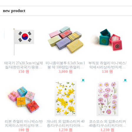
new product
태극기 27x20.5cm 비닐재
미니종이봉투 6.5x9.5cm 1
부직포 쥬얼리 미니박스/
질/대한민국국기/응원깃
봉 약 100장입/쥬얼리봉
악세사리상자/반지케이
발/행사깃발
150 원
투/증명사진봉투/악세사
3,000 원
스/반지상자/귀걸이상자/
130 원
리봉투/카드봉투/편지봉
귀걸이박스
투
리본 쥬얼리 미니박스/반
개나리 외 압화스티커 40
코스모스 외 압화스티커
지케이스/반지상자/귀걸
종/다꾸스티커/다이어리
40종/다꾸스티커/다이어
이상자/귀걸이박스/악세
100 원
꾸미기/꽃스티커/자연물
1,230 원
리꾸미기/꽃스티커/자연
1,230 원