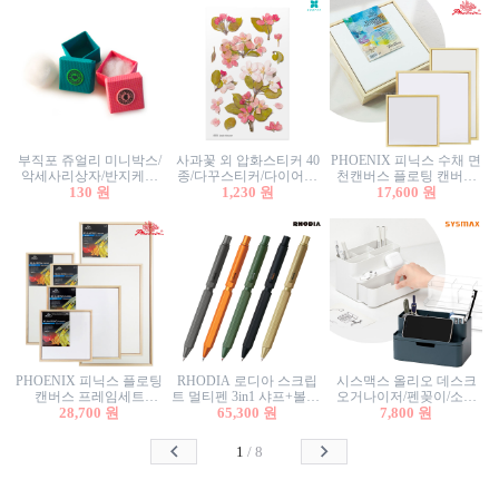
부직포 쥬얼리 미니박스/
사과꽃 외 압화스티커 40
PHOENIX 피닉스 수채 면
악세사리상자/반지케이
종/다꾸스티커/다이어리
천캔버스 플로팅 캔버스
스/반지상자/귀걸이상자/
130 원
꾸미기/꽃스티커/자연물
1,230 원
프레임세트 30x30cm/액자
17,600 원
귀걸이박스
스티커/팬시스티커
캔버스
PHOENIX 피닉스 플로팅
RHODIA 로디아 스크립
시스맥스 올리오 데스크
캔버스 프레임세트
트 멀티펜 3in1 샤프+볼펜/
오거나이저/펜꽂이/소품
50x50cm/액자캔버스/인테
28,700 원
무광택 알루미늄 육각배
65,300 원
꽂이/소품함/정리함/수납
7,800 원
리어소품
럴
함/화장품정리함/데스크
정리
1
/
8