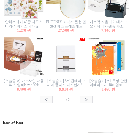
압화스티커 40종 다꾸스
PHOENIX 피닉스 원형 면
시스맥스 올리오 데스크
티커/꾸미기스티커/꽃스
천캔버스 프레임세트
오거나이저/펜꽂이/소품
티커/압화꽃책갈피/팬시
1,230 원
30cm/원형캔버스/플로팅
27,500 원
꽂이/소품함/정리함/수납
7,800 원
스티커
캔버스/액자캔버스
함/화장품정리함/데스크
정리
[오늘출고] 아트사인 다용
[오늘출고] 3M 원데이수
[오늘출고] A4 두성 단면
도박스 열쇠Key 4396/투
세미 플러스 디스펜서/소
머메이드지 10매입/매직
표함/건의함/모금함/응모
8,400 원
프트수세미5매+강력수세
9,910 원
터치/색지/색상지/색복사
1,460 원
함/추첨함/선거함/명함함/
미5매 포함
용지/POP용지/수채화WL/
이벤트함/투명박스
칼라색지/고급복사지
1
/
2
best of best