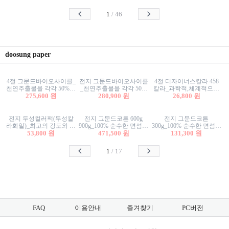
사리상자
스티커/팬시스티커
물스티커/팬시스티커
1
/
46
doosung paper
4절 그문드바이오사이클_
전지 그문드바이오사이클
4절 디자이너스칼라 458
천연추출물을 각각 50%이
_천연추출물을 각각 50%
칼라_과학적,체계적으로
상 함유한 친환경그래픽
275,600 원
이상 함유한 친환경그래
280,900 원
분류된 200색을 갖춘 색지
26,800 원
용지 600g
픽용지 600g
81.4g 116g 151g 209g 302g
전지 두성컬러팩(두성칼
전지 그문드코튼 600g
전지 그문드코튼
라화일)_최고의 강도와 평
900g_100% 순수한 면섬유
300g_100% 순수한 면섬유
활성을 지닌 다양한 컬러
53,800 원
로 만든 친환경프리미엄
471,500 원
로 만든 친환경프리미엄
131,300 원
의 색보드 157g 209g 262g
용지 110g 300g 600g 900g
용지 110g 300g 600g 900g
1
/
17
FAQ
이용안내
즐겨찾기
PC버전