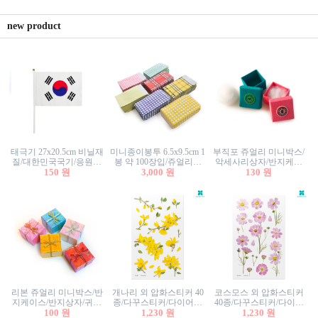
new product
태극기 27x20.5cm 비닐재
미니종이봉투 6.5x9.5cm 1
부직포 쥬얼리 미니박스/
질/대한민국국기/응원깃
봉 약 100장입/쥬얼리봉
악세사리상자/반지케이
발/행사깃발
150 원
투/증명사진봉투/악세사
3,000 원
스/반지상자/귀걸이상자/
130 원
리봉투/카드봉투/편지봉
귀걸이박스
투
리본 쥬얼리 미니박스/반
개나리 외 압화스티커 40
코스모스 외 압화스티커
지케이스/반지상자/귀걸
종/다꾸스티커/다이어리
40종/다꾸스티커/다이어
이상자/귀걸이박스/악세
100 원
꾸미기/꽃스티커/자연물
1,230 원
리꾸미기/꽃스티커/자연
1,230 원