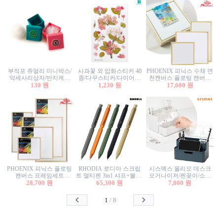
부직포 쥬얼리 미니박스/
사과꽃 외 압화스티커 40
PHOENIX 피닉스 수채 면
악세사리상자/반지케이
종/다꾸스티커/다이어리
천캔버스 플로팅 캔버스
스/반지상자/귀걸이상자/
130 원
꾸미기/꽃스티커/자연물
1,230 원
프레임세트 30x30cm/액자
17,600 원
귀걸이박스
스티커/팬시스티커
캔버스
PHOENIX 피닉스 플로팅
RHODIA 로디아 스크립
시스맥스 올리오 데스크
캔버스 프레임세트
트 멀티펜 3in1 샤프+볼펜/
오거나이저/펜꽂이/소품
50x50cm/액자캔버스/인테
28,700 원
무광택 알루미늄 육각배
65,300 원
꽂이/소품함/정리함/수납
7,800 원
리어소품
럴
함/화장품정리함/데스크
정리
1
/
8