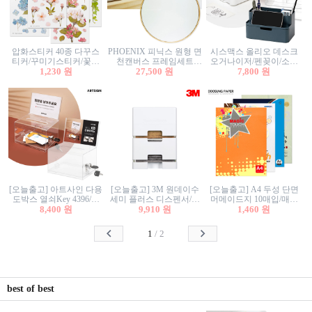
압화스티커 40종 다꾸스
PHOENIX 피닉스 원형 면
시스맥스 올리오 데스크
티커/꾸미기스티커/꽃스
천캔버스 프레임세트
오거나이저/펜꽂이/소품
티커/압화꽃책갈피/팬시
1,230 원
30cm/원형캔버스/플로팅
27,500 원
꽂이/소품함/정리함/수납
7,800 원
스티커
캔버스/액자캔버스
함/화장품정리함/데스크
정리
[오늘출고] 아트사인 다용
[오늘출고] 3M 원데이수
[오늘출고] A4 두성 단면
도박스 열쇠Key 4396/투
세미 플러스 디스펜서/소
머메이드지 10매입/매직
표함/건의함/모금함/응모
8,400 원
프트수세미5매+강력수세
9,910 원
터치/색지/색상지/색복사
1,460 원
함/추첨함/선거함/명함함/
미5매 포함
용지/POP용지/수채화WL/
이벤트함/투명박스
칼라색지/고급복사지
1
/
2
best of best