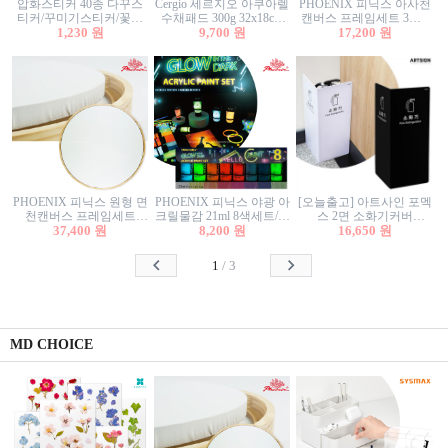
압화스티커 40종 다꾸스
Cergio 세르지오 아쿠아렐
PHOENIX 피닉스 아사천
티커/꾸미기스티커/꽃스
수채패드 300g 32x18cm
캔버스 프레임세트 3호F
티커/압화꽃책갈피/팬시
1,230 원
12매 1면제본
9,700 원
27.3x22cm 캔버스와 올림
17,200 원
스티커
액자세트/액자캔버스
PHOENIX 피닉스 원형 면
PHOENIX 피닉스 야광 아
[오늘출고] 아트사인 포멕
천캔버스 프레임세트
크릴물감 21ml 8색세트/야
스 2면 소화기커버
40cm/원형캔버스/플로팅
37,400 원
8,200 원
광물감
1470/1471/소화기커버/소
16,650 원
캔버스/액자캔버스
화기가림막/소화기보관
함/소화기거치대/소화기
1
/
3
안내판
MD CHOICE