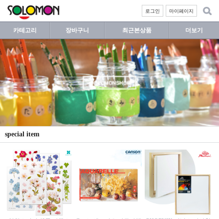
로그인
마이페이지
카테고리
장바구니
최근본상품
더보기
special item