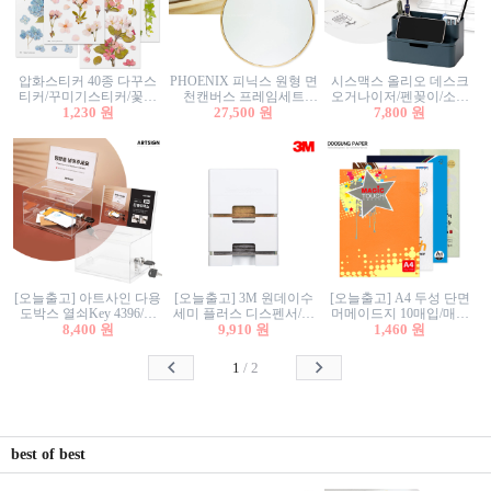
압화스티커 40종 다꾸스
PHOENIX 피닉스 원형 면
시스맥스 올리오 데스크
티커/꾸미기스티커/꽃스
천캔버스 프레임세트
오거나이저/펜꽂이/소품
티커/압화꽃책갈피/팬시
1,230 원
30cm/원형캔버스/플로팅
27,500 원
꽂이/소품함/정리함/수납
7,800 원
스티커
캔버스/액자캔버스
함/화장품정리함/데스크
정리
[오늘출고] 아트사인 다용
[오늘출고] 3M 원데이수
[오늘출고] A4 두성 단면
도박스 열쇠Key 4396/투
세미 플러스 디스펜서/소
머메이드지 10매입/매직
표함/건의함/모금함/응모
8,400 원
프트수세미5매+강력수세
9,910 원
터치/색지/색상지/색복사
1,460 원
함/추첨함/선거함/명함함/
미5매 포함
용지/POP용지/수채화WL/
이벤트함/투명박스
칼라색지/고급복사지
1
/
2
best of best