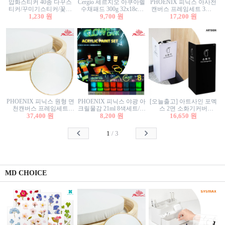
압화스티커 40종 다꾸스
Cergio 세르지오 아쿠아렐
PHOENIX 피닉스 아사천
티커/꾸미기스티커/꽃스
수채패드 300g 32x18cm
캔버스 프레임세트 3호F
티커/압화꽃책갈피/팬시
1,230 원
12매 1면제본
9,700 원
27.3x22cm 캔버스와 올림
17,200 원
스티커
액자세트/액자캔버스
PHOENIX 피닉스 원형 면
PHOENIX 피닉스 야광 아
[오늘출고] 아트사인 포멕
천캔버스 프레임세트
크릴물감 21ml 8색세트/야
스 2면 소화기커버
40cm/원형캔버스/플로팅
37,400 원
8,200 원
광물감
1470/1471/소화기커버/소
16,650 원
캔버스/액자캔버스
화기가림막/소화기보관
함/소화기거치대/소화기
1
/
3
안내판
MD CHOICE