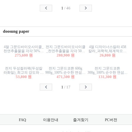
사리상자
스티커/팬시스티커
물스티커/팬시스티커
1
/
46
doosung paper
4절 그문드바이오사이클_
전지 그문드바이오사이클
4절 디자이너스칼라 458
천연추출물을 각각 50%이
_천연추출물을 각각 50%
칼라_과학적,체계적으로
상 함유한 친환경그래픽
275,600 원
이상 함유한 친환경그래
280,900 원
분류된 200색을 갖춘 색지
26,800 원
용지 600g
픽용지 600g
81.4g 116g 151g 209g 302g
전지 두성컬러팩(두성칼
전지 그문드코튼 600g
전지 그문드코튼
라화일)_최고의 강도와 평
900g_100% 순수한 면섬유
300g_100% 순수한 면섬유
활성을 지닌 다양한 컬러
53,800 원
로 만든 친환경프리미엄
471,500 원
로 만든 친환경프리미엄
131,300 원
의 색보드 157g 209g 262g
용지 110g 300g 600g 900g
용지 110g 300g 600g 900g
1
/
17
FAQ
이용안내
즐겨찾기
PC버전