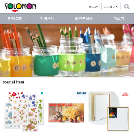
로그인
마이페이지
카테고리
장바구니
최근본상품
더보기
special item