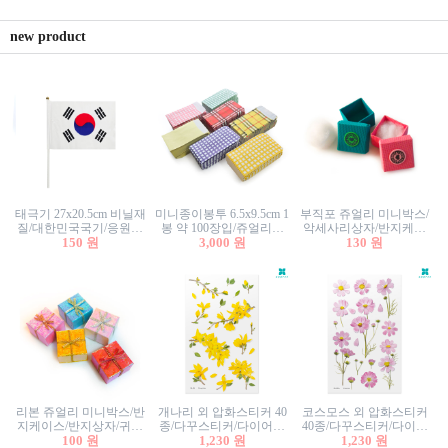
new product
태극기 27x20.5cm 비닐재
미니종이봉투 6.5x9.5cm 1
부직포 쥬얼리 미니박스/
질/대한민국국기/응원깃
봉 약 100장입/쥬얼리봉
악세사리상자/반지케이
발/행사깃발
150 원
투/증명사진봉투/악세사
3,000 원
스/반지상자/귀걸이상자/
130 원
리봉투/카드봉투/편지봉
귀걸이박스
투
리본 쥬얼리 미니박스/반
개나리 외 압화스티커 40
코스모스 외 압화스티커
지케이스/반지상자/귀걸
종/다꾸스티커/다이어리
40종/다꾸스티커/다이어
이상자/귀걸이박스/악세
100 원
꾸미기/꽃스티커/자연물
1,230 원
리꾸미기/꽃스티커/자연
1,230 원