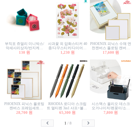
부직포 쥬얼리 미니박스/
사과꽃 외 압화스티커 40
PHOENIX 피닉스 수채 면
악세사리상자/반지케이
종/다꾸스티커/다이어리
천캔버스 플로팅 캔버스
스/반지상자/귀걸이상자/
130 원
꾸미기/꽃스티커/자연물
1,230 원
프레임세트 30x30cm/액자
17,600 원
귀걸이박스
스티커/팬시스티커
캔버스
PHOENIX 피닉스 플로팅
RHODIA 로디아 스크립
시스맥스 올리오 데스크
캔버스 프레임세트
트 멀티펜 3in1 샤프+볼펜/
오거나이저/펜꽂이/소품
50x50cm/액자캔버스/인테
28,700 원
무광택 알루미늄 육각배
65,300 원
꽂이/소품함/정리함/수납
7,800 원
리어소품
럴
함/화장품정리함/데스크
정리
1
/
8