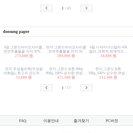
사리상자
스티커/팬시스티커
물스티커/팬시스티커
1
/
45
doosung paper
4절 그문드바이오사이클_
전지 그문드바이오사이클
4절 디자이너스칼라 458
천연추출물을 각각 50%이
_천연추출물을 각각 50%
칼라_과학적,체계적으로
상 함유한 친환경그래픽
275,600 원
이상 함유한 친환경그래
280,900 원
분류된 200색을 갖춘 색지
26,800 원
용지 600g
픽용지 600g
81.4g 116g 151g 209g 302g
전지 두성컬러팩(두성칼
전지 그문드코튼 600g
전지 그문드코튼
라화일)_최고의 강도와 평
900g_100% 순수한 면섬유
300g_100% 순수한 면섬유
활성을 지닌 다양한 컬러
53,800 원
로 만든 친환경프리미엄
471,500 원
로 만든 친환경프리미엄
131,300 원
의 색보드 157g 209g 262g
용지 110g 300g 600g 900g
용지 110g 300g 600g 900g
1
/
17
FAQ
이용안내
즐겨찾기
PC버전