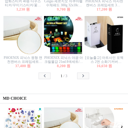
압화스티커 40종 다꾸스
Cergio 세르지오 아쿠아렐
PHOENIX 피닉스 아사천
티커/꾸미기스티커/꽃스
수채패드 300g 32x18cm
캔버스 프레임세트 3호F
티커/압화꽃책갈피/팬시
1,230 원
12매 1면제본
9,700 원
27.3x22cm 캔버스와 올림
17,200 원
스티커
액자세트/액자캔버스
PHOENIX 피닉스 원형 면
PHOENIX 피닉스 야광 아
[오늘출고] 아트사인 포멕
천캔버스 프레임세트
크릴물감 21ml 8색세트/야
스 2면 소화기커버
40cm/원형캔버스/플로팅
37,400 원
8,200 원
광물감
1470/1471/소화기커버/소
16,650 원
캔버스/액자캔버스
화기가림막/소화기보관
함/소화기거치대/소화기
1
/
3
안내판
MD CHOICE