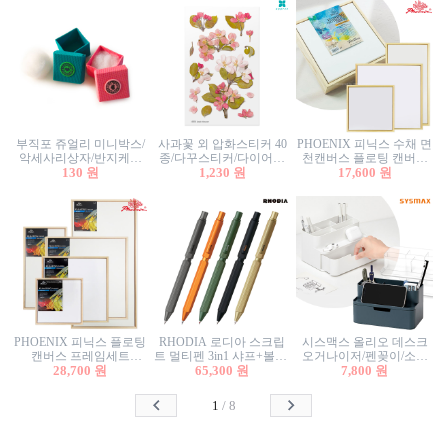
부직포 쥬얼리 미니박스/
사과꽃 외 압화스티커 40
PHOENIX 피닉스 수채 면
악세사리상자/반지케이
종/다꾸스티커/다이어리
천캔버스 플로팅 캔버스
스/반지상자/귀걸이상자/
130 원
꾸미기/꽃스티커/자연물
1,230 원
프레임세트 30x30cm/액자
17,600 원
귀걸이박스
스티커/팬시스티커
캔버스
PHOENIX 피닉스 플로팅
RHODIA 로디아 스크립
시스맥스 올리오 데스크
캔버스 프레임세트
트 멀티펜 3in1 샤프+볼펜/
오거나이저/펜꽂이/소품
50x50cm/액자캔버스/인테
28,700 원
무광택 알루미늄 육각배
65,300 원
꽂이/소품함/정리함/수납
7,800 원
리어소품
럴
함/화장품정리함/데스크
정리
1
/
8