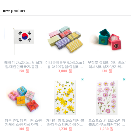
new product
태극기 27x20.5cm 비닐재
미니종이봉투 6.5x9.5cm 1
부직포 쥬얼리 미니박스/
질/대한민국국기/응원깃
봉 약 100장입/쥬얼리봉
악세사리상자/반지케이
발/행사깃발
150 원
투/증명사진봉투/악세사
3,000 원
스/반지상자/귀걸이상자/
130 원
리봉투/카드봉투/편지봉
귀걸이박스
투
리본 쥬얼리 미니박스/반
개나리 외 압화스티커 40
코스모스 외 압화스티커
지케이스/반지상자/귀걸
종/다꾸스티커/다이어리
40종/다꾸스티커/다이어
이상자/귀걸이박스/악세
100 원
꾸미기/꽃스티커/자연물
1,230 원
리꾸미기/꽃스티커/자연
1,230 원