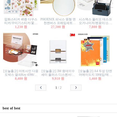
압화스티커 40종 다꾸스
PHOENIX 피닉스 원형 면
시스맥스 올리오 데스크
티커/꾸미기스티커/꽃스
천캔버스 프레임세트
오거나이저/펜꽂이/소품
티커/압화꽃책갈피/팬시
1,230 원
30cm/원형캔버스/플로팅
27,500 원
꽂이/소품함/정리함/수납
7,800 원
스티커
캔버스/액자캔버스
함/화장품정리함/데스크
정리
[오늘출고] 아트사인 다용
[오늘출고] 3M 원데이수
[오늘출고] A4 두성 단면
도박스 열쇠Key 4396/투
세미 플러스 디스펜서/소
머메이드지 10매입/매직
표함/건의함/모금함/응모
8,400 원
프트수세미5매+강력수세
9,910 원
터치/색지/색상지/색복사
1,460 원
함/추첨함/선거함/명함함/
미5매 포함
용지/POP용지/수채화WL/
이벤트함/투명박스
칼라색지/고급복사지
1
/
2
best of best