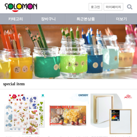
로그인
마이페이지
카테고리
장바구니
최근본상품
더보기
special item