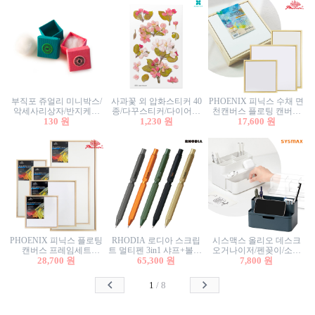
부직포 쥬얼리 미니박스/
사과꽃 외 압화스티커 40
PHOENIX 피닉스 수채 면
악세사리상자/반지케이
종/다꾸스티커/다이어리
천캔버스 플로팅 캔버스
스/반지상자/귀걸이상자/
130 원
꾸미기/꽃스티커/자연물
1,230 원
프레임세트 30x30cm/액자
17,600 원
귀걸이박스
스티커/팬시스티커
캔버스
PHOENIX 피닉스 플로팅
RHODIA 로디아 스크립
시스맥스 올리오 데스크
캔버스 프레임세트
트 멀티펜 3in1 샤프+볼펜/
오거나이저/펜꽂이/소품
50x50cm/액자캔버스/인테
28,700 원
무광택 알루미늄 육각배
65,300 원
꽂이/소품함/정리함/수납
7,800 원
리어소품
럴
함/화장품정리함/데스크
정리
1
/
8