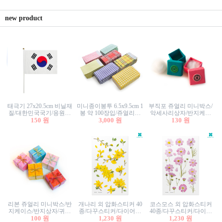
new product
태극기 27x20.5cm 비닐재
미니종이봉투 6.5x9.5cm 1
부직포 쥬얼리 미니박스/
질/대한민국국기/응원깃
봉 약 100장입/쥬얼리봉
악세사리상자/반지케이
발/행사깃발
150 원
투/증명사진봉투/악세사
3,000 원
스/반지상자/귀걸이상자/
130 원
리봉투/카드봉투/편지봉
귀걸이박스
투
리본 쥬얼리 미니박스/반
개나리 외 압화스티커 40
코스모스 외 압화스티커
지케이스/반지상자/귀걸
종/다꾸스티커/다이어리
40종/다꾸스티커/다이어
이상자/귀걸이박스/악세
100 원
꾸미기/꽃스티커/자연물
1,230 원
리꾸미기/꽃스티커/자연
1,230 원