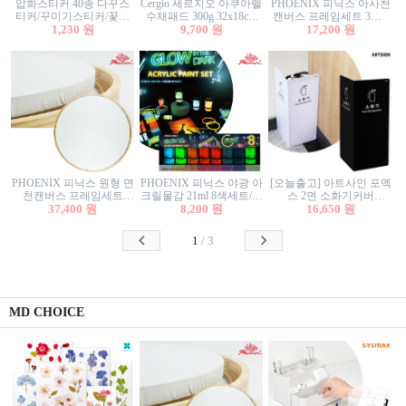
압화스티커 40종 다꾸스
Cergio 세르지오 아쿠아렐
PHOENIX 피닉스 아사천
티커/꾸미기스티커/꽃스
수채패드 300g 32x18cm
캔버스 프레임세트 3호F
티커/압화꽃책갈피/팬시
1,230 원
12매 1면제본
9,700 원
27.3x22cm 캔버스와 올림
17,200 원
스티커
액자세트/액자캔버스
PHOENIX 피닉스 원형 면
PHOENIX 피닉스 야광 아
[오늘출고] 아트사인 포멕
천캔버스 프레임세트
크릴물감 21ml 8색세트/야
스 2면 소화기커버
40cm/원형캔버스/플로팅
37,400 원
8,200 원
광물감
1470/1471/소화기커버/소
16,650 원
캔버스/액자캔버스
화기가림막/소화기보관
함/소화기거치대/소화기
1
/
3
안내판
MD CHOICE