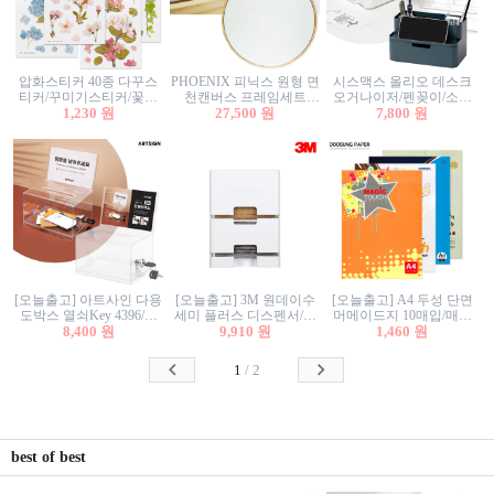
압화스티커 40종 다꾸스
PHOENIX 피닉스 원형 면
시스맥스 올리오 데스크
티커/꾸미기스티커/꽃스
천캔버스 프레임세트
오거나이저/펜꽂이/소품
티커/압화꽃책갈피/팬시
1,230 원
30cm/원형캔버스/플로팅
27,500 원
꽂이/소품함/정리함/수납
7,800 원
스티커
캔버스/액자캔버스
함/화장품정리함/데스크
정리
[오늘출고] 아트사인 다용
[오늘출고] 3M 원데이수
[오늘출고] A4 두성 단면
도박스 열쇠Key 4396/투
세미 플러스 디스펜서/소
머메이드지 10매입/매직
표함/건의함/모금함/응모
8,400 원
프트수세미5매+강력수세
9,910 원
터치/색지/색상지/색복사
1,460 원
함/추첨함/선거함/명함함/
미5매 포함
용지/POP용지/수채화WL/
이벤트함/투명박스
칼라색지/고급복사지
1
/
2
best of best