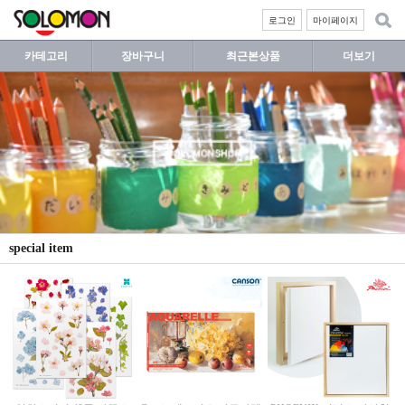
로그인
마이페이지
카테고리
장바구니
최근본상품
더보기
special item