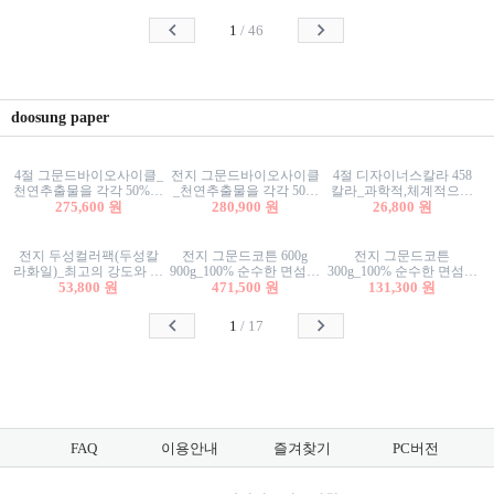
사리상자
스티커/팬시스티커
물스티커/팬시스티커
1
/
46
doosung paper
4절 그문드바이오사이클_
전지 그문드바이오사이클
4절 디자이너스칼라 458
천연추출물을 각각 50%이
_천연추출물을 각각 50%
칼라_과학적,체계적으로
상 함유한 친환경그래픽
275,600 원
이상 함유한 친환경그래
280,900 원
분류된 200색을 갖춘 색지
26,800 원
용지 600g
픽용지 600g
81.4g 116g 151g 209g 302g
전지 두성컬러팩(두성칼
전지 그문드코튼 600g
전지 그문드코튼
라화일)_최고의 강도와 평
900g_100% 순수한 면섬유
300g_100% 순수한 면섬유
활성을 지닌 다양한 컬러
53,800 원
로 만든 친환경프리미엄
471,500 원
로 만든 친환경프리미엄
131,300 원
의 색보드 157g 209g 262g
용지 110g 300g 600g 900g
용지 110g 300g 600g 900g
1
/
17
FAQ
이용안내
즐겨찾기
PC버전