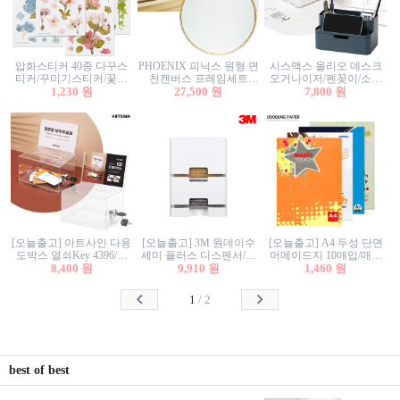
압화스티커 40종 다꾸스
PHOENIX 피닉스 원형 면
시스맥스 올리오 데스크
티커/꾸미기스티커/꽃스
천캔버스 프레임세트
오거나이저/펜꽂이/소품
티커/압화꽃책갈피/팬시
1,230 원
30cm/원형캔버스/플로팅
27,500 원
꽂이/소품함/정리함/수납
7,800 원
스티커
캔버스/액자캔버스
함/화장품정리함/데스크
정리
[오늘출고] 아트사인 다용
[오늘출고] 3M 원데이수
[오늘출고] A4 두성 단면
도박스 열쇠Key 4396/투
세미 플러스 디스펜서/소
머메이드지 10매입/매직
표함/건의함/모금함/응모
8,400 원
프트수세미5매+강력수세
9,910 원
터치/색지/색상지/색복사
1,460 원
함/추첨함/선거함/명함함/
미5매 포함
용지/POP용지/수채화WL/
이벤트함/투명박스
칼라색지/고급복사지
1
/
2
best of best