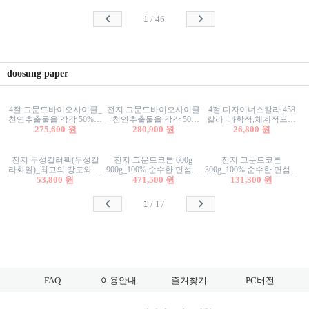
사리상자
스티커/팬시스티커
물스티커/팬시스티커
1
/
46
doosung paper
4절 그문드바이오사이클_
전지 그문드바이오사이클
4절 디자이너스칼라 458
천연추출물을 각각 50%이
_천연추출물을 각각 50%
칼라_과학적,체계적으로
상 함유한 친환경그래픽
275,600 원
이상 함유한 친환경그래
280,900 원
분류된 200색을 갖춘 색지
26,800 원
용지 600g
픽용지 600g
81.4g 116g 151g 209g 302g
전지 두성컬러팩(두성칼
전지 그문드코튼 600g
전지 그문드코튼
라화일)_최고의 강도와 평
900g_100% 순수한 면섬유
300g_100% 순수한 면섬유
활성을 지닌 다양한 컬러
53,800 원
로 만든 친환경프리미엄
471,500 원
로 만든 친환경프리미엄
131,300 원
의 색보드 157g 209g 262g
용지 110g 300g 600g 900g
용지 110g 300g 600g 900g
1
/
17
FAQ
이용안내
즐겨찾기
PC버전