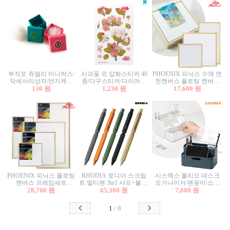
부직포 쥬얼리 미니박스/
사과꽃 외 압화스티커 40
PHOENIX 피닉스 수채 면
악세사리상자/반지케이
종/다꾸스티커/다이어리
천캔버스 플로팅 캔버스
스/반지상자/귀걸이상자/
130 원
꾸미기/꽃스티커/자연물
1,230 원
프레임세트 30x30cm/액자
17,600 원
귀걸이박스
스티커/팬시스티커
캔버스
PHOENIX 피닉스 플로팅
RHODIA 로디아 스크립
시스맥스 올리오 데스크
캔버스 프레임세트
트 멀티펜 3in1 샤프+볼펜/
오거나이저/펜꽂이/소품
50x50cm/액자캔버스/인테
28,700 원
무광택 알루미늄 육각배
65,300 원
꽂이/소품함/정리함/수납
7,800 원
리어소품
럴
함/화장품정리함/데스크
정리
1
/
8