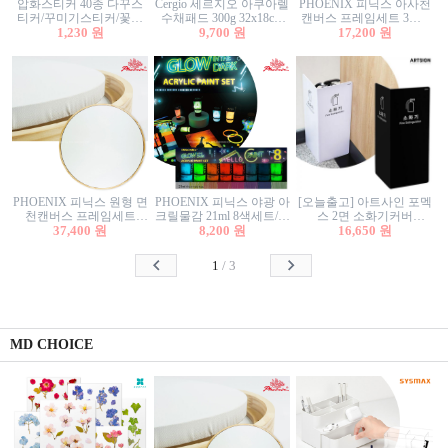
압화스티커 40종 다꾸스
Cergio 세르지오 아쿠아렐
PHOENIX 피닉스 아사천
티커/꾸미기스티커/꽃스
수채패드 300g 32x18cm
캔버스 프레임세트 3호F
티커/압화꽃책갈피/팬시
1,230 원
12매 1면제본
9,700 원
27.3x22cm 캔버스와 올림
17,200 원
스티커
액자세트/액자캔버스
PHOENIX 피닉스 원형 면
PHOENIX 피닉스 야광 아
[오늘출고] 아트사인 포멕
천캔버스 프레임세트
크릴물감 21ml 8색세트/야
스 2면 소화기커버
40cm/원형캔버스/플로팅
37,400 원
8,200 원
광물감
1470/1471/소화기커버/소
16,650 원
캔버스/액자캔버스
화기가림막/소화기보관
함/소화기거치대/소화기
1
/
3
안내판
MD CHOICE