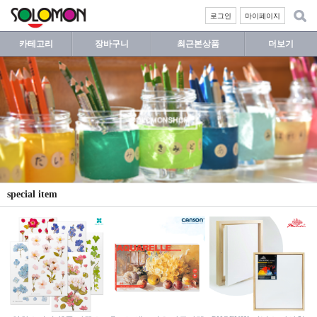
로그인
마이페이지
카테고리
장바구니
최근본상품
더보기
special item