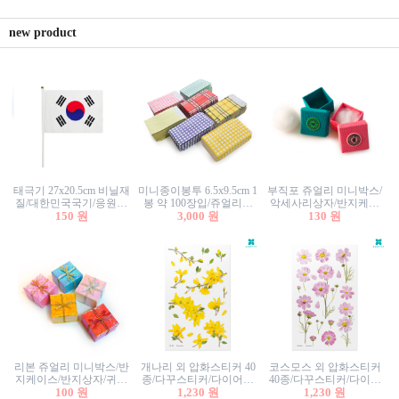
new product
태극기 27x20.5cm 비닐재
미니종이봉투 6.5x9.5cm 1
부직포 쥬얼리 미니박스/
질/대한민국국기/응원깃
봉 약 100장입/쥬얼리봉
악세사리상자/반지케이
발/행사깃발
150 원
투/증명사진봉투/악세사
3,000 원
스/반지상자/귀걸이상자/
130 원
리봉투/카드봉투/편지봉
귀걸이박스
투
리본 쥬얼리 미니박스/반
개나리 외 압화스티커 40
코스모스 외 압화스티커
지케이스/반지상자/귀걸
종/다꾸스티커/다이어리
40종/다꾸스티커/다이어
이상자/귀걸이박스/악세
100 원
꾸미기/꽃스티커/자연물
1,230 원
리꾸미기/꽃스티커/자연
1,230 원