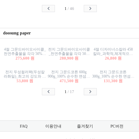
사리상자
스티커/팬시스티커
물스티커/팬시스티커
1
/
46
doosung paper
4절 그문드바이오사이클_
전지 그문드바이오사이클
4절 디자이너스칼라 458
천연추출물을 각각 50%이
_천연추출물을 각각 50%
칼라_과학적,체계적으로
상 함유한 친환경그래픽
275,600 원
이상 함유한 친환경그래
280,900 원
분류된 200색을 갖춘 색지
26,800 원
용지 600g
픽용지 600g
81.4g 116g 151g 209g 302g
전지 두성컬러팩(두성칼
전지 그문드코튼 600g
전지 그문드코튼
라화일)_최고의 강도와 평
900g_100% 순수한 면섬유
300g_100% 순수한 면섬유
활성을 지닌 다양한 컬러
53,800 원
로 만든 친환경프리미엄
471,500 원
로 만든 친환경프리미엄
131,300 원
의 색보드 157g 209g 262g
용지 110g 300g 600g 900g
용지 110g 300g 600g 900g
1
/
17
FAQ
이용안내
즐겨찾기
PC버전