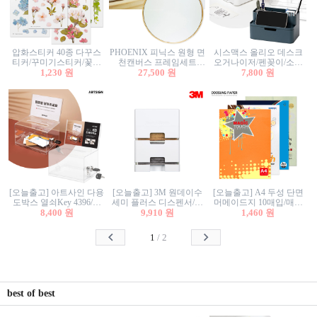
압화스티커 40종 다꾸스
PHOENIX 피닉스 원형 면
시스맥스 올리오 데스크
티커/꾸미기스티커/꽃스
천캔버스 프레임세트
오거나이저/펜꽂이/소품
티커/압화꽃책갈피/팬시
1,230 원
30cm/원형캔버스/플로팅
27,500 원
꽂이/소품함/정리함/수납
7,800 원
스티커
캔버스/액자캔버스
함/화장품정리함/데스크
정리
[오늘출고] 아트사인 다용
[오늘출고] 3M 원데이수
[오늘출고] A4 두성 단면
도박스 열쇠Key 4396/투
세미 플러스 디스펜서/소
머메이드지 10매입/매직
표함/건의함/모금함/응모
8,400 원
프트수세미5매+강력수세
9,910 원
터치/색지/색상지/색복사
1,460 원
함/추첨함/선거함/명함함/
미5매 포함
용지/POP용지/수채화WL/
이벤트함/투명박스
칼라색지/고급복사지
1
/
2
best of best