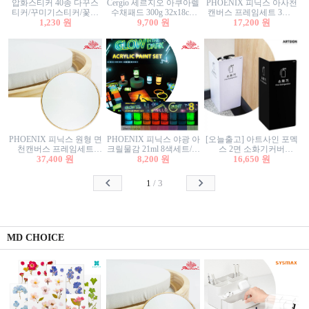
압화스티커 40종 다꾸스
Cergio 세르지오 아쿠아렐
PHOENIX 피닉스 아사천
티커/꾸미기스티커/꽃스
수채패드 300g 32x18cm
캔버스 프레임세트 3호F
티커/압화꽃책갈피/팬시
1,230 원
12매 1면제본
9,700 원
27.3x22cm 캔버스와 올림
17,200 원
스티커
액자세트/액자캔버스
PHOENIX 피닉스 원형 면
PHOENIX 피닉스 야광 아
[오늘출고] 아트사인 포멕
천캔버스 프레임세트
크릴물감 21ml 8색세트/야
스 2면 소화기커버
40cm/원형캔버스/플로팅
37,400 원
8,200 원
광물감
1470/1471/소화기커버/소
16,650 원
캔버스/액자캔버스
화기가림막/소화기보관
함/소화기거치대/소화기
1
/
3
안내판
MD CHOICE