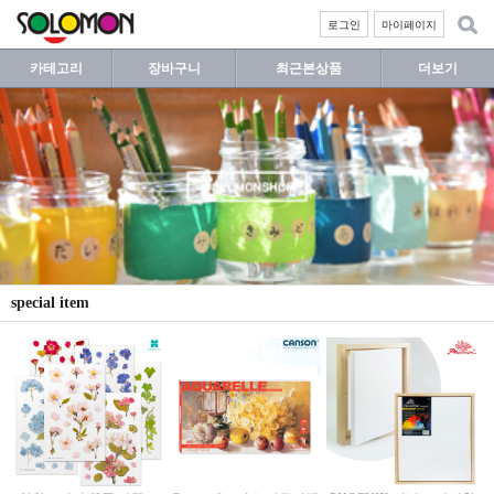
로그인
마이페이지
카테고리
장바구니
최근본상품
더보기
special item