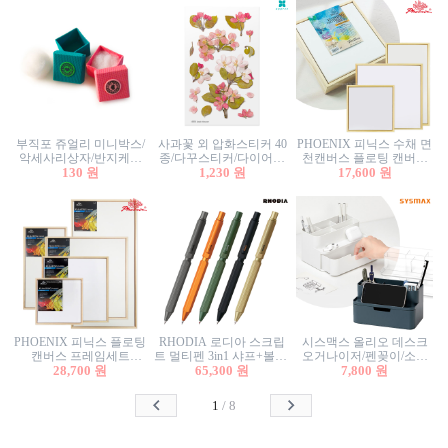
부직포 쥬얼리 미니박스/
사과꽃 외 압화스티커 40
PHOENIX 피닉스 수채 면
악세사리상자/반지케이
종/다꾸스티커/다이어리
천캔버스 플로팅 캔버스
스/반지상자/귀걸이상자/
130 원
꾸미기/꽃스티커/자연물
1,230 원
프레임세트 30x30cm/액자
17,600 원
귀걸이박스
스티커/팬시스티커
캔버스
PHOENIX 피닉스 플로팅
RHODIA 로디아 스크립
시스맥스 올리오 데스크
캔버스 프레임세트
트 멀티펜 3in1 샤프+볼펜/
오거나이저/펜꽂이/소품
50x50cm/액자캔버스/인테
28,700 원
무광택 알루미늄 육각배
65,300 원
꽂이/소품함/정리함/수납
7,800 원
리어소품
럴
함/화장품정리함/데스크
정리
1
/
8