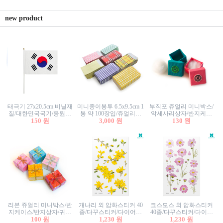
new product
태극기 27x20.5cm 비닐재
미니종이봉투 6.5x9.5cm 1
부직포 쥬얼리 미니박스/
질/대한민국국기/응원깃
봉 약 100장입/쥬얼리봉
악세사리상자/반지케이
발/행사깃발
150 원
투/증명사진봉투/악세사
3,000 원
스/반지상자/귀걸이상자/
130 원
리봉투/카드봉투/편지봉
귀걸이박스
투
리본 쥬얼리 미니박스/반
개나리 외 압화스티커 40
코스모스 외 압화스티커
지케이스/반지상자/귀걸
종/다꾸스티커/다이어리
40종/다꾸스티커/다이어
이상자/귀걸이박스/악세
100 원
꾸미기/꽃스티커/자연물
1,230 원
리꾸미기/꽃스티커/자연
1,230 원