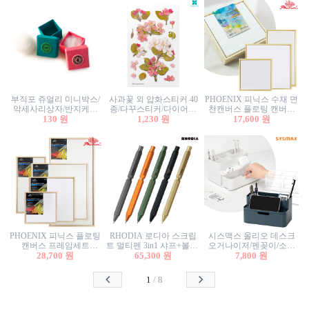
부직포 쥬얼리 미니박스/
사과꽃 외 압화스티커 40
PHOENIX 피닉스 수채 면
악세사리상자/반지케이
종/다꾸스티커/다이어리
천캔버스 플로팅 캔버스
스/반지상자/귀걸이상자/
130 원
꾸미기/꽃스티커/자연물
1,230 원
프레임세트 30x30cm/액자
17,600 원
귀걸이박스
스티커/팬시스티커
캔버스
PHOENIX 피닉스 플로팅
RHODIA 로디아 스크립
시스맥스 올리오 데스크
캔버스 프레임세트
트 멀티펜 3in1 샤프+볼펜/
오거나이저/펜꽂이/소품
50x50cm/액자캔버스/인테
28,700 원
무광택 알루미늄 육각배
65,300 원
꽂이/소품함/정리함/수납
7,800 원
리어소품
럴
함/화장품정리함/데스크
정리
1
/
8