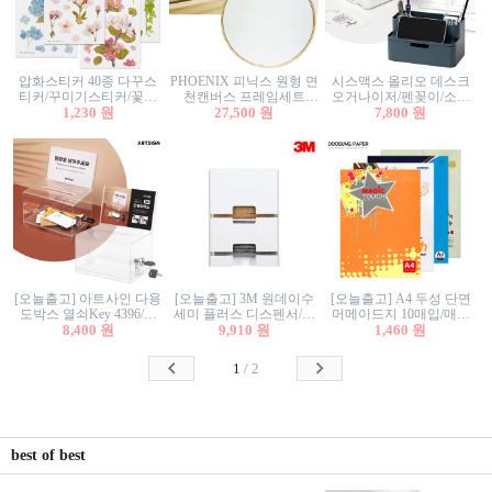
압화스티커 40종 다꾸스
PHOENIX 피닉스 원형 면
시스맥스 올리오 데스크
티커/꾸미기스티커/꽃스
천캔버스 프레임세트
오거나이저/펜꽂이/소품
티커/압화꽃책갈피/팬시
1,230 원
30cm/원형캔버스/플로팅
27,500 원
꽂이/소품함/정리함/수납
7,800 원
스티커
캔버스/액자캔버스
함/화장품정리함/데스크
정리
[오늘출고] 아트사인 다용
[오늘출고] 3M 원데이수
[오늘출고] A4 두성 단면
도박스 열쇠Key 4396/투
세미 플러스 디스펜서/소
머메이드지 10매입/매직
표함/건의함/모금함/응모
8,400 원
프트수세미5매+강력수세
9,910 원
터치/색지/색상지/색복사
1,460 원
함/추첨함/선거함/명함함/
미5매 포함
용지/POP용지/수채화WL/
이벤트함/투명박스
칼라색지/고급복사지
1
/
2
best of best