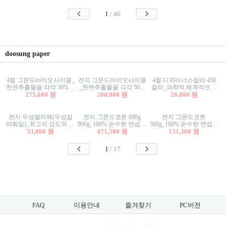
사리상자
스티커/팬시스티커
물스티커/팬시스티커
1
/
46
doosung paper
4절 그문드바이오사이클_
전지 그문드바이오사이클
4절 디자이너스칼라 458
천연추출물을 각각 50%이
_천연추출물을 각각 50%
칼라_과학적,체계적으로
상 함유한 친환경그래픽
275,600 원
이상 함유한 친환경그래
280,900 원
분류된 200색을 갖춘 색지
26,800 원
용지 600g
픽용지 600g
81.4g 116g 151g 209g 302g
전지 두성컬러팩(두성칼
전지 그문드코튼 600g
전지 그문드코튼
라화일)_최고의 강도와 평
900g_100% 순수한 면섬유
300g_100% 순수한 면섬유
활성을 지닌 다양한 컬러
53,800 원
로 만든 친환경프리미엄
471,500 원
로 만든 친환경프리미엄
131,300 원
의 색보드 157g 209g 262g
용지 110g 300g 600g 900g
용지 110g 300g 600g 900g
1
/
17
FAQ
이용안내
즐겨찾기
PC버전