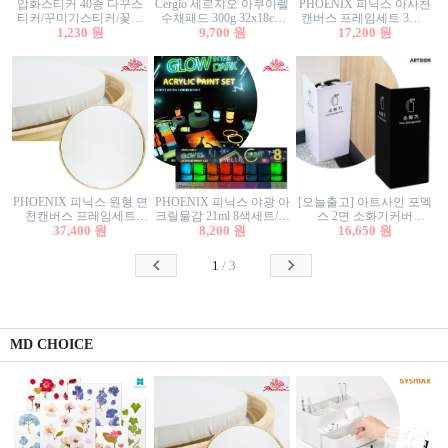
압화스티커 40종 다꾸스
Cergio 세르지오 아쿠아렐
PHOENIX 피닉스 아사천
티커/꾸미기스티커/꽃스
수채패드 300g 32x18cm
캔버스 프레임세트 3호F
티커/압화꽃책갈피/팬시
1,230 원
12매 1면제본
9,700 원
27.3x22cm 캔버스와 올림
17,200 원
스티커
액자세트/액자캔버스
PHOENIX 피닉스 원형 면
PHOENIX 피닉스 야광 아
[오늘출고] 아트사인 포멕
천캔버스 프레임세트
크릴물감 21ml 8색세트/야
스 2면 소화기커버
40cm/원형캔버스/플로팅
37,400 원
8,200 원
광물감
1470/1471/소화기커버/소
16,650 원
캔버스/액자캔버스
화기가림막/소화기보관
함/소화기거치대/소화기
1
/
3
안내판
MD CHOICE