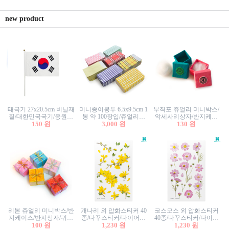
new product
태극기 27x20.5cm 비닐재
미니종이봉투 6.5x9.5cm 1
부직포 쥬얼리 미니박스/
질/대한민국국기/응원깃
봉 약 100장입/쥬얼리봉
악세사리상자/반지케이
발/행사깃발
150 원
투/증명사진봉투/악세사
3,000 원
스/반지상자/귀걸이상자/
130 원
리봉투/카드봉투/편지봉
귀걸이박스
투
리본 쥬얼리 미니박스/반
개나리 외 압화스티커 40
코스모스 외 압화스티커
지케이스/반지상자/귀걸
종/다꾸스티커/다이어리
40종/다꾸스티커/다이어
이상자/귀걸이박스/악세
100 원
꾸미기/꽃스티커/자연물
1,230 원
리꾸미기/꽃스티커/자연
1,230 원