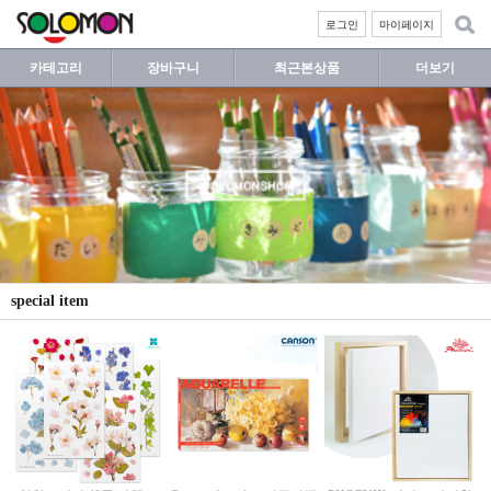
로그인
마이페이지
카테고리
장바구니
최근본상품
더보기
special item