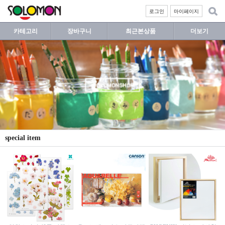
로그인
마이페이지
카테고리
장바구니
최근본상품
더보기
special item