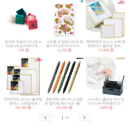
부직포 쥬얼리 미니박스/
사과꽃 외 압화스티커 40
PHOENIX 피닉스 수채 면
악세사리상자/반지케이
종/다꾸스티커/다이어리
천캔버스 플로팅 캔버스
스/반지상자/귀걸이상자/
130 원
꾸미기/꽃스티커/자연물
1,230 원
프레임세트 30x30cm/액자
17,600 원
귀걸이박스
스티커/팬시스티커
캔버스
PHOENIX 피닉스 플로팅
RHODIA 로디아 스크립
시스맥스 올리오 데스크
캔버스 프레임세트
트 멀티펜 3in1 샤프+볼펜/
오거나이저/펜꽂이/소품
50x50cm/액자캔버스/인테
28,700 원
무광택 알루미늄 육각배
65,300 원
꽂이/소품함/정리함/수납
7,800 원
리어소품
럴
함/화장품정리함/데스크
정리
1
/
8