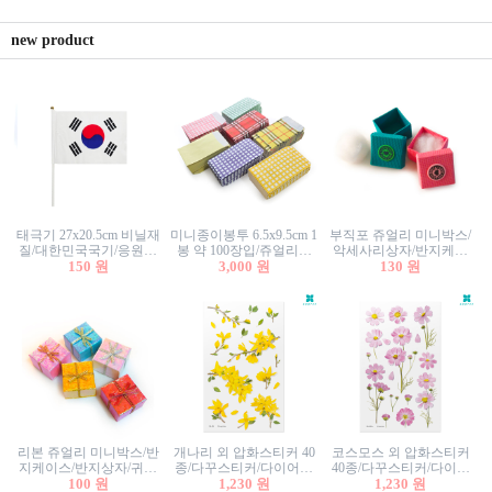
new product
태극기 27x20.5cm 비닐재
미니종이봉투 6.5x9.5cm 1
부직포 쥬얼리 미니박스/
질/대한민국국기/응원깃
봉 약 100장입/쥬얼리봉
악세사리상자/반지케이
발/행사깃발
150 원
투/증명사진봉투/악세사
3,000 원
스/반지상자/귀걸이상자/
130 원
리봉투/카드봉투/편지봉
귀걸이박스
투
리본 쥬얼리 미니박스/반
개나리 외 압화스티커 40
코스모스 외 압화스티커
지케이스/반지상자/귀걸
종/다꾸스티커/다이어리
40종/다꾸스티커/다이어
이상자/귀걸이박스/악세
100 원
꾸미기/꽃스티커/자연물
1,230 원
리꾸미기/꽃스티커/자연
1,230 원