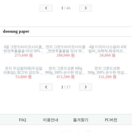
사리상자
스티커/팬시스티커
물스티커/팬시스티커
1
/
46
doosung paper
4절 그문드바이오사이클_
전지 그문드바이오사이클
4절 디자이너스칼라 458
천연추출물을 각각 50%이
_천연추출물을 각각 50%
칼라_과학적,체계적으로
상 함유한 친환경그래픽
275,600 원
이상 함유한 친환경그래
280,900 원
분류된 200색을 갖춘 색지
26,800 원
용지 600g
픽용지 600g
81.4g 116g 151g 209g 302g
전지 두성컬러팩(두성칼
전지 그문드코튼 600g
전지 그문드코튼
라화일)_최고의 강도와 평
900g_100% 순수한 면섬유
300g_100% 순수한 면섬유
활성을 지닌 다양한 컬러
53,800 원
로 만든 친환경프리미엄
471,500 원
로 만든 친환경프리미엄
131,300 원
의 색보드 157g 209g 262g
용지 110g 300g 600g 900g
용지 110g 300g 600g 900g
1
/
17
FAQ
이용안내
즐겨찾기
PC버전