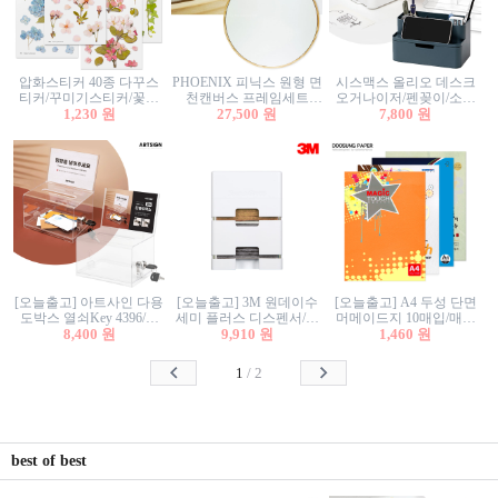
압화스티커 40종 다꾸스
PHOENIX 피닉스 원형 면
시스맥스 올리오 데스크
티커/꾸미기스티커/꽃스
천캔버스 프레임세트
오거나이저/펜꽂이/소품
티커/압화꽃책갈피/팬시
1,230 원
30cm/원형캔버스/플로팅
27,500 원
꽂이/소품함/정리함/수납
7,800 원
스티커
캔버스/액자캔버스
함/화장품정리함/데스크
정리
[오늘출고] 아트사인 다용
[오늘출고] 3M 원데이수
[오늘출고] A4 두성 단면
도박스 열쇠Key 4396/투
세미 플러스 디스펜서/소
머메이드지 10매입/매직
표함/건의함/모금함/응모
8,400 원
프트수세미5매+강력수세
9,910 원
터치/색지/색상지/색복사
1,460 원
함/추첨함/선거함/명함함/
미5매 포함
용지/POP용지/수채화WL/
이벤트함/투명박스
칼라색지/고급복사지
1
/
2
best of best