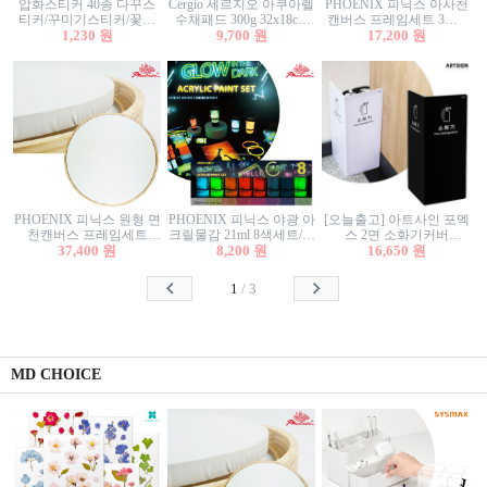
압화스티커 40종 다꾸스
Cergio 세르지오 아쿠아렐
PHOENIX 피닉스 아사천
티커/꾸미기스티커/꽃스
수채패드 300g 32x18cm
캔버스 프레임세트 3호F
티커/압화꽃책갈피/팬시
1,230 원
12매 1면제본
9,700 원
27.3x22cm 캔버스와 올림
17,200 원
스티커
액자세트/액자캔버스
PHOENIX 피닉스 원형 면
PHOENIX 피닉스 야광 아
[오늘출고] 아트사인 포멕
천캔버스 프레임세트
크릴물감 21ml 8색세트/야
스 2면 소화기커버
40cm/원형캔버스/플로팅
37,400 원
8,200 원
광물감
1470/1471/소화기커버/소
16,650 원
캔버스/액자캔버스
화기가림막/소화기보관
함/소화기거치대/소화기
1
/
3
안내판
MD CHOICE