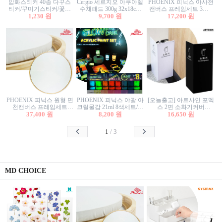
압화스티커 40종 다꾸스
Cergio 세르지오 아쿠아렐
PHOENIX 피닉스 아사천
티커/꾸미기스티커/꽃스
수채패드 300g 32x18cm
캔버스 프레임세트 3호F
티커/압화꽃책갈피/팬시
1,230 원
12매 1면제본
9,700 원
27.3x22cm 캔버스와 올림
17,200 원
스티커
액자세트/액자캔버스
PHOENIX 피닉스 원형 면
PHOENIX 피닉스 야광 아
[오늘출고] 아트사인 포멕
천캔버스 프레임세트
크릴물감 21ml 8색세트/야
스 2면 소화기커버
40cm/원형캔버스/플로팅
37,400 원
8,200 원
광물감
1470/1471/소화기커버/소
16,650 원
캔버스/액자캔버스
화기가림막/소화기보관
함/소화기거치대/소화기
1
/
3
안내판
MD CHOICE