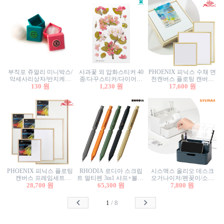
부직포 쥬얼리 미니박스/
사과꽃 외 압화스티커 40
PHOENIX 피닉스 수채 면
악세사리상자/반지케이
종/다꾸스티커/다이어리
천캔버스 플로팅 캔버스
스/반지상자/귀걸이상자/
130 원
꾸미기/꽃스티커/자연물
1,230 원
프레임세트 30x30cm/액자
17,600 원
귀걸이박스
스티커/팬시스티커
캔버스
PHOENIX 피닉스 플로팅
RHODIA 로디아 스크립
시스맥스 올리오 데스크
캔버스 프레임세트
트 멀티펜 3in1 샤프+볼펜/
오거나이저/펜꽂이/소품
50x50cm/액자캔버스/인테
28,700 원
무광택 알루미늄 육각배
65,300 원
꽂이/소품함/정리함/수납
7,800 원
리어소품
럴
함/화장품정리함/데스크
정리
1
/
8