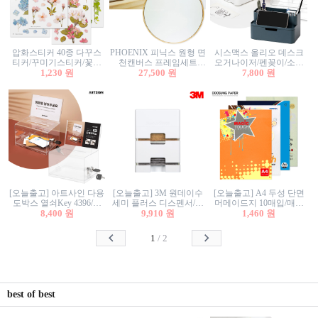
압화스티커 40종 다꾸스
PHOENIX 피닉스 원형 면
시스맥스 올리오 데스크
티커/꾸미기스티커/꽃스
천캔버스 프레임세트
오거나이저/펜꽂이/소품
티커/압화꽃책갈피/팬시
1,230 원
30cm/원형캔버스/플로팅
27,500 원
꽂이/소품함/정리함/수납
7,800 원
스티커
캔버스/액자캔버스
함/화장품정리함/데스크
정리
[오늘출고] 아트사인 다용
[오늘출고] 3M 원데이수
[오늘출고] A4 두성 단면
도박스 열쇠Key 4396/투
세미 플러스 디스펜서/소
머메이드지 10매입/매직
표함/건의함/모금함/응모
8,400 원
프트수세미5매+강력수세
9,910 원
터치/색지/색상지/색복사
1,460 원
함/추첨함/선거함/명함함/
미5매 포함
용지/POP용지/수채화WL/
이벤트함/투명박스
칼라색지/고급복사지
1
/
2
best of best