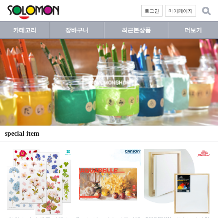
로그인
마이페이지
카테고리
장바구니
최근본상품
더보기
special item