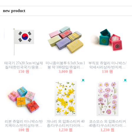
new product
태극기 27x20.5cm 비닐재
미니종이봉투 6.5x9.5cm 1
부직포 쥬얼리 미니박스/
질/대한민국국기/응원깃
봉 약 100장입/쥬얼리봉
악세사리상자/반지케이
발/행사깃발
150 원
투/증명사진봉투/악세사
3,000 원
스/반지상자/귀걸이상자/
130 원
리봉투/카드봉투/편지봉
귀걸이박스
투
리본 쥬얼리 미니박스/반
개나리 외 압화스티커 40
코스모스 외 압화스티커
지케이스/반지상자/귀걸
종/다꾸스티커/다이어리
40종/다꾸스티커/다이어
이상자/귀걸이박스/악세
100 원
꾸미기/꽃스티커/자연물
1,230 원
리꾸미기/꽃스티커/자연
1,230 원