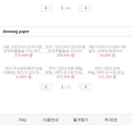
사리상자
스티커/팬시스티커
물스티커/팬시스티커
1
/
46
doosung paper
4절 그문드바이오사이클_
전지 그문드바이오사이클
4절 디자이너스칼라 458
천연추출물을 각각 50%이
_천연추출물을 각각 50%
칼라_과학적,체계적으로
상 함유한 친환경그래픽
275,600 원
이상 함유한 친환경그래
280,900 원
분류된 200색을 갖춘 색지
26,800 원
용지 600g
픽용지 600g
81.4g 116g 151g 209g 302g
전지 두성컬러팩(두성칼
전지 그문드코튼 600g
전지 그문드코튼
라화일)_최고의 강도와 평
900g_100% 순수한 면섬유
300g_100% 순수한 면섬유
활성을 지닌 다양한 컬러
53,800 원
로 만든 친환경프리미엄
471,500 원
로 만든 친환경프리미엄
131,300 원
의 색보드 157g 209g 262g
용지 110g 300g 600g 900g
용지 110g 300g 600g 900g
1
/
17
FAQ
이용안내
즐겨찾기
PC버전