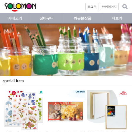
로그인
마이페이지
카테고리
장바구니
최근본상품
더보기
special item