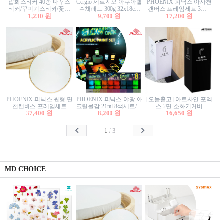
압화스티커 40종 다꾸스
Cergio 세르지오 아쿠아렐
PHOENIX 피닉스 아사천
티커/꾸미기스티커/꽃스
수채패드 300g 32x18cm
캔버스 프레임세트 3호F
티커/압화꽃책갈피/팬시
1,230 원
12매 1면제본
9,700 원
27.3x22cm 캔버스와 올림
17,200 원
스티커
액자세트/액자캔버스
PHOENIX 피닉스 원형 면
PHOENIX 피닉스 야광 아
[오늘출고] 아트사인 포멕
천캔버스 프레임세트
크릴물감 21ml 8색세트/야
스 2면 소화기커버
40cm/원형캔버스/플로팅
37,400 원
8,200 원
광물감
1470/1471/소화기커버/소
16,650 원
캔버스/액자캔버스
화기가림막/소화기보관
함/소화기거치대/소화기
1
/
3
안내판
MD CHOICE