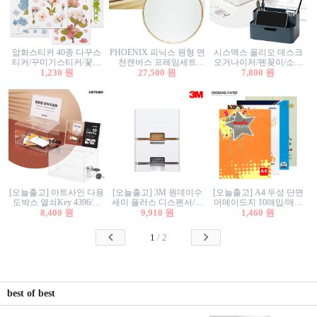
압화스티커 40종 다꾸스
PHOENIX 피닉스 원형 면
시스맥스 올리오 데스크
티커/꾸미기스티커/꽃스
천캔버스 프레임세트
오거나이저/펜꽂이/소품
티커/압화꽃책갈피/팬시
1,230 원
30cm/원형캔버스/플로팅
27,500 원
꽂이/소품함/정리함/수납
7,800 원
스티커
캔버스/액자캔버스
함/화장품정리함/데스크
정리
[오늘출고] 아트사인 다용
[오늘출고] 3M 원데이수
[오늘출고] A4 두성 단면
도박스 열쇠Key 4396/투
세미 플러스 디스펜서/소
머메이드지 10매입/매직
표함/건의함/모금함/응모
8,400 원
프트수세미5매+강력수세
9,910 원
터치/색지/색상지/색복사
1,460 원
함/추첨함/선거함/명함함/
미5매 포함
용지/POP용지/수채화WL/
이벤트함/투명박스
칼라색지/고급복사지
1
/
2
best of best