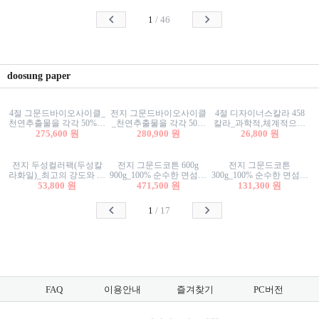
사리상자
스티커/팬시스티커
물스티커/팬시스티커
1
/
46
doosung paper
4절 그문드바이오사이클_
전지 그문드바이오사이클
4절 디자이너스칼라 458
천연추출물을 각각 50%이
_천연추출물을 각각 50%
칼라_과학적,체계적으로
상 함유한 친환경그래픽
275,600 원
이상 함유한 친환경그래
280,900 원
분류된 200색을 갖춘 색지
26,800 원
용지 600g
픽용지 600g
81.4g 116g 151g 209g 302g
전지 두성컬러팩(두성칼
전지 그문드코튼 600g
전지 그문드코튼
라화일)_최고의 강도와 평
900g_100% 순수한 면섬유
300g_100% 순수한 면섬유
활성을 지닌 다양한 컬러
53,800 원
로 만든 친환경프리미엄
471,500 원
로 만든 친환경프리미엄
131,300 원
의 색보드 157g 209g 262g
용지 110g 300g 600g 900g
용지 110g 300g 600g 900g
1
/
17
FAQ
이용안내
즐겨찾기
PC버전