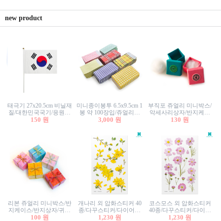
new product
태극기 27x20.5cm 비닐재
미니종이봉투 6.5x9.5cm 1
부직포 쥬얼리 미니박스/
질/대한민국국기/응원깃
봉 약 100장입/쥬얼리봉
악세사리상자/반지케이
발/행사깃발
150 원
투/증명사진봉투/악세사
3,000 원
스/반지상자/귀걸이상자/
130 원
리봉투/카드봉투/편지봉
귀걸이박스
투
리본 쥬얼리 미니박스/반
개나리 외 압화스티커 40
코스모스 외 압화스티커
지케이스/반지상자/귀걸
종/다꾸스티커/다이어리
40종/다꾸스티커/다이어
이상자/귀걸이박스/악세
100 원
꾸미기/꽃스티커/자연물
1,230 원
리꾸미기/꽃스티커/자연
1,230 원