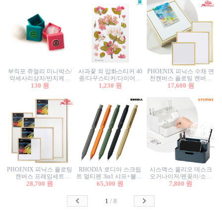
부직포 쥬얼리 미니박스/
사과꽃 외 압화스티커 40
PHOENIX 피닉스 수채 면
악세사리상자/반지케이
종/다꾸스티커/다이어리
천캔버스 플로팅 캔버스
스/반지상자/귀걸이상자/
130 원
꾸미기/꽃스티커/자연물
1,230 원
프레임세트 30x30cm/액자
17,600 원
귀걸이박스
스티커/팬시스티커
캔버스
PHOENIX 피닉스 플로팅
RHODIA 로디아 스크립
시스맥스 올리오 데스크
캔버스 프레임세트
트 멀티펜 3in1 샤프+볼펜/
오거나이저/펜꽂이/소품
50x50cm/액자캔버스/인테
28,700 원
무광택 알루미늄 육각배
65,300 원
꽂이/소품함/정리함/수납
7,800 원
리어소품
럴
함/화장품정리함/데스크
정리
1
/
8