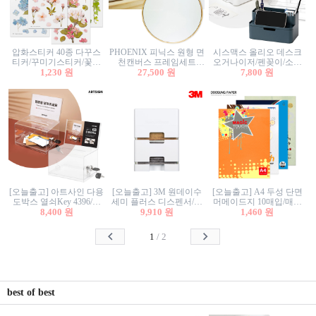
압화스티커 40종 다꾸스
PHOENIX 피닉스 원형 면
시스맥스 올리오 데스크
티커/꾸미기스티커/꽃스
천캔버스 프레임세트
오거나이저/펜꽂이/소품
티커/압화꽃책갈피/팬시
1,230 원
30cm/원형캔버스/플로팅
27,500 원
꽂이/소품함/정리함/수납
7,800 원
스티커
캔버스/액자캔버스
함/화장품정리함/데스크
정리
[오늘출고] 아트사인 다용
[오늘출고] 3M 원데이수
[오늘출고] A4 두성 단면
도박스 열쇠Key 4396/투
세미 플러스 디스펜서/소
머메이드지 10매입/매직
표함/건의함/모금함/응모
8,400 원
프트수세미5매+강력수세
9,910 원
터치/색지/색상지/색복사
1,460 원
함/추첨함/선거함/명함함/
미5매 포함
용지/POP용지/수채화WL/
이벤트함/투명박스
칼라색지/고급복사지
1
/
2
best of best