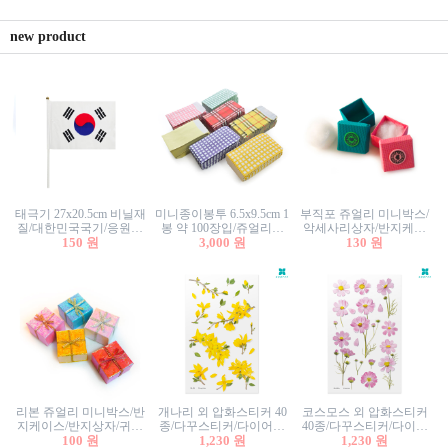
new product
태극기 27x20.5cm 비닐재
미니종이봉투 6.5x9.5cm 1
부직포 쥬얼리 미니박스/
질/대한민국국기/응원깃
봉 약 100장입/쥬얼리봉
악세사리상자/반지케이
발/행사깃발
150 원
투/증명사진봉투/악세사
3,000 원
스/반지상자/귀걸이상자/
130 원
리봉투/카드봉투/편지봉
귀걸이박스
투
리본 쥬얼리 미니박스/반
개나리 외 압화스티커 40
코스모스 외 압화스티커
지케이스/반지상자/귀걸
종/다꾸스티커/다이어리
40종/다꾸스티커/다이어
이상자/귀걸이박스/악세
100 원
꾸미기/꽃스티커/자연물
1,230 원
리꾸미기/꽃스티커/자연
1,230 원