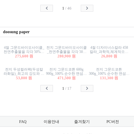
사리상자
스티커/팬시스티커
물스티커/팬시스티커
1
/
46
doosung paper
4절 그문드바이오사이클_
전지 그문드바이오사이클
4절 디자이너스칼라 458
천연추출물을 각각 50%이
_천연추출물을 각각 50%
칼라_과학적,체계적으로
상 함유한 친환경그래픽
275,600 원
이상 함유한 친환경그래
280,900 원
분류된 200색을 갖춘 색지
26,800 원
용지 600g
픽용지 600g
81.4g 116g 151g 209g 302g
전지 두성컬러팩(두성칼
전지 그문드코튼 600g
전지 그문드코튼
라화일)_최고의 강도와 평
900g_100% 순수한 면섬유
300g_100% 순수한 면섬유
활성을 지닌 다양한 컬러
53,800 원
로 만든 친환경프리미엄
471,500 원
로 만든 친환경프리미엄
131,300 원
의 색보드 157g 209g 262g
용지 110g 300g 600g 900g
용지 110g 300g 600g 900g
1
/
17
FAQ
이용안내
즐겨찾기
PC버전