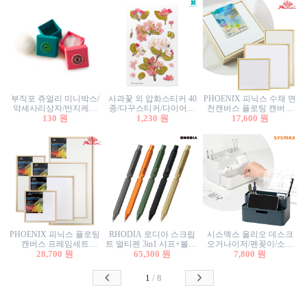
부직포 쥬얼리 미니박스/
사과꽃 외 압화스티커 40
PHOENIX 피닉스 수채 면
악세사리상자/반지케이
종/다꾸스티커/다이어리
천캔버스 플로팅 캔버스
스/반지상자/귀걸이상자/
130 원
꾸미기/꽃스티커/자연물
1,230 원
프레임세트 30x30cm/액자
17,600 원
귀걸이박스
스티커/팬시스티커
캔버스
PHOENIX 피닉스 플로팅
RHODIA 로디아 스크립
시스맥스 올리오 데스크
캔버스 프레임세트
트 멀티펜 3in1 샤프+볼펜/
오거나이저/펜꽂이/소품
50x50cm/액자캔버스/인테
28,700 원
무광택 알루미늄 육각배
65,300 원
꽂이/소품함/정리함/수납
7,800 원
리어소품
럴
함/화장품정리함/데스크
정리
1
/
8