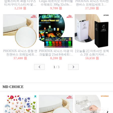
압화스티커 40종 다꾸스
Cergio 세르지오 아쿠아렐
PHOENIX 피닉스 아사천
티커/꾸미기스티커/꽃스
수채패드 300g 32x18cm
캔버스 프레임세트 3호F
티커/압화꽃책갈피/팬시
1,230 원
12매 1면제본
9,700 원
27.3x22cm 캔버스와 올림
17,200 원
스티커
액자세트/액자캔버스
PHOENIX 피닉스 원형 면
PHOENIX 피닉스 야광 아
[오늘출고] 아트사인 포멕
천캔버스 프레임세트
크릴물감 21ml 8색세트/야
스 2면 소화기커버
40cm/원형캔버스/플로팅
37,400 원
8,200 원
광물감
1470/1471/소화기커버/소
16,650 원
캔버스/액자캔버스
화기가림막/소화기보관
함/소화기거치대/소화기
1
/
3
안내판
MD CHOICE