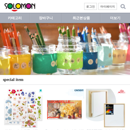
로그인
마이페이지
카테고리
장바구니
최근본상품
더보기
special item