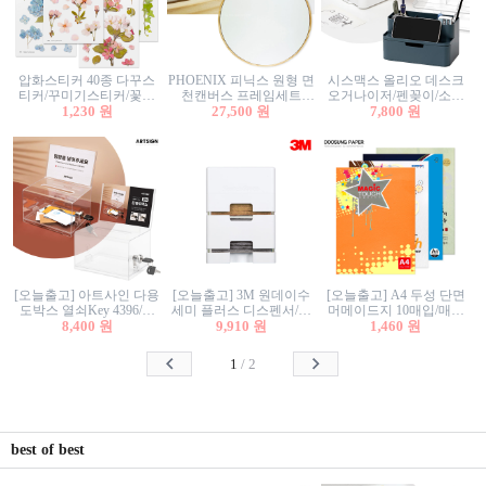
압화스티커 40종 다꾸스
PHOENIX 피닉스 원형 면
시스맥스 올리오 데스크
티커/꾸미기스티커/꽃스
천캔버스 프레임세트
오거나이저/펜꽂이/소품
티커/압화꽃책갈피/팬시
1,230 원
30cm/원형캔버스/플로팅
27,500 원
꽂이/소품함/정리함/수납
7,800 원
스티커
캔버스/액자캔버스
함/화장품정리함/데스크
정리
[오늘출고] 아트사인 다용
[오늘출고] 3M 원데이수
[오늘출고] A4 두성 단면
도박스 열쇠Key 4396/투
세미 플러스 디스펜서/소
머메이드지 10매입/매직
표함/건의함/모금함/응모
8,400 원
프트수세미5매+강력수세
9,910 원
터치/색지/색상지/색복사
1,460 원
함/추첨함/선거함/명함함/
미5매 포함
용지/POP용지/수채화WL/
이벤트함/투명박스
칼라색지/고급복사지
1
/
2
best of best