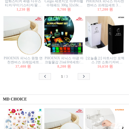
압화스티커 40종 다꾸스
Cergio 세르지오 아쿠아렐
PHOENIX 피닉스 아사천
티커/꾸미기스티커/꽃스
수채패드 300g 32x18cm
캔버스 프레임세트 3호F
티커/압화꽃책갈피/팬시
1,230 원
12매 1면제본
9,700 원
27.3x22cm 캔버스와 올림
17,200 원
스티커
액자세트/액자캔버스
PHOENIX 피닉스 원형 면
PHOENIX 피닉스 야광 아
[오늘출고] 아트사인 포멕
천캔버스 프레임세트
크릴물감 21ml 8색세트/야
스 2면 소화기커버
40cm/원형캔버스/플로팅
37,400 원
8,200 원
광물감
1470/1471/소화기커버/소
16,650 원
캔버스/액자캔버스
화기가림막/소화기보관
함/소화기거치대/소화기
1
/
3
안내판
MD CHOICE