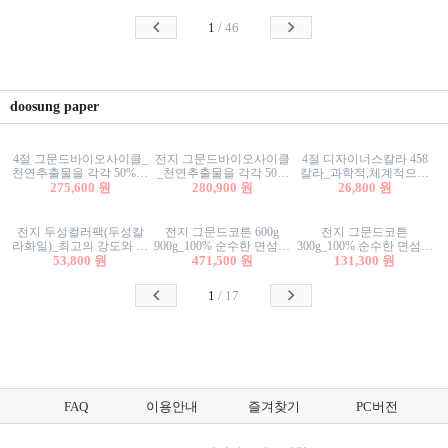
사리상자
스티커/팬시스티커
물스티커/팬시스티커
1
/
46
doosung paper
4절 그문드바이오사이클_
전지 그문드바이오사이클
4절 디자이너스칼라 458
천연추출물을 각각 50%이
_천연추출물을 각각 50%
칼라_과학적,체계적으로
상 함유한 친환경그래픽
275,600 원
이상 함유한 친환경그래
280,900 원
분류된 200색을 갖춘 색지
26,800 원
용지 600g
픽용지 600g
81.4g 116g 151g 209g 302g
전지 두성컬러팩(두성칼
전지 그문드코튼 600g
전지 그문드코튼
라화일)_최고의 강도와 평
900g_100% 순수한 면섬유
300g_100% 순수한 면섬유
활성을 지닌 다양한 컬러
53,800 원
로 만든 친환경프리미엄
471,500 원
로 만든 친환경프리미엄
131,300 원
의 색보드 157g 209g 262g
용지 110g 300g 600g 900g
용지 110g 300g 600g 900g
1
/
17
FAQ
이용안내
즐겨찾기
PC버전