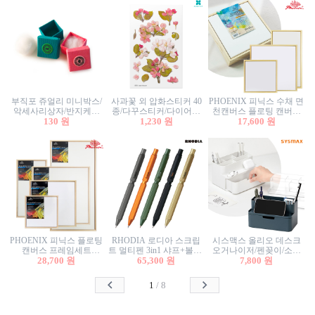
부직포 쥬얼리 미니박스/
사과꽃 외 압화스티커 40
PHOENIX 피닉스 수채 면
악세사리상자/반지케이
종/다꾸스티커/다이어리
천캔버스 플로팅 캔버스
스/반지상자/귀걸이상자/
130 원
꾸미기/꽃스티커/자연물
1,230 원
프레임세트 30x30cm/액자
17,600 원
귀걸이박스
스티커/팬시스티커
캔버스
PHOENIX 피닉스 플로팅
RHODIA 로디아 스크립
시스맥스 올리오 데스크
캔버스 프레임세트
트 멀티펜 3in1 샤프+볼펜/
오거나이저/펜꽂이/소품
50x50cm/액자캔버스/인테
28,700 원
무광택 알루미늄 육각배
65,300 원
꽂이/소품함/정리함/수납
7,800 원
리어소품
럴
함/화장품정리함/데스크
정리
1
/
8