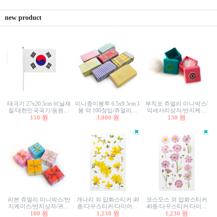
new product
태극기 27x20.5cm 비닐재
미니종이봉투 6.5x9.5cm 1
부직포 쥬얼리 미니박스/
질/대한민국국기/응원깃
봉 약 100장입/쥬얼리봉
악세사리상자/반지케이
발/행사깃발
150 원
투/증명사진봉투/악세사
3,000 원
스/반지상자/귀걸이상자/
130 원
리봉투/카드봉투/편지봉
귀걸이박스
투
리본 쥬얼리 미니박스/반
개나리 외 압화스티커 40
코스모스 외 압화스티커
지케이스/반지상자/귀걸
종/다꾸스티커/다이어리
40종/다꾸스티커/다이어
이상자/귀걸이박스/악세
100 원
꾸미기/꽃스티커/자연물
1,230 원
리꾸미기/꽃스티커/자연
1,230 원