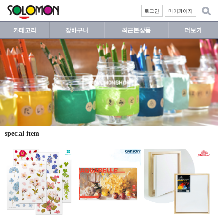
로그인
마이페이지
카테고리
장바구니
최근본상품
더보기
special item