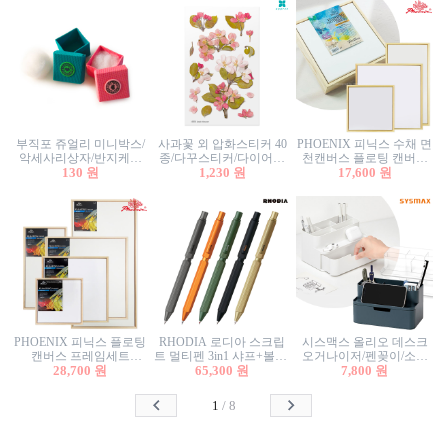
부직포 쥬얼리 미니박스/
사과꽃 외 압화스티커 40
PHOENIX 피닉스 수채 면
악세사리상자/반지케이
종/다꾸스티커/다이어리
천캔버스 플로팅 캔버스
스/반지상자/귀걸이상자/
130 원
꾸미기/꽃스티커/자연물
1,230 원
프레임세트 30x30cm/액자
17,600 원
귀걸이박스
스티커/팬시스티커
캔버스
PHOENIX 피닉스 플로팅
RHODIA 로디아 스크립
시스맥스 올리오 데스크
캔버스 프레임세트
트 멀티펜 3in1 샤프+볼펜/
오거나이저/펜꽂이/소품
50x50cm/액자캔버스/인테
28,700 원
무광택 알루미늄 육각배
65,300 원
꽂이/소품함/정리함/수납
7,800 원
리어소품
럴
함/화장품정리함/데스크
정리
1
/
8