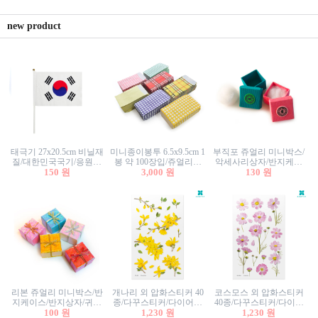
new product
태극기 27x20.5cm 비닐재
미니종이봉투 6.5x9.5cm 1
부직포 쥬얼리 미니박스/
질/대한민국국기/응원깃
봉 약 100장입/쥬얼리봉
악세사리상자/반지케이
발/행사깃발
150 원
투/증명사진봉투/악세사
3,000 원
스/반지상자/귀걸이상자/
130 원
리봉투/카드봉투/편지봉
귀걸이박스
투
리본 쥬얼리 미니박스/반
개나리 외 압화스티커 40
코스모스 외 압화스티커
지케이스/반지상자/귀걸
종/다꾸스티커/다이어리
40종/다꾸스티커/다이어
이상자/귀걸이박스/악세
100 원
꾸미기/꽃스티커/자연물
1,230 원
리꾸미기/꽃스티커/자연
1,230 원