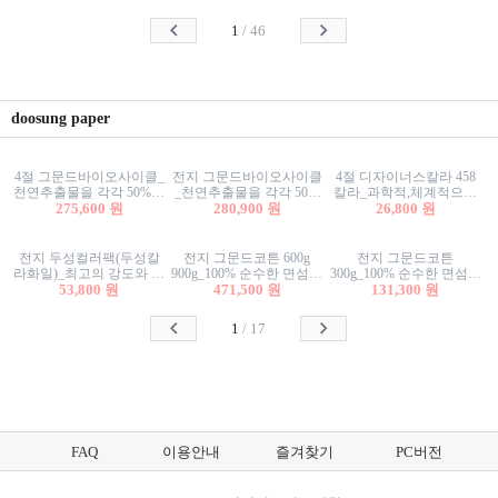
사리상자
스티커/팬시스티커
물스티커/팬시스티커
1
/
46
doosung paper
4절 그문드바이오사이클_
전지 그문드바이오사이클
4절 디자이너스칼라 458
천연추출물을 각각 50%이
_천연추출물을 각각 50%
칼라_과학적,체계적으로
상 함유한 친환경그래픽
275,600 원
이상 함유한 친환경그래
280,900 원
분류된 200색을 갖춘 색지
26,800 원
용지 600g
픽용지 600g
81.4g 116g 151g 209g 302g
전지 두성컬러팩(두성칼
전지 그문드코튼 600g
전지 그문드코튼
라화일)_최고의 강도와 평
900g_100% 순수한 면섬유
300g_100% 순수한 면섬유
활성을 지닌 다양한 컬러
53,800 원
로 만든 친환경프리미엄
471,500 원
로 만든 친환경프리미엄
131,300 원
의 색보드 157g 209g 262g
용지 110g 300g 600g 900g
용지 110g 300g 600g 900g
1
/
17
FAQ
이용안내
즐겨찾기
PC버전