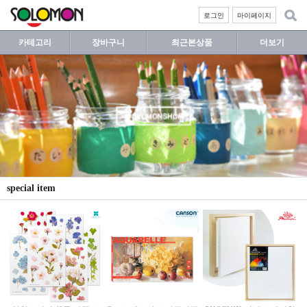
로그인
마이페이지
카테고리
장바구니
최근본상품
더보기
special item