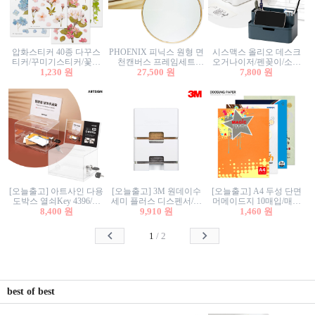
압화스티커 40종 다꾸스
PHOENIX 피닉스 원형 면
시스맥스 올리오 데스크
티커/꾸미기스티커/꽃스
천캔버스 프레임세트
오거나이저/펜꽂이/소품
티커/압화꽃책갈피/팬시
1,230 원
30cm/원형캔버스/플로팅
27,500 원
꽂이/소품함/정리함/수납
7,800 원
스티커
캔버스/액자캔버스
함/화장품정리함/데스크
정리
[오늘출고] 아트사인 다용
[오늘출고] 3M 원데이수
[오늘출고] A4 두성 단면
도박스 열쇠Key 4396/투
세미 플러스 디스펜서/소
머메이드지 10매입/매직
표함/건의함/모금함/응모
8,400 원
프트수세미5매+강력수세
9,910 원
터치/색지/색상지/색복사
1,460 원
함/추첨함/선거함/명함함/
미5매 포함
용지/POP용지/수채화WL/
이벤트함/투명박스
칼라색지/고급복사지
1
/
2
best of best