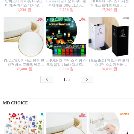
압화스티커 40종 다꾸스
Cergio 세르지오 아쿠아렐
PHOENIX 피닉스 아사천
티커/꾸미기스티커/꽃스
수채패드 300g 32x18cm
캔버스 프레임세트 3호F
티커/압화꽃책갈피/팬시
1,230 원
12매 1면제본
9,700 원
27.3x22cm 캔버스와 올림
17,200 원
스티커
액자세트/액자캔버스
PHOENIX 피닉스 원형 면
PHOENIX 피닉스 야광 아
[오늘출고] 아트사인 포멕
천캔버스 프레임세트
크릴물감 21ml 8색세트/야
스 2면 소화기커버
40cm/원형캔버스/플로팅
37,400 원
8,200 원
광물감
1470/1471/소화기커버/소
16,650 원
캔버스/액자캔버스
화기가림막/소화기보관
함/소화기거치대/소화기
1
/
3
안내판
MD CHOICE